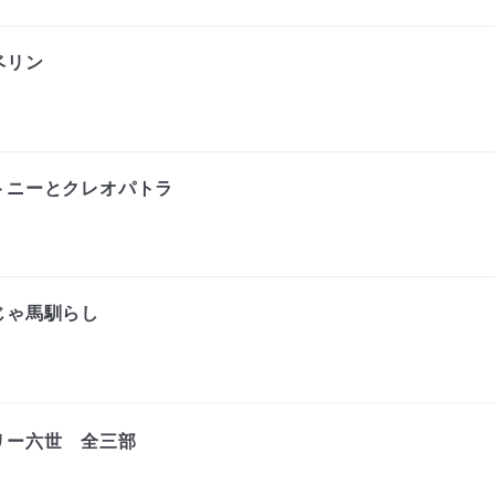
ベリン
トニーとクレオパトラ
じゃ馬馴らし
リー六世 全三部