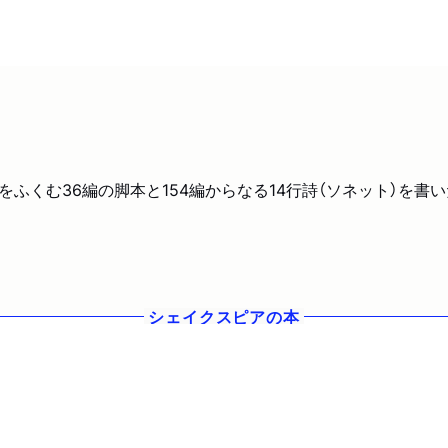
史劇をふくむ36編の脚本と154編からなる14行詩（ソネット）
シェイクスピア
の本