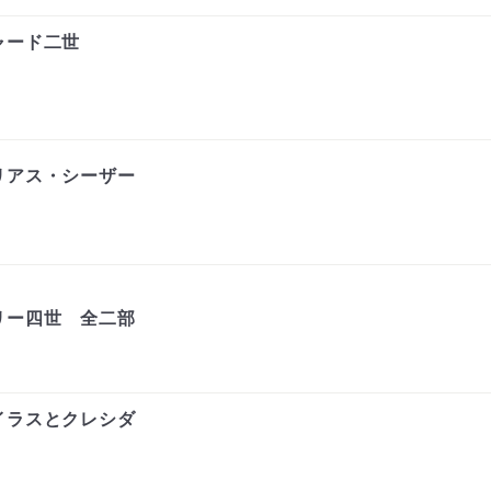
ャード二世
リアス・シーザー
リー四世 全二部
イラスとクレシダ