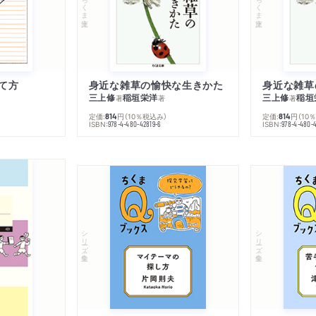
ちくま文庫
ちくま文庫
て方
身近な雑草の愉快な生きかた
身近な雑草
三上修
稲垣栄洋
三上修
稲垣
著
著
著
定価:
円
（10％税込み）
定価:
円
（10
814
814
ISBN:
ISBN:
978-4-480-42819-6
978-4-480-
シリーズ・全集
シリーズ・全集