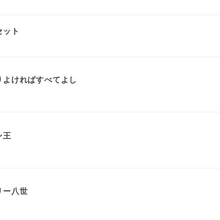
セット
りよければすべてよし
ン王
リー八世