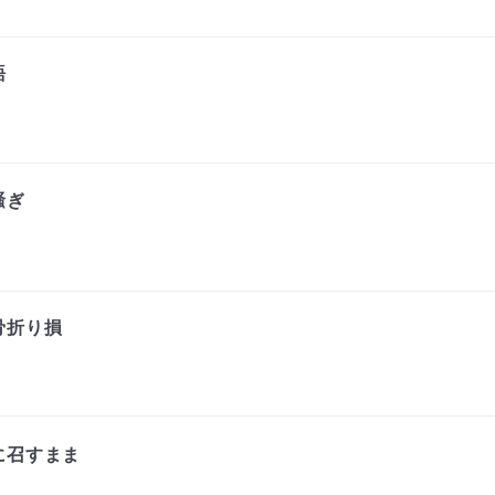
語
騒ぎ
骨折り損
に召すまま