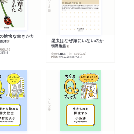
ちくま新書
の愉快な生きかた
昆虫はなぜ海にいないのか
栄洋
著
朝野維起
著
％税込み）
42819-6
定価:
円
（10％税込み）
1,056
ISBN:
978-4-480-07756-1
シリーズ・全集