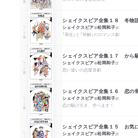
シェイクスピア全集１８ 冬物
ちくま文庫
シェイクスピア
松岡和子
著
訳
「再生」と「和解」のロマンス劇
シェイクスピア全集１７ から
ちくま文庫
シェイクスピア
松岡和子
著
訳
思い違いの恋愛喜劇
シェイクスピア全集１６ 恋の
ちくま文庫
シェイクスピア
松岡和子
著
訳
恋の駆け引き、学べます！
シェイクスピア全集１５ お気
ちくま文庫
シェイクスピア
松岡和子
著
訳