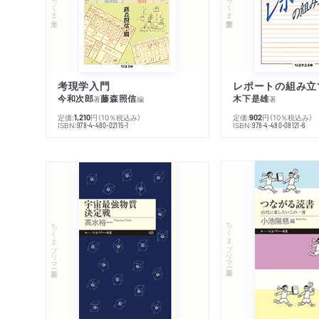
ちくま文庫
ちくま学芸文庫
考現学入門
レポートの組み立
今和次郎
藤森照信
木下是雄
著
編
著
定価:
円
（10％税込み）
定価:
円
（10％税込み）
1,210
902
ISBN:
ISBN:
978-4-480-02115-1
978-4-480-08121-6
ちくまプリマー新書
ちくまプリマー新書