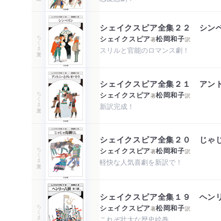
シェイクスピア全集２２ シン
ちくま文庫
シェイクスピア
松岡和子
著
訳
スリルと官能のロマンス劇！
シェイクスピア全集２１ アン
ちくま文庫
シェイクスピア
松岡和子
著
訳
新訳完成！
シェイクスピア全集２０ じゃ
ちくま文庫
シェイクスピア
松岡和子
著
訳
軽快な人気喜劇を新訳で！
シェイクスピア全集１９ ヘン
ちくま文庫
シェイクスピア
松岡和子
著
訳
これぞ壮大な歴史絵巻