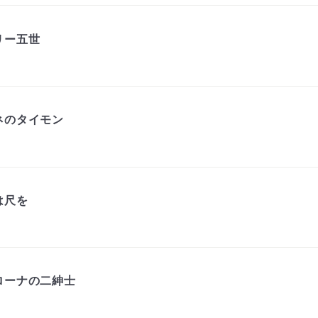
リー五世
ネのタイモン
には尺を
ローナの二紳士