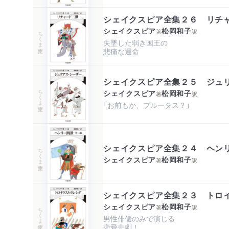
シェイクスピア全集２６ リチ
シェイクスピア
松岡和子
著
訳
ちくま文庫
失墜した弱き国王の

悲痛な運命
シェイクスピア全集２５ ジュ
ちくま文庫
シェイクスピア
松岡和子
著
訳
「お前もか、ブルータス？」
シェイクスピア全集２４ ヘン
ちくま文庫
シェイクスピア
松岡和子
著
訳
シェイクスピア全集２３ トロ
シェイクスピア
松岡和子
著
訳
ちくま文庫
男性俳優のみで演じる

恋愛悲劇！