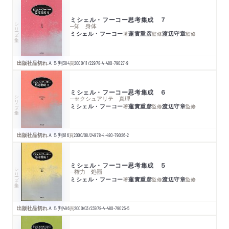
ミシェル・フーコー思考集成 ７
シリーズ・全集
─知 身体
ミシェル・フーコー
蓮實重彦
渡辺守章
著
監修
監修
出版社品切れ
Ａ５判
384
頁
2000/11/22
978-4-480-79027-9
ミシェル・フーコー思考集成 ６
シリーズ・全集
─セクシュアリテ 真理
ミシェル・フーコー
蓮實重彦
渡辺守章
著
監修
監修
出版社品切れ
Ａ５判
616
頁
2000/08/24
978-4-480-79026-2
ミシェル・フーコー思考集成 ５
シリーズ・全集
─権力 処罰
ミシェル・フーコー
蓮實重彦
渡辺守章
著
監修
監修
出版社品切れ
Ａ５判
496
頁
2000/03/23
978-4-480-79025-5