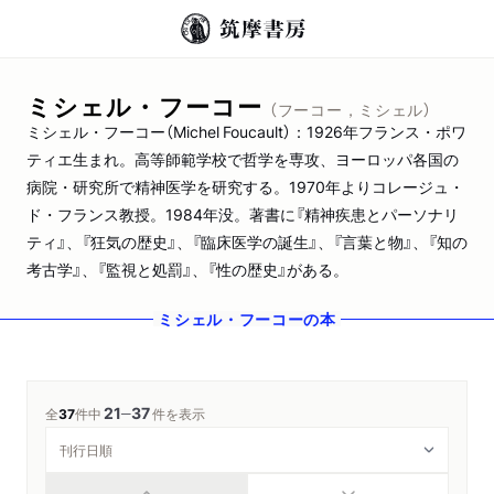
ミシェル・フーコー
（フーコー，ミシェル）
ミシェル・フーコー（Michel Foucault）：1926年フランス・ポワ
ティエ生まれ。高等師範学校で哲学を専攻、ヨーロッパ各国の
病院・研究所で精神医学を研究する。1970年よりコレージュ・
ド・フランス教授。1984年没。著書に『精神疾患とパーソナリ
ティ』、『狂気の歴史』、『臨床医学の誕生』、『言葉と物』、『知の
考古学』、『監視と処罰』、『性の歴史』がある。
ミシェル・フーコー
の本
21
37
─
全
37
件中
件を表示