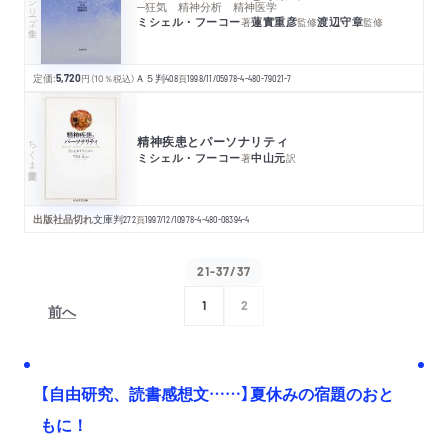
シリーズ・全集
─狂気 精神分析 精神医学
ミシェル・フーコー
蓮實重彦
渡辺守章
著
監修
監修
定価:
5,720
円
（10％税込）
Ａ５判
408
頁
1998/11/05
978-4-480-79021-7
精神疾患とパーソナリティ
ちくま学芸文庫
ミシェル・フーコー
中山元
著
訳
出版社品切れ
文庫判
272
頁
1997/12/10
978-4-480-08394-4
21-37/37
1
2
前へ
次へ
【自由研究、読書感想文……】夏休みの宿題のおと
もに！