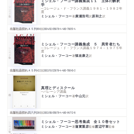
ミシェル・フーコー講義集成１１ 主体の解釈
学
シリーズ・全集
─コレージュ・ド・フランス講義１９８１－１９８２年
度
ミシェル・フーコー
廣瀬浩司
原和之
著
訳
訳
出版社品切れ
Ａ５判
656
頁
2004/02/05
978-4-480-79051-4
ミシェル・フーコー講義集成 ５ 異常者たち
シリーズ・全集
─コレージュ・ド・フランス講義１９７４－１９７５年
度
ミシェル・フーコー
慎改康之
著
訳
出版社品切れ
Ａ５判
432
頁
2002/10/23
978-4-480-79045-3
真理とディスクール
─パレーシア講義
ミシェル・フーコー
中山元
著
訳
出版社品切れ
四六判
280
頁
2002/09/05
978-4-480-84712-6
ミシェル・フーコー思考集成 全１０巻セット
シリーズ・全集
ミシェル・フーコー
蓮實重彦
渡辺守章
著
監修
監修