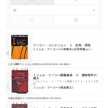
フーコー・コレクション １ 狂気・理性
ちくま学芸文庫
ミシェル・フーコー
小林康夫
石田英敬
著
編
編
ほか
定価:
1,650
円
（10％税込）
文庫判
448
頁
2006/05/10
978-4-480-08991-5
ミシェル・フーコー講義集成 ４ 精神医学の
権力
シリーズ・全集
─コレージュ・ド・フランス講義１９７３－１９７４年
度
ミシェル・フーコー
慎改康之
著
訳
出版社品切れ
Ａ５判
496
頁
2006/02/09
978-4-480-79044-6