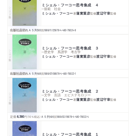
ミシェル・フーコー思考集成 ４
シリーズ・全集
─規範 社会
ミシェル・フーコー
蓮實重彦
渡辺守章
著
監修
監修
出版社品切れ
Ａ５判
500
頁
1999/11/25
978-4-480-79024-8
ミシェル・フーコー思考集成 ３
シリーズ・全集
─歴史学 系譜学 考古学
ミシェル・フーコー
蓮實重彦
渡辺守章
著
監修
監修
出版社品切れ
Ａ５判
496
頁
1999/07/08
978-4-480-79023-1
ミシェル・フーコー思考集成 ２
シリーズ・全集
─文学 言語 エピステモロジー
ミシェル・フーコー
蓮實重彦
渡辺守章
著
監修
監修
定価:
6,380
円
（10％税込）
Ａ５判
496
頁
1999/03/18
978-4-480-79022-4
ミシェル・フーコー思考集成 １