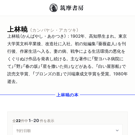
上林暁
（カンバヤシ・アカツキ）
上林暁（かんばやし・あかつき）：1902年、高知県生まれ。東京
大学英文科卒業後、改造社に入社。初の短編集『薔薇盗人』を刊
行後、作家生活へ入る。妻の病、戦争による生活環境の悪化を
くぐりぬけ作品を発表し続ける。主な著作に「聖ヨハネ病院に
て」「野」「春の坂」「星を撒いた街」などがある。「白い屋形船」で
読売文学賞、「ブロンズの首」で川端康成文学賞を受賞。1980年
逝去。
上林暁
の本
1
20
─
全
22
件中
件を表示