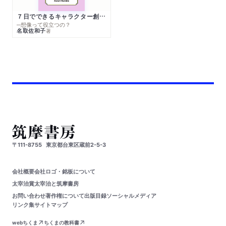
７日でできるキャラクター創作入門
─想像って役立つの？
名取佐和子
著
〒111-8755
東京都台東区蔵前2-5-3
会社概要
会社ロゴ・銘板について
太宰治賞
太宰治と筑摩書房
お問い合わせ
著作権について
出版目録
ソーシャルメディア
リンク集
サイトマップ
webちくま
ちくまの教科書