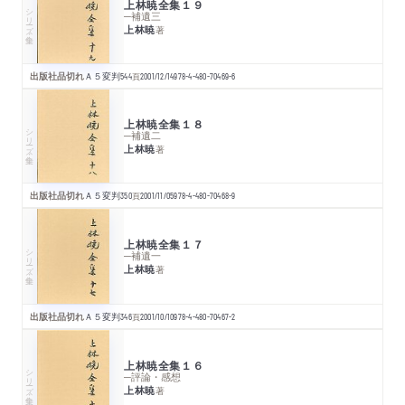
上林暁全集１９
シリーズ・全集
─補遺三
上林暁
著
出版社品切れ
Ａ５変判
544
頁
2001/12/14
978-4-480-70469-6
上林暁全集１８
シリーズ・全集
─補遺二
上林暁
著
出版社品切れ
Ａ５変判
350
頁
2001/11/05
978-4-480-70468-9
上林暁全集１７
シリーズ・全集
─補遺一
上林暁
著
出版社品切れ
Ａ５変判
346
頁
2001/10/10
978-4-480-70467-2
上林暁全集１６
シリーズ・全集
─評論・感想
上林暁
著