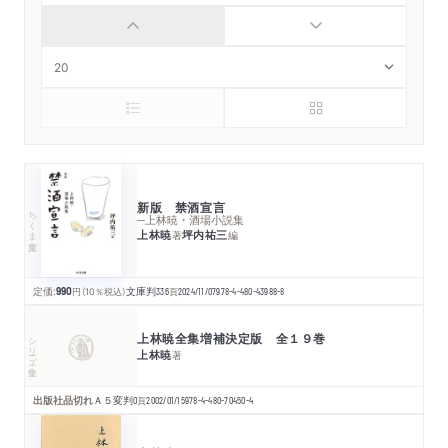
新版 禁酒宣言
ちくま文庫
─上林暁・酒場小説集
上林暁
坪内祐三
著
編
定価:
990
円
（10％税込）
文庫判
336
頁
2024/11/07
978-4-480-43988-8
上林暁全集増補決定版 全１９巻
シリーズ・全集
上林暁
著
出版社品切れ
Ａ５変判
0
頁
2002/01/15
978-4-480-70450-4