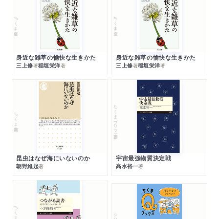
ちくま文庫
ちくま文庫
身近な雑草の愉快な生きかた
身近な雑草の愉快な生きかた
三上修
稲垣栄洋
三上修
稲垣栄洋
著
著
著
著
ちくまプリマー新書
ちくま新書
昆虫はなぜ海にいないのか
宇宙最強物質決定戦
朝野維起
高水裕一
著
著
ちくまプリマー新書
シリーズ・全集