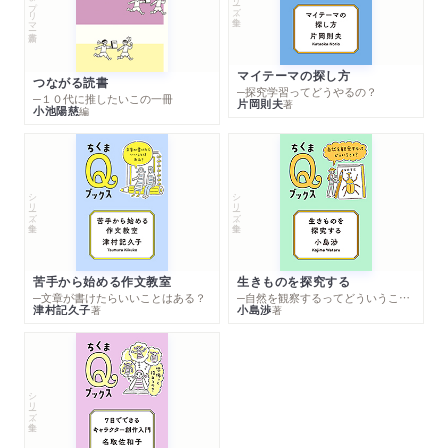
マイテーマの探し方
つながる読書
─探究学習ってどうやるの？
─１０代に推したいこの一冊
片岡則夫
著
小池陽慈
編
シリーズ・全集
シリーズ・全集
苦手から始める作文教室
生きものを探究する
─文章が書けたらいいことはある？
─自然を観察するってどういうこと？
津村記久子
小島渉
著
著
シリーズ・全集