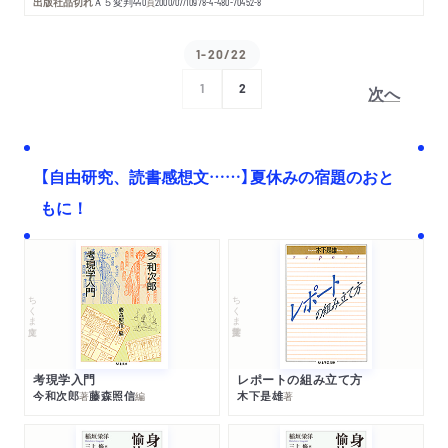
出版社品切れ
Ａ５変判
440
頁
2000/07/10
978-4-480-70452-8
1-20/22
次へ
1
2
【自由研究、読書感想文……】夏休みの宿題のおと
もに！
ちくま文庫
ちくま学芸文庫
考現学入門
レポートの組み立て方
今和次郎
藤森照信
木下是雄
著
編
著