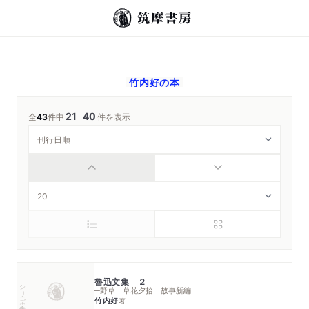
竹内好
の本
21
40
─
全
43
件中
件を表示
魯迅文集 ２
シリーズ・全集
─野草 草花夕拾 故事新編
竹内好
著