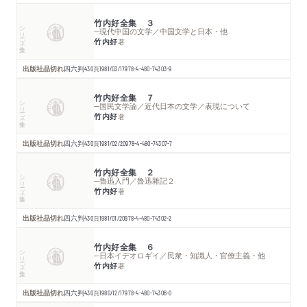
竹内好全集 ３
シリーズ・全集
─現代中国の文学／中国文学と日本・他
竹内好
著
出版社品切れ
四六判
430
頁
1981/03/17
978-4-480-74303-9
竹内好全集 ７
シリーズ・全集
─国民文学論／近代日本の文学／表現について
竹内好
著
出版社品切れ
四六判
430
頁
1981/02/20
978-4-480-74307-7
竹内好全集 ２
シリーズ・全集
─魯迅入門／魯迅雜記２
竹内好
著
出版社品切れ
四六判
430
頁
1981/01/20
978-4-480-74302-2
竹内好全集 ６
シリーズ・全集
─日本イデオロギイ／民衆・知識人・官僚主義・他
竹内好
著
出版社品切れ
四六判
430
頁
1980/12/17
978-4-480-74306-0