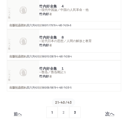
竹内好全集 ４
シリーズ・全集
─現代中国論／中国の人民革命・他
竹内好
著
出版社品切れ
四六判
430
頁
1980/11/17
978-4-480-74304-6
竹内好全集 ８
シリーズ・全集
─近代日本の思想／人間の解放と教育
竹内好
著
出版社品切れ
四六判
430
頁
1980/10/20
978-4-480-74308-4
竹内好全集 １
シリーズ・全集
─魯迅／魯迅雜記１
竹内好
著
出版社品切れ
四六判
430
頁
1980/09/19
978-4-480-74301-5
21-40/43
次へ
1
2
3
前へ