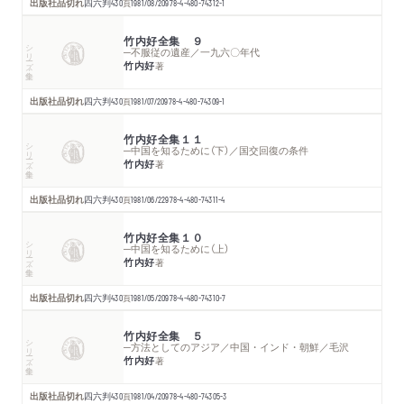
出版社品切れ
四六判
430
頁
1981/08/20
978-4-480-74312-1
竹内好全集 ９
シリーズ・全集
─不服従の遺産／一九六〇年代
竹内好
著
出版社品切れ
四六判
430
頁
1981/07/20
978-4-480-74309-1
竹内好全集１１
シリーズ・全集
─中国を知るために（下）／国交回復の条件
竹内好
著
出版社品切れ
四六判
430
頁
1981/06/22
978-4-480-74311-4
竹内好全集１０
シリーズ・全集
─中国を知るために（上）
竹内好
著
出版社品切れ
四六判
430
頁
1981/05/20
978-4-480-74310-7
竹内好全集 ５
シリーズ・全集
─方法としてのアジア／中国・インド・朝鮮／毛沢
竹内好
著
出版社品切れ
四六判
430
頁
1981/04/20
978-4-480-74305-3