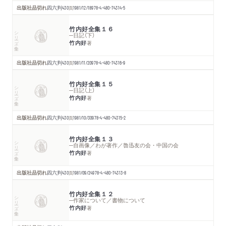
出版社品切れ
四六判
430
頁
1981/12/18
978-4-480-74314-5
竹内好全集１６
シリーズ・全集
─日記（下）
竹内好
著
出版社品切れ
四六判
430
頁
1981/11/20
978-4-480-74316-9
竹内好全集１５
シリーズ・全集
─日記（上）
竹内好
著
出版社品切れ
四六判
430
頁
1981/10/30
978-4-480-74315-2
竹内好全集１３
シリーズ・全集
─自画像／わが著作／魯迅友の会・中国の会
竹内好
著
出版社品切れ
四六判
430
頁
1981/09/24
978-4-480-74313-8
竹内好全集１２
シリーズ・全集
─作家について／書物について
竹内好
著