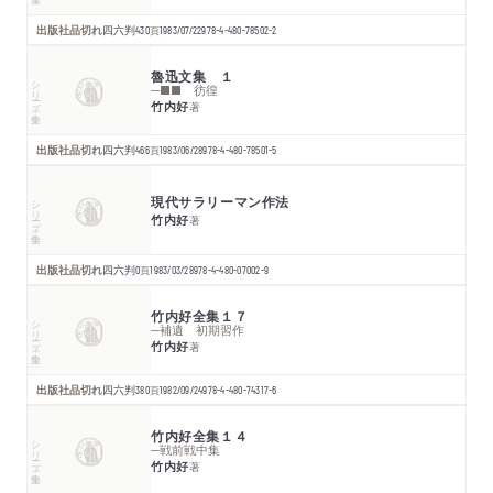
出版社品切れ
四六判
430
頁
1983/07/22
978-4-480-78502-2
魯迅文集 １
シリーズ・全集
─■■ 彷徨
竹内好
著
出版社品切れ
四六判
466
頁
1983/06/28
978-4-480-78501-5
現代サラリーマン作法
シリーズ・全集
竹内好
著
出版社品切れ
四六判
0
頁
1983/03/28
978-4-480-07002-9
竹内好全集１７
シリーズ・全集
─補遺 初期習作
竹内好
著
出版社品切れ
四六判
380
頁
1982/09/24
978-4-480-74317-6
竹内好全集１４
シリーズ・全集
─戦前戦中集
竹内好
著