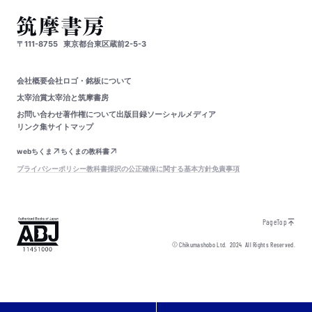
〒111-8755
東京都台東区蔵前2-5-3
会社概要
会社ロゴ・銘板について
太宰治賞
太宰治と筑摩書房
お問い合わせ
著作権について
出版目録
ソーシャルメディア
リンク集
サイトマップ
webちくま
ちくまの教科書
プライバシーポリシー
教科書採択の公正確保に関する基本方針
免責事項
PageTop
© Chikumashobo Ltd.
2024
All Rights Reserved.