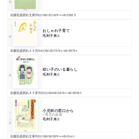
出版社品切れ
文庫判
0
頁
1992/02/24
978-4-480-02602-6
おしゃれ子育て
毛利子来
著
出版社品切れ
Ａ６判
188
頁
1991/05/17
978-4-480-85579-4
幼い子のいる暮らし
毛利子来
著
出版社品切れ
Ａ５変判
250
頁
1990/08/24
978-4-480-85556-5
小児科の窓口から
ちくま文庫
─育児の反省
毛利子来
著
出版社品切れ
文庫判
0
頁
1990/06/26
978-4-480-02441-1