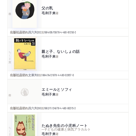
父の乳
毛利子来
著
出版社品切れ
四六判
202
頁
1994/06/15
978-4-480-81350-3
親と子、ないしょの話
ちくま文庫
毛利子来
著
出版社品切れ
文庫判
0
頁
1994/04/21
978-4-480-02857-0
エミールとソフィ
毛利子来
著
出版社品切れ
四六判
280
頁
1992/11/24
978-4-480-80315-3
たぬき先生の小児科ノート
ちくま文庫
─子どもの健康と病気アラカルト
毛利子来
著