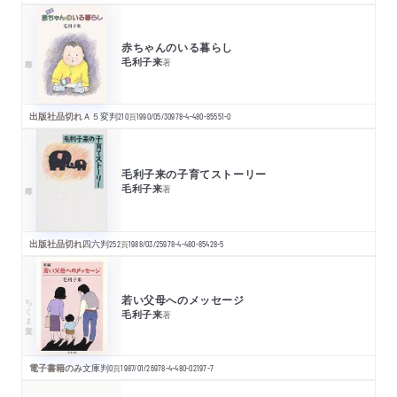
赤ちゃんのいる暮らし
毛利子来
著
出版社品切れ
Ａ５変判
210
頁
1990/05/30
978-4-480-85551-0
毛利子来の子育てストーリー
毛利子来
著
出版社品切れ
四六判
252
頁
1988/03/25
978-4-480-85428-5
若い父母へのメッセージ
ちくま文庫
毛利子来
著
電子書籍のみ
文庫判
0
頁
1987/01/26
978-4-480-02197-7