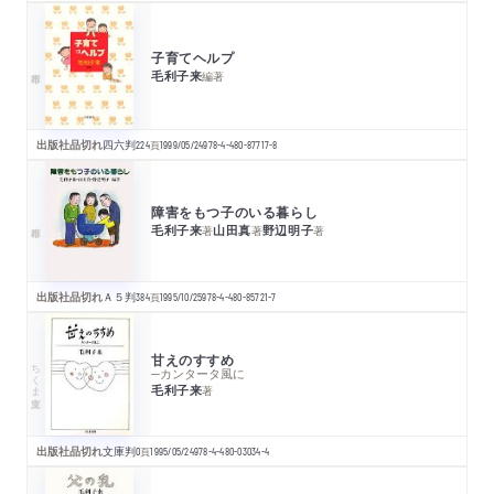
子育てヘルプ
毛利子来
編著
出版社品切れ
四六判
224
頁
1999/05/24
978-4-480-87717-8
障害をもつ子のいる暮らし
毛利子来
山田真
野辺明子
著
著
著
出版社品切れ
Ａ５判
384
頁
1995/10/25
978-4-480-85721-7
甘えのすすめ
ちくま文庫
─カンタータ風に
毛利子来
著
出版社品切れ
文庫判
0
頁
1995/05/24
978-4-480-03034-4