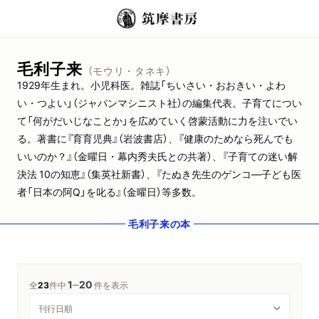
毛利子来
（モウリ・タネキ）
1929年生まれ。小児科医。雑誌「ちいさい・おおきい・よわ
い・つよい」（ジャパンマシニスト社）の編集代表。子育てについ
て「何がだいじなことか」を広めていく啓蒙活動に力を注いでい
る。著書に『育育児典』（岩波書店）、『健康のためなら死んでも
いいのか？』（金曜日・幕内秀夫氏との共著）、『子育ての迷い解
決法 10の知恵』（集英社新書）、『たぬき先生のゲンコ―子ども医
者「日本の阿Q」を叱る』（金曜日）等多数。
毛利子来
の本
1
20
─
全
23
件中
件を表示