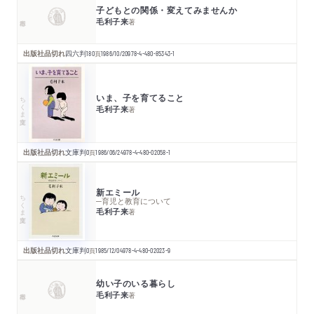
子どもとの関係・変えてみませんか
毛利子来
著
出版社品切れ
四六判
180
頁
1986/10/20
978-4-480-85343-1
いま、子を育てること
ちくま文庫
毛利子来
著
出版社品切れ
文庫判
0
頁
1986/06/24
978-4-480-02058-1
新エミール
ちくま文庫
─育児と教育について
毛利子来
著
出版社品切れ
文庫判
0
頁
1985/12/04
978-4-480-02023-9
幼い子のいる暮らし
毛利子来
著