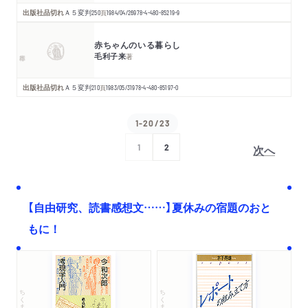
出版社品切れ
Ａ５変判
250
頁
1984/04/26
978-4-480-85219-9
赤ちゃんのいる暮らし
毛利子来
著
出版社品切れ
Ａ５変判
210
頁
1983/05/31
978-4-480-85197-0
1-20/23
次へ
1
2
【自由研究、読書感想文……】夏休みの宿題のおと
もに！
ちくま文庫
ちくま学芸文庫