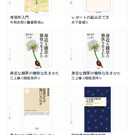
考現学入門
レポートの組み立て方
今和次郎
藤森照信
木下是雄
著
編
著
ちくま文庫
ちくま文庫
身近な雑草の愉快な生きかた
身近な雑草の愉快な生きかた
三上修
稲垣栄洋
三上修
稲垣栄洋
著
著
著
著
ちくまプリマー新書
ちくま新書