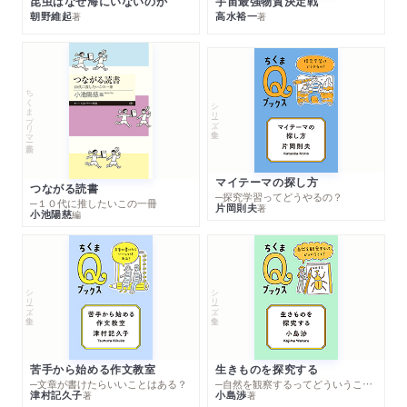
昆虫はなぜ海にいないのか
宇宙最強物質決定戦
朝野維起
高水裕一
著
著
ちくまプリマー新書
シリーズ・全集
マイテーマの探し方
つながる読書
─探究学習ってどうやるの？
─１０代に推したいこの一冊
片岡則夫
著
小池陽慈
編
シリーズ・全集
シリーズ・全集
苦手から始める作文教室
生きものを探究する
─文章が書けたらいいことはある？
─自然を観察するってどういうこと？
津村記久子
小島渉
著
著