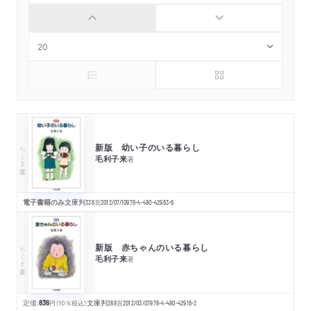
新版 幼い子のいる暮らし
ちくま文庫
毛利子来
著
電子書籍のみ
文庫判
336
頁
2012/07/10
978-4-480-42963-6
新版 赤ちゃんのいる暮らし
ちくま文庫
毛利子来
著
定価:
836
円
（10％税込）
文庫判
288
頁
2012/03/07
978-4-480-42916-2