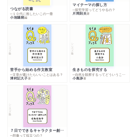
マイテーマの探し方
つながる読書
─探究学習ってどうやるの？
片岡則夫
著
─１０代に推したいこの一冊
小池陽慈
編
シリーズ・全集
シリーズ・全集
苦手から始める作文教室
生きものを探究する
─文章が書けたらいいことはある？
─自然を観察するってどういうこと？
津村記久子
小島渉
著
著
シリーズ・全集
７日でできるキャラクター創作入門
─想像って役立つの？