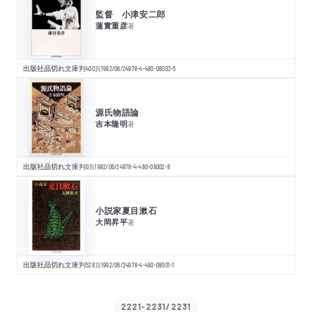
監督 小津安二郎
蓮實重彦
著
出版社品切れ
文庫判
400
頁
1992/06/24
978-4-480-08003-5
源氏物語論
吉本隆明
著
出版社品切れ
文庫判
0
頁
1992/06/24
978-4-480-08002-8
小説家夏目漱石
大岡昇平
著
出版社品切れ
文庫判
528
頁
1992/06/24
978-4-480-08001-1
2221-2231/2231