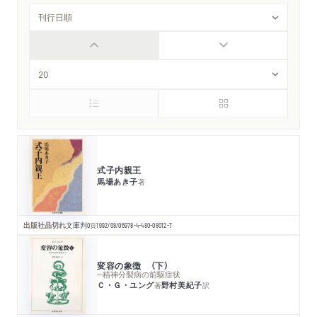
式子内親王
馬場あき子
著
出版社品切れ
文庫判
0
頁
1992/08/06
978-4-480-08012-7
変容の象徴 （下）
─精神分裂病の前駆症状
Ｃ・Ｇ・ユング
野村美紀子
著
訳