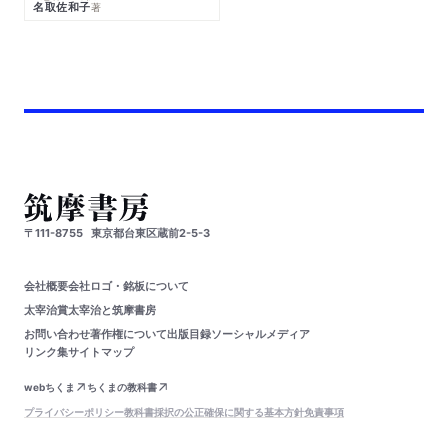
名取佐和子
著
〒111-8755
東京都台東区蔵前2-5-3
会社概要
会社ロゴ・銘板について
太宰治賞
太宰治と筑摩書房
お問い合わせ
著作権について
出版目録
ソーシャルメディア
リンク集
サイトマップ
webちくま
ちくまの教科書
プライバシーポリシー
教科書採択の公正確保に関する基本方針
免責事項