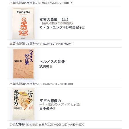
出版社品切れ
文庫判
416
頁
1992/06/24
978-4-480-08010-3
変容の象徴 （上）
─精神分裂病の前駆症状
Ｃ・Ｇ・ユング
野村美紀子
著
訳
出版社品切れ
文庫判
544
頁
1992/06/24
978-4-480-08009-7
ヘルメスの音楽
浅田彰
著
出版社品切れ
文庫判
240
頁
1992/06/24
978-4-480-08008-0
江戸の想像力
─１８世紀のメディアと表徴
田中優子
著
定価:
1,320
円
（10％税込）
文庫判
320
頁
1992/06/24
978-4-480-08007-3