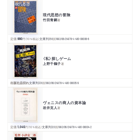
現代思想の冒険
竹田青嗣
著
定価:
990
円
（10％税込）
文庫判
256
頁
1992/06/24
978-4-480-08006-6
〈私〉探しゲーム
上野千鶴子
著
出版社品切れ
文庫判
336
頁
1992/06/24
978-4-480-08005-9
ヴェニスの商人の資本論
岩井克人
著
定価:
1,045
円
（10％税込）
文庫判
320
頁
1992/06/24
978-4-480-08004-2