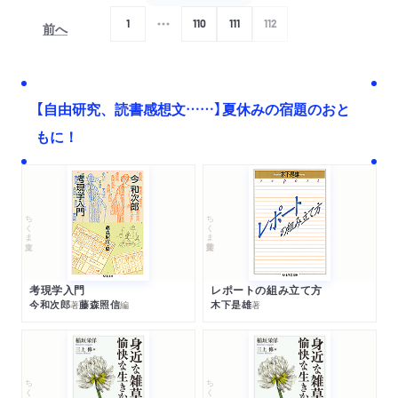
1
110
111
112
前へ
次へ
【自由研究、読書感想文……】夏休みの宿題のおと
もに！
ちくま文庫
ちくま学芸文庫
考現学入門
レポートの組み立て方
今和次郎
藤森照信
木下是雄
著
編
著
ちくま文庫
ちくま文庫