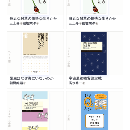
身近な雑草の愉快な生きかた
身近な雑草の愉快な生きかた
三上修
稲垣栄洋
三上修
稲垣栄洋
著
著
著
著
ちくまプリマー新書
ちくま新書
昆虫はなぜ海にいないのか
宇宙最強物質決定戦
朝野維起
高水裕一
著
著
ちくまプリマー新書
シリーズ・全集