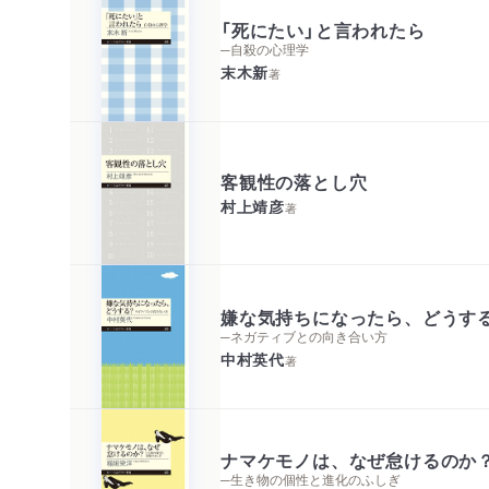
「死にたい」と言われたら
─自殺の心理学
末木新
著
客観性の落とし穴
村上靖彦
著
嫌な気持ちになったら、どうす
─ネガティブとの向き合い方
中村英代
著
ナマケモノは、なぜ怠けるのか
─生き物の個性と進化のふしぎ