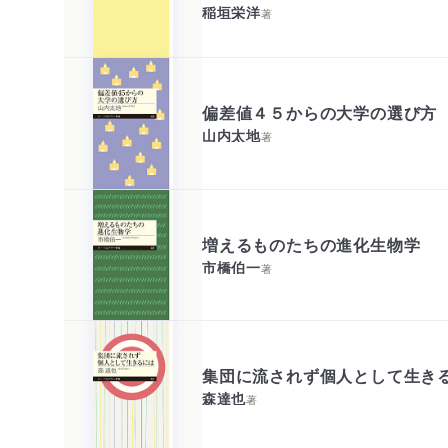
稲垣栄洋
著
偏差値４５からの大学の選び方
山内太地
著
増えるものたちの進化生物学
市橋伯一
著
集団に流されず個人として生き
森達也
著