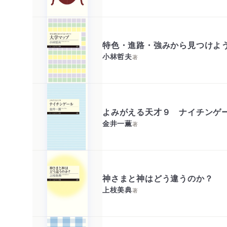
特色・進路・強みから見つけよ
小林哲夫
著
よみがえる天才９ ナイチンゲ
金井一薫
著
神さまと神はどう違うのか？
上枝美典
著