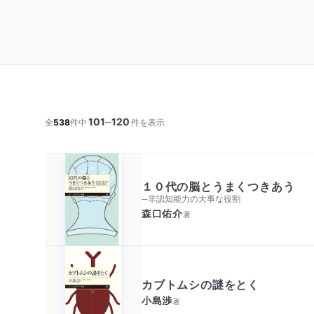
101
120
─
全
538
件中
件を表示
１０代の脳とうまくつきあう
─非認知能力の大事な役割
森口佑介
著
カブトムシの謎をとく
小島渉
著