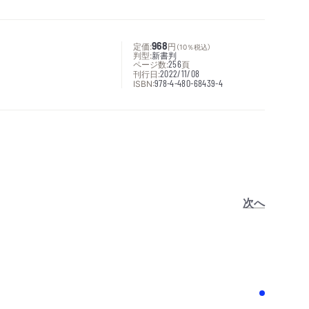
定価:
968
円
（10％税込）
判型:
新書判
ページ数:
256
頁
刊行日:
2022/11/08
ISBN:
978-4-480-68439-4
次へ