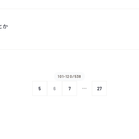
とか
101-120/538
5
6
7
27