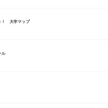
う！ 大学マップ
ール