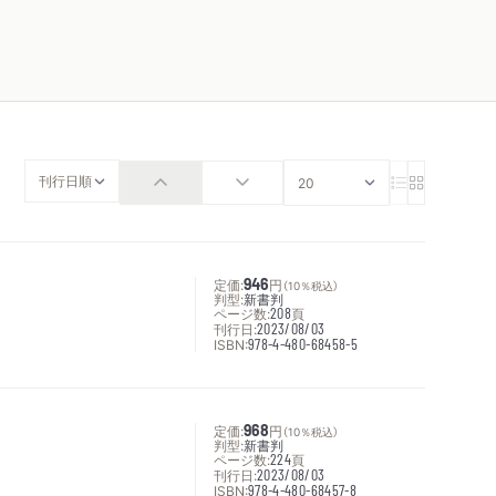
定価:
946
円
（10％税込）
判型:
新書判
ページ数:
208
頁
刊行日:
2023/08/03
ISBN:
978-4-480-68458-5
定価:
968
円
（10％税込）
判型:
新書判
ページ数:
224
頁
刊行日:
2023/08/03
ISBN:
978-4-480-68457-8