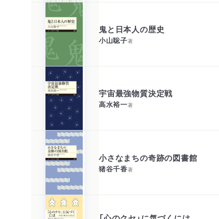
鬼と日本人の歴史
小山聡子
著
宇宙最強物質決定戦
高水裕一
著
小さなまちの奇跡の図書館
猪谷千香
著
「心のクセ」に気づくには