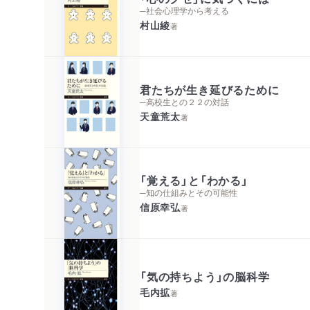
─社会心理学から考える
村山綾
著
君たちが生き延びるために
─高校生との２２の対話
天童荒太
著
「覚える」と「わかる」
─知の仕組みとその可能性
信原幸弘
著
「気の持ちよう」の脳科学
毛内拡
著