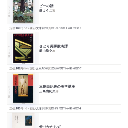
ビーの話
ちくま文庫
群ようこ
著
定価:
660
円
（10％税込）
文庫判
288
頁
2001/12/13
978-4-480-03692-6
せどり男爵数奇譚
ちくま文庫
梶山季之
著
定価:
968
円
（10％税込）
文庫判
304
頁
2000/06/07
978-4-480-03567-7
三島由紀夫の美学講座
ちくま文庫
三島由紀夫
著
定価:
880
円
（10％税込）
文庫判
224
頁
2000/01/06
978-4-480-03531-8
倚りかからず