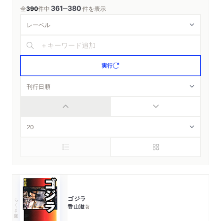
361
380
─
全
390
件中
件を表示
実行
ゴジラ
ちくま文庫
香山滋
著