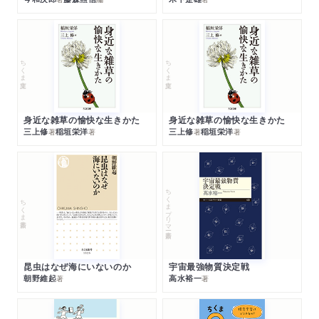
ちくま文庫
ちくま文庫
身近な雑草の愉快な生きかた
身近な雑草の愉快な生きかた
三上修
稲垣栄洋
三上修
稲垣栄洋
著
著
著
著
ちくまプリマー新書
ちくま新書
昆虫はなぜ海にいないのか
宇宙最強物質決定戦
朝野維起
高水裕一
著
著