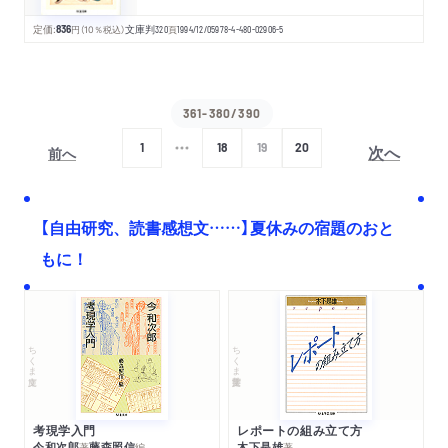
定価:
836
円
（10％税込）
文庫判
320
頁
1994/12/05
978-4-480-02906-5
361-380/390
次へ
1
18
19
20
前へ
【自由研究、読書感想文……】夏休みの宿題のおと
もに！
ちくま文庫
ちくま学芸文庫
考現学入門
レポートの組み立て方
今和次郎
藤森照信
木下是雄
著
編
著