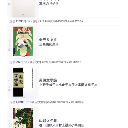
茨木のり子
著
定価:
2,090
円
（10％税込）
Ａ５判
88
頁
1999/10/07
978-4-480-80350-4
命売ります
ちくま文庫
三島由紀夫
著
定価:
792
円
（10％税込）
文庫判
272
頁
1998/02/24
978-4-480-03372-7
男流文学論
ちくま文庫
上野千鶴子
小倉千加子
富岡多恵子
著
著
著
定価:
1,320
円
（10％税込）
文庫判
464
頁
1997/09/24
978-4-480-03328-4
山頭火句集
ちくま文庫
種田山頭火
村上護
小崎侃
著
編
絵