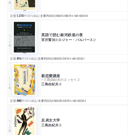
定価:
1,210
円
（10％税込）
文庫判
400
頁
1996/12/05
978-4-480-02940-9
英語で読む銀河鉄道の夜
ちくま文庫
宮沢賢治
ロジャー・パルバース
著
訳
定価:
814
円
（10％税込）
文庫判
256
頁
1996/03/21
978-4-480-03163-1
新恋愛講座
ちくま文庫
─三島由紀夫のエッセイ２
三島由紀夫
著
定価:
880
円
（10％税込）
文庫判
320
頁
1995/05/24
978-4-480-03038-2
反貞女大学
ちくま文庫
三島由紀夫
著