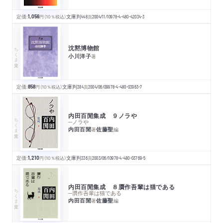
定価:
1,056
円
（10％税込）
文庫判
448
頁
2004/11/10
978-4-480-42034-3
沈黙博物館
ちくま文庫
小川洋子
著
定価:
858
円
（10％税込）
文庫判
384
頁
2004/06/09
978-4-480-03963-7
内田百閒集成 ９ノラや
ちくま文庫
─ノラや
内田百閒
佐藤聖
著
編
定価:
1,210
円
（10％税込）
文庫判
336
頁
2003/06/10
978-4-480-03769-5
内田百閒集成 ８贋作吾輩は猫である
ちくま文庫
─贋作吾輩は猫である
内田百閒
佐藤聖
著
編