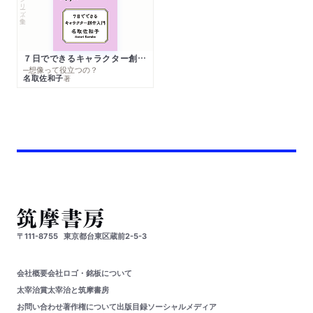
シリーズ・全集
７日でできるキャラクター創作入門
─想像って役立つの？
名取佐和子
著
〒111-8755
東京都台東区蔵前2-5-3
会社概要
会社ロゴ・銘板について
太宰治賞
太宰治と筑摩書房
お問い合わせ
著作権について
出版目録
ソーシャルメディア