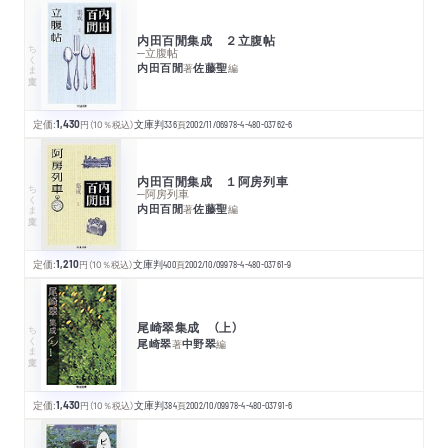
内田百閒集成 ２立腹帖
ちくま文庫
─立腹帖
内田百閒
佐藤聖
著
編
定価:
1,430
円
（10％税込）
文庫判
336
頁
2002/11/06
978-4-480-03762-6
内田百閒集成 １阿房列車
ちくま文庫
─阿房列車
内田百閒
佐藤聖
著
編
定価:
1,210
円
（10％税込）
文庫判
400
頁
2002/10/09
978-4-480-03761-9
尾崎翠集成 （上）
ちくま文庫
尾崎翠
中野翠
著
編
定価:
1,430
円
（10％税込）
文庫判
384
頁
2002/10/09
978-4-480-03791-6