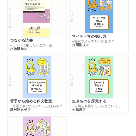
ちくまプリマー新書
シリーズ・全集
マイテーマの探し方
つながる読書
─探究学習ってどうやるの？
片岡則夫
著
─１０代に推したいこの一冊
小池陽慈
編
シリーズ・全集
シリーズ・全集
苦手から始める作文教室
生きものを探究する
─文章が書けたらいいことはある？
─自然を観察するってどういうこと？
津村記久子
小島渉
著
著