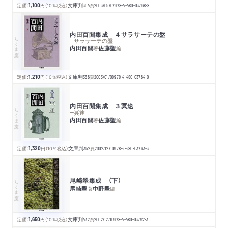
定価:
1,100
円
（10％税込）
文庫判
304
頁
2003/05/07
978-4-480-03768-8
内田百閒集成 ４サラサーテの盤
ちくま文庫
─サラサーテの盤
内田百閒
佐藤聖
著
編
定価:
1,210
円
（10％税込）
文庫判
336
頁
2003/01/08
978-4-480-03764-0
内田百閒集成 ３冥途
ちくま文庫
─冥途
内田百閒
佐藤聖
著
編
定価:
1,320
円
（10％税込）
文庫判
352
頁
2002/12/10
978-4-480-03763-3
尾崎翠集成 （下）
ちくま文庫
尾崎翠
中野翠
著
編
定価:
1,650
円
（10％税込）
文庫判
432
頁
2002/12/10
978-4-480-03792-3