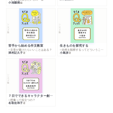
小池陽慈
編
シリーズ・全集
シリーズ・全集
苦手から始める作文教室
生きものを探究する
─文章が書けたらいいことはある？
─自然を観察するってどういうこと？
津村記久子
小島渉
著
著
シリーズ・全集
７日でできるキャラクター創作入門
─想像って役立つの？
名取佐和子
著