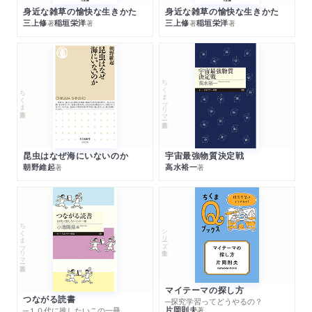
身近な雑草の愉快な生きかた
身近な雑草の愉快な生きかた
三上修
稲垣栄洋
三上修
稲垣栄洋
著
著
著
著
ちくまプリマー新書
ちくま新書
昆虫はなぜ海にいないのか
宇宙最強物質決定戦
朝野維起
高水裕一
著
著
ちくまプリマー新書
シリーズ・全集
マイテーマの探し方
つながる読書
─探究学習ってどうやるの？
片岡則夫
著
─１０代に推したいこの一冊