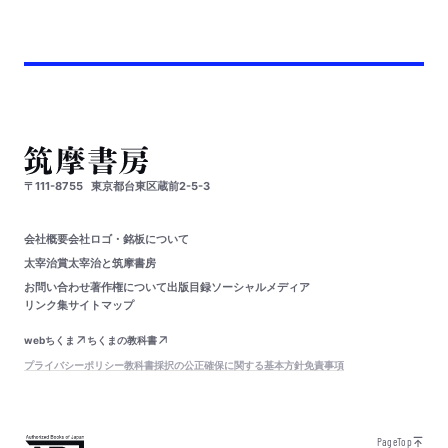
〒111-8755
東京都台東区蔵前2-5-3
会社概要
会社ロゴ・銘板について
太宰治賞
太宰治と筑摩書房
お問い合わせ
著作権について
出版目録
ソーシャルメディア
リンク集
サイトマップ
webちくま
ちくまの教科書
プライバシーポリシー
教科書採択の公正確保に関する基本方針
免責事項
PageTop