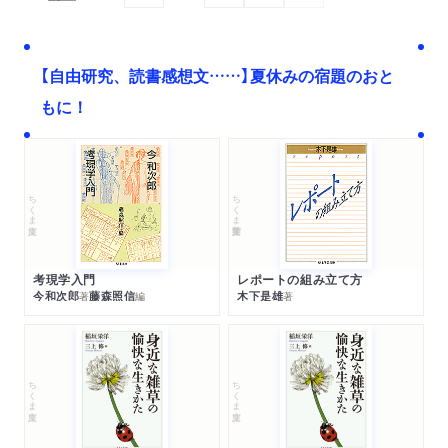
【自由研究、読書感想文……】夏休みの宿題のおと
もに！
ちくま文庫
ちくま学芸文庫
考現学入門
レポートの組み立て方
今和次郎
藤森照信
木下是雄
著
編
著
ちくま文庫
ちくま文庫