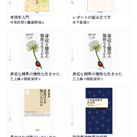
考現学入門
レポートの組み立て方
今和次郎
藤森照信
木下是雄
著
編
著
ちくま文庫
ちくま文庫
身近な雑草の愉快な生きかた
身近な雑草の愉快な生きかた
三上修
稲垣栄洋
三上修
稲垣栄洋
著
著
著
著
ちくまプリマー新書
ちくま新書
昆虫はなぜ海にいないのか
宇宙最強物質決定戦