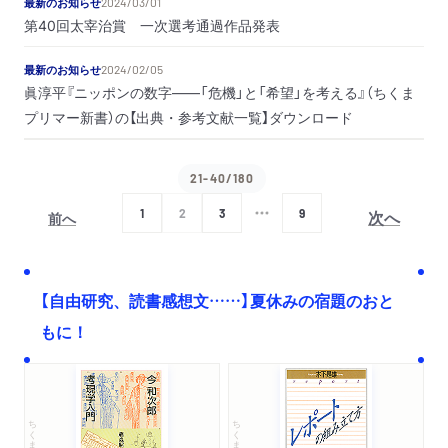
最新のお知らせ
2024/03/01
第40回太宰治賞 一次選考通過作品発表
最新のお知らせ
2024/02/05
眞淳平『ニッポンの数字――「危機」と「希望」を考える』（ちくま
プリマー新書）の【出典・参考文献一覧】ダウンロード
21-40/180
次へ
1
2
3
9
前へ
【自由研究、読書感想文……】夏休みの宿題のおと
もに！
ちくま文庫
ちくま学芸文庫