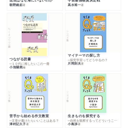
朝野維起
高水裕一
著
著
ちくまプリマー新書
シリーズ・全集
マイテーマの探し方
つながる読書
─探究学習ってどうやるの？
片岡則夫
著
─１０代に推したいこの一冊
小池陽慈
編
シリーズ・全集
シリーズ・全集
苦手から始める作文教室
生きものを探究する
─文章が書けたらいいことはある？
─自然を観察するってどういうこと？
津村記久子
小島渉
著
著