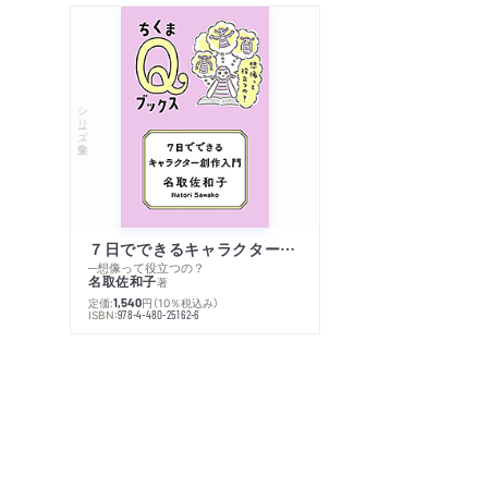
シリーズ・全集
７日でできるキャラクター創作入門
─想像って役立つの？
名取佐和子
著
定価:
円
（10％税込み）
1,540
ISBN:
978-4-480-25162-6