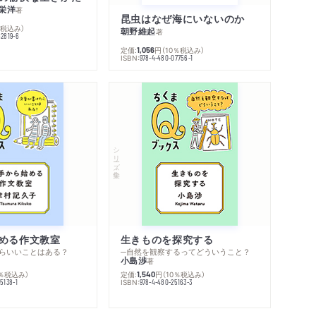
栄洋
著
昆虫はなぜ海にいないのか
％税込み）
朝野維起
著
42819-6
定価:
円
（10％税込み）
1,056
ISBN:
978-4-480-07756-1
シリーズ・全集
める作文教室
生きものを探究する
らいいことはある？
─自然を観察するってどういうこと？
小島渉
著
0％税込み）
定価:
円
（10％税込み）
1,540
ISBN:
5138-1
978-4-480-25163-3