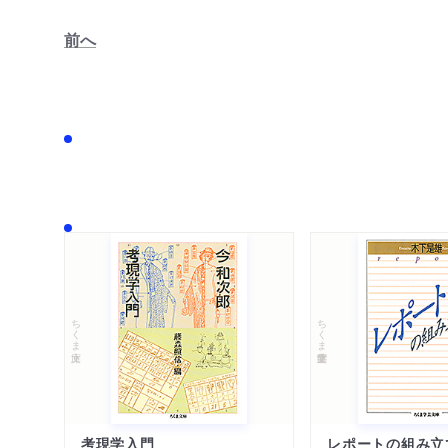
前へ
ちくま文庫
ちくま学芸文庫
考現学入門
レポートの組み立