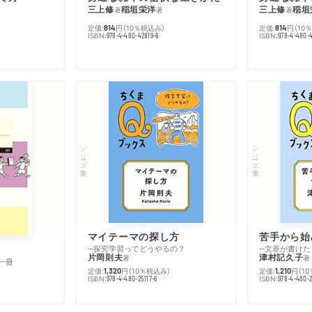
三上修
稲垣栄洋
三上修
稲垣
著
著
著
定価:
円
（10％税込み）
定価:
円
（10
814
814
ISBN:
ISBN:
978-4-480-42819-6
978-4-480-
シリーズ・全集
シリーズ・全集
マイテーマの探し方
苦手から始
─探究学習ってどうやるの？
─文章が書けた
片岡則夫
津村記久子
著
著
一冊
定価:
円
（10％税込み）
定価:
円
（1
1,320
1,210
ISBN:
ISBN:
978-4-480-25117-6
978-4-480-2