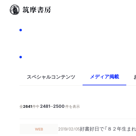
メディア掲載
スペシャルコンテンツ
2481
2500
─
全
2641
件中
件を表示
好書好日で『８２年生ま
WEB
2019/02/05