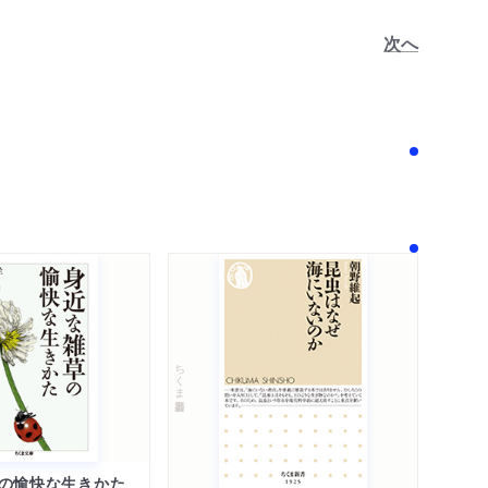
次へ
！
ちくま新書
の愉快な生きかた