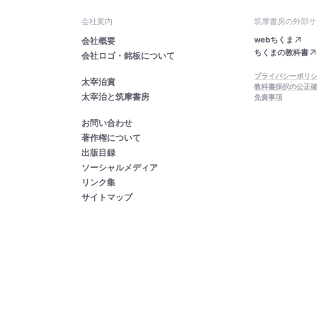
会社案内
筑摩書房の外部サ
webちくま
会社概要
ちくまの教科書
会社ロゴ・銘板について
プライバシーポリ
太宰治賞
教科書採択の公正
太宰治と筑摩書房
免責事項
お問い合わせ
著作権について
出版目録
ソーシャルメディア
リンク集
サイトマップ