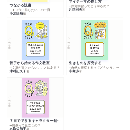
マイテーマの探し方
つながる読書
─探究学習ってどうやるの？
片岡則夫
著
─１０代に推したいこの一冊
小池陽慈
編
シリーズ・全集
シリーズ・全集
苦手から始める作文教室
生きものを探究する
─文章が書けたらいいことはある？
─自然を観察するってどういうこと？
津村記久子
小島渉
著
著
シリーズ・全集
７日でできるキャラクター創作入門
─想像って役立つの？
名取佐和子
著