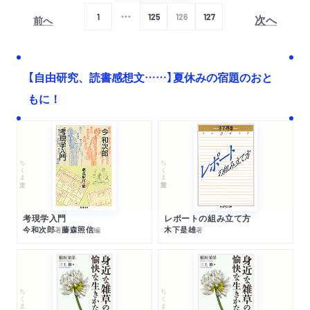
次へ
1
125
126
127
前へ
【自由研究、読書感想文……】夏休みの宿題のおと
もに！
ちくま文庫
ちくま学芸文庫
考現学入門
レポートの組み立て方
今和次郎
藤森照信
木下是雄
著
編
著
ちくま文庫
ちくま文庫