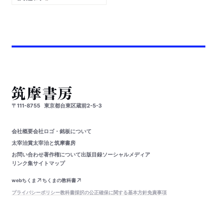
〒111-8755
東京都台東区蔵前2-5-3
会社概要
会社ロゴ・銘板について
太宰治賞
太宰治と筑摩書房
お問い合わせ
著作権について
出版目録
ソーシャルメディア
リンク集
サイトマップ
webちくま
ちくまの教科書
プライバシーポリシー
教科書採択の公正確保に関する基本方針
免責事項