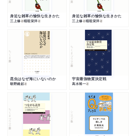
身近な雑草の愉快な生きかた
身近な雑草の愉快な生きかた
三上修
稲垣栄洋
三上修
稲垣栄洋
著
著
著
著
ちくまプリマー新書
ちくま新書
昆虫はなぜ海にいないのか
宇宙最強物質決定戦
朝野維起
高水裕一
著
著
ちくまプリマー新書
シリーズ・全集