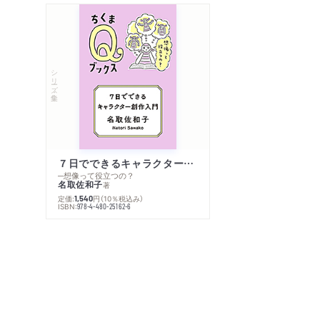
シリーズ・全集
７日でできるキャラクター創作入門
─想像って役立つの？
名取佐和子
著
定価:
円
（10％税込み）
1,540
ISBN:
978-4-480-25162-6