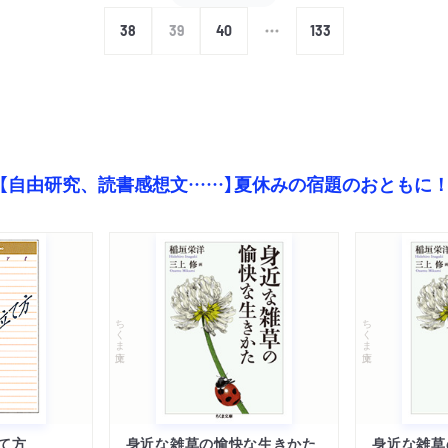
38
39
40
133
【自由研究、読書感想文……】夏休みの宿題のおともに
ちくま文庫
ちくま文庫
て方
身近な雑草の愉快な生きかた
身近な雑草