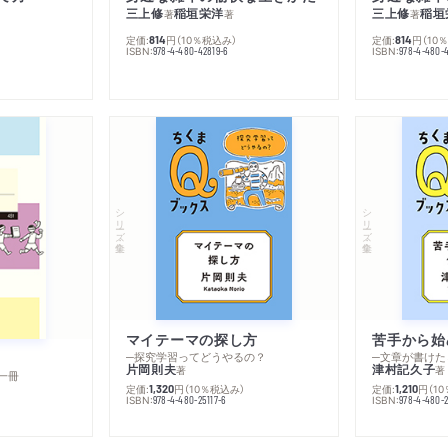
三上修
稲垣栄洋
三上修
稲垣
著
著
著
定価:
円
（10％税込み）
定価:
円
（10
814
814
ISBN:
ISBN:
978-4-480-42819-6
978-4-480-
シリーズ・全集
シリーズ・全集
マイテーマの探し方
苦手から始
─探究学習ってどうやるの？
─文章が書けた
片岡則夫
津村記久子
著
著
一冊
定価:
円
（10％税込み）
定価:
円
（1
1,320
1,210
ISBN:
ISBN:
978-4-480-25117-6
978-4-480-2