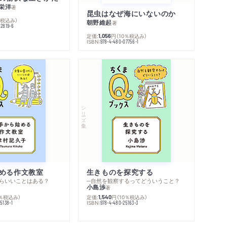
栄洋
著
昆虫はなぜ海にいないのか
％税込み）
朝野維起
著
42819-6
定価:
円
（10％税込み）
1,056
ISBN:
978-4-480-07756-1
シリーズ・全集
める作文教室
生きものを探究する
らいいことはある？
─自然を観察するってどういうこと？
小島渉
著
0％税込み）
定価:
円
（10％税込み）
1,540
ISBN:
5138-1
978-4-480-25163-3