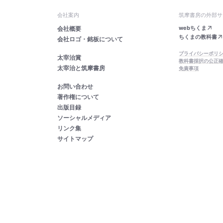
会社案内
筑摩書房の外部サ
webちくま
会社概要
ちくまの教科書
会社ロゴ・銘板について
プライバシーポリ
太宰治賞
教科書採択の公正
太宰治と筑摩書房
免責事項
お問い合わせ
著作権について
出版目録
ソーシャルメディア
リンク集
サイトマップ