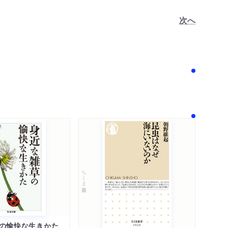
次へ
！
ちくま新書
の愉快な生きかた