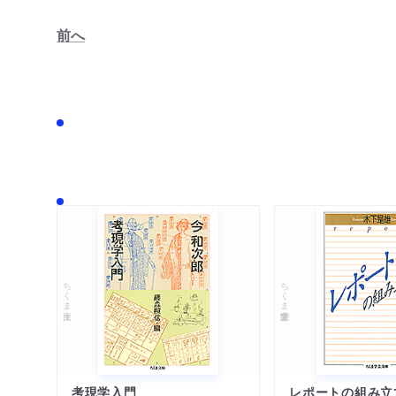
前へ
ちくま文庫
ちくま学芸文庫
考現学入門
レポートの組み立