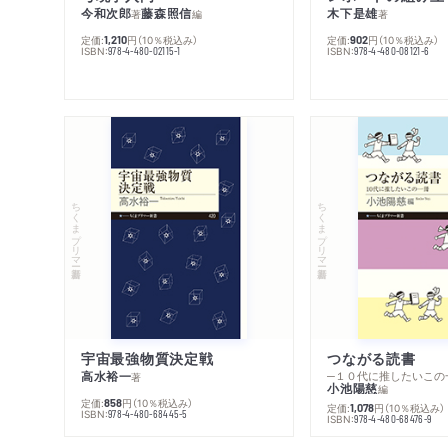
今和次郎
藤森照信
木下是雄
著
編
著
定価:
円
（10％税込み）
定価:
円
（10％税込み）
1,210
902
ISBN:
ISBN:
978-4-480-02115-1
978-4-480-08121-6
ちくまプリマー新書
ちくまプリマー新書
宇宙最強物質決定戦
つながる読書
高水裕一
─１０代に推したいこの
著
小池陽慈
編
定価:
円
（10％税込み）
858
定価:
円
（10％税込み）
1,078
ISBN:
978-4-480-68445-5
ISBN:
978-4-480-68476-9