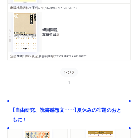
出版社品切れ
文庫判
272
頁
2013/07/10
978-4-480-43072-4
靖国問題
ちくま新書
高橋哲哉
著
定価:
968
円
（10％税込）
新書判
240
頁
2005/04/05
978-4-480-06232-1
1-3/3
1
次へ
【自由研究、読書感想文……】夏休みの宿題のおと
もに！