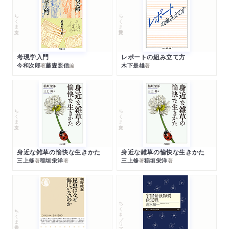
ちくま文庫
ちくま学芸文庫
考現学入門
レポートの組み立て方
今和次郎
藤森照信
木下是雄
著
編
著
ちくま文庫
ちくま文庫
身近な雑草の愉快な生きかた
身近な雑草の愉快な生きかた
三上修
稲垣栄洋
三上修
稲垣栄洋
著
著
著
著
ちくまプリマー新書
ちくま新書