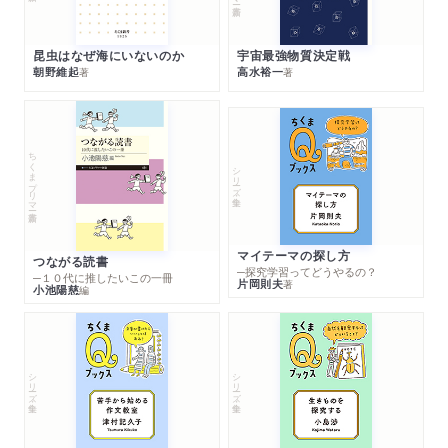
昆虫はなぜ海にいないのか
宇宙最強物質決定戦
朝野維起
高水裕一
著
著
ちくまプリマー新書
シリーズ・全集
マイテーマの探し方
つながる読書
─探究学習ってどうやるの？
─１０代に推したいこの一冊
片岡則夫
著
小池陽慈
編
シリーズ・全集
シリーズ・全集