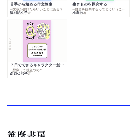
苦手から始める作文教室
生きものを探究する
─文章が書けたらいいことはある？
─自然を観察するってどういうこと？
津村記久子
小島渉
著
著
シリーズ・全集
７日でできるキャラクター創作入門
─想像って役立つの？
名取佐和子
著