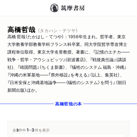
高橋哲哉
（タカハシ・テツヤ）
高橋 哲哉（たかはし・てつや）：1956年生まれ。哲学者。東京
大学教養学部教養学科フランス科卒業。同大学院哲学専攻博士
課程単位取得。東京大学名誉教授。著書に、『記憶のエチカ――
戦争・哲学・アウシュビッツ』(岩波書店)、『戦後責任論』(講談
社)、『靖国問題』（ちくま新書）、『犠牲のシステム 福島・沖縄』
『沖縄の米軍基地――「県外移設」を考える』（以上、集英社）、
『日米安保と沖縄基地論争――〈犠牲のシステム〉を問う』（朝日
新聞出版）ほか。
高橋哲哉
の本
1
3
─
全
3
件中
件を表示