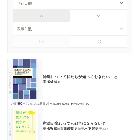
ちくまプリマー新書
沖縄について私たちが知っておきたいこと
高橋哲哉
著
定価:
990
円
（10％税込）
新書判
176
頁
2024/05/08
978-4-480-68479-0
憲法が変わっても戦争にならない？
ちくま文庫
高橋哲哉
斎藤貴男
木下智史
編著
編著
著
ほか