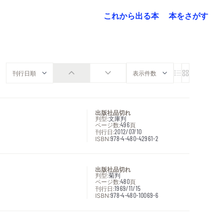
これから出る本
本をさがす
出版社品切れ
判型:
文庫判
ページ数:
496
頁
刊行日:
2012/07/10
ISBN:
978-4-480-42961-2
出版社品切れ
判型:
菊判
ページ数:
480
頁
刊行日:
1969/11/15
ISBN:
978-4-480-10069-6