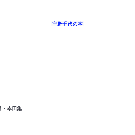
宇野千代
の本
か
野・幸田集