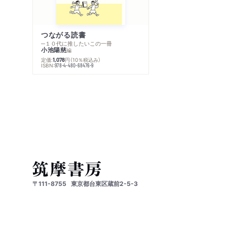
つながる読書
─１０代に推したいこの一冊
小池陽慈
編
定価:
円
（10％税込み）
1,078
ISBN:
978-4-480-68476-9
〒111-8755
東京都台東区蔵前2-5-3