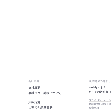
会社案内
筑摩書房の外部サ
webちくま
会社概要
ちくまの教科書
会社ロゴ・銘板について
プライバシーポリ
太宰治賞
教科書採択の公正
太宰治と筑摩書房
免責事項