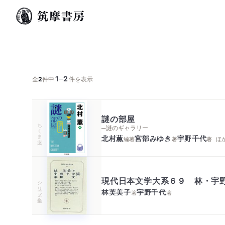
1
2
─
全
2
件中
件を表示
謎の部屋
ちくま文庫
─謎のギャラリー
北村薫
宮部みゆき
宇野千代
編著
著
著
ほ
現代日本文学大系６９ 林・宇
シリーズ・全集
林芙美子
宇野千代
著
著