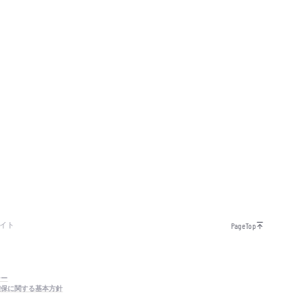
イト
PageTop
シー
確保に関する基本方針