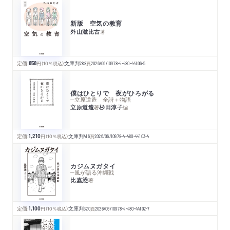
新版 空気の教育
外山滋比古
著
定価:
858
円
（10％税込）
文庫判
288
頁
2026/06/10
978-4-480-44106-5
僕はひとりで 夜がひろがる
─立原道造 全詩＋物語
立原道造
杉田淳子
著
編
定価:
1,210
円
（10％税込）
文庫判
416
頁
2026/06/10
978-4-480-44103-4
カジムヌガタイ
─風が語る沖縄戦
比嘉慂
著
定価:
1,100
円
（10％税込）
文庫判
320
頁
2026/06/10
978-4-480-44102-7