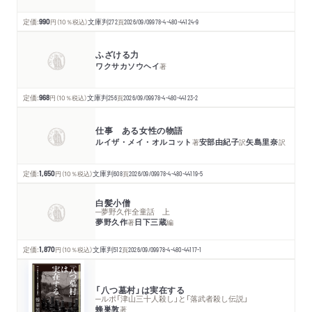
定価:
990
円
（10％税込）
文庫判
272
頁
2026/09/09
978-4-480-44124-9
ふざける力
ワクサカソウヘイ
著
定価:
968
円
（10％税込）
文庫判
256
頁
2026/09/09
978-4-480-44123-2
仕事 ある女性の物語
ルイザ・メイ・オルコット
安部由紀子
矢島里奈
著
訳
訳
定価:
1,650
円
（10％税込）
文庫判
608
頁
2026/09/09
978-4-480-44119-5
白髪小僧
─夢野久作全童話 上
夢野久作
日下三蔵
著
編
定価:
1,870
円
（10％税込）
文庫判
512
頁
2026/09/09
978-4-480-44117-1
「八つ墓村」は実在する
─ルポ「津山三十人殺し」と「落武者殺し伝説」
蜂巣敦
著