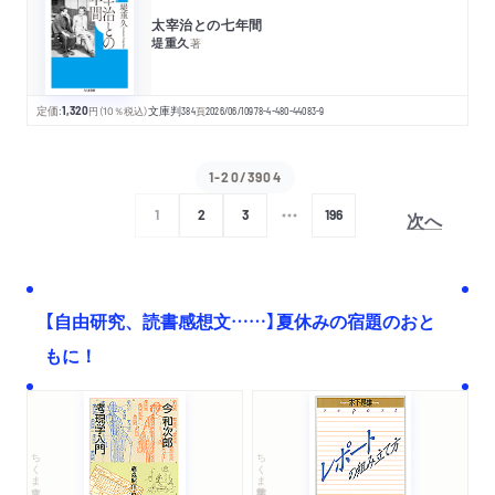
太宰治との七年間
堤重久
著
定価:
1,320
円
（10％税込）
文庫判
384
頁
2026/06/10
978-4-480-44083-9
1-20/3904
次へ
1
2
3
196
【自由研究、読書感想文……】夏休みの宿題のおと
もに！
ちくま文庫
ちくま学芸文庫