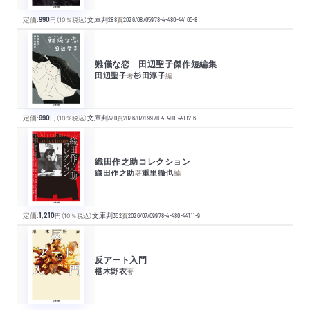
定価:
990
円
（10％税込）
文庫判
288
頁
2026/08/05
978-4-480-44105-8
難儀な恋 田辺聖子傑作短編集
田辺聖子
杉田淳子
著
編
定価:
990
円
（10％税込）
文庫判
320
頁
2026/07/09
978-4-480-44112-6
織田作之助コレクション
織田作之助
重里徹也
著
編
定価:
1,210
円
（10％税込）
文庫判
352
頁
2026/07/09
978-4-480-44111-9
反アート入門
椹木野衣
著