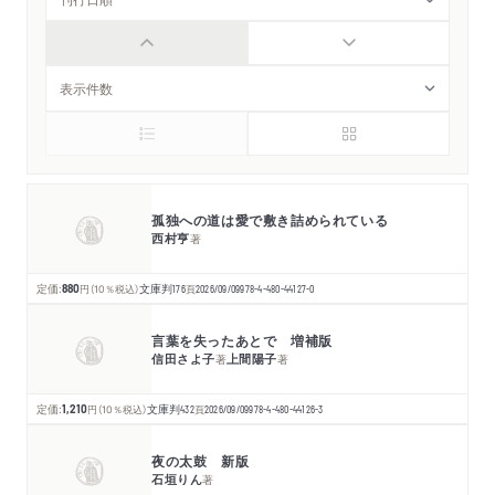
孤独への道は愛で敷き詰められている
西村亨
著
定価:
880
円
（10％税込）
文庫判
176
頁
2026/09/09
978-4-480-44127-0
言葉を失ったあとで 増補版
信田さよ子
上間陽子
著
著
定価:
1,210
円
（10％税込）
文庫判
432
頁
2026/09/09
978-4-480-44126-3
夜の太鼓 新版
石垣りん
著