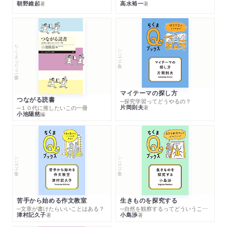
朝野維起
高水裕一
著
著
ちくまプリマー新書
シリーズ・全集
マイテーマの探し方
つながる読書
─探究学習ってどうやるの？
片岡則夫
著
─１０代に推したいこの一冊
小池陽慈
編
シリーズ・全集
シリーズ・全集
苦手から始める作文教室
生きものを探究する
─文章が書けたらいいことはある？
─自然を観察するってどういうこと？
津村記久子
小島渉
著
著