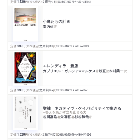
定価:
1,320
円
（10％税込）
文庫判
416
頁
2026/07/09
978-4-480-44110-2
小鳥たちの計画
荒内佑
著
定価:
990
円
（10％税込）
文庫判
240
頁
2026/07/09
978-4-480-44108-9
エレンディラ 新版
ガブリエル・ガルシア=マルケス
鼓直
木村榮一
著
訳
訳
定価:
990
円
（10％税込）
文庫判
224
頁
2026/07/09
978-4-480-44104-1
増補 ネガティヴ・ケイパビリティで生きる
─答えを急がず立ち止まる力
谷川嘉浩
朱喜哲
杉谷和哉
著
著
著
定価:
1,320
円
（10％税込）
文庫判
432
頁
2026/06/10
978-4-480-44109-6