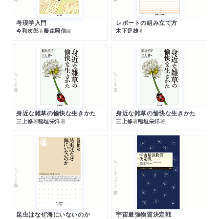
考現学入門
レポートの組み立て方
今和次郎
藤森照信
木下是雄
著
編
著
ちくま文庫
ちくま文庫
身近な雑草の愉快な生きかた
身近な雑草の愉快な生きかた
三上修
稲垣栄洋
三上修
稲垣栄洋
著
著
著
著
ちくまプリマー新書
ちくま新書
昆虫はなぜ海にいないのか
宇宙最強物質決定戦