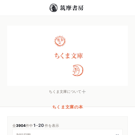
ちくま文庫について
ちくま文庫の本
1
20
─
全
3904
件中
件を表示