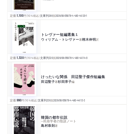
定価:
1,100
円
（10％税込）
文庫判
288
頁
2026/08/05
978-4-480-44120-1
トレヴァー短編選集１
ウィリアム・トレヴァー
栩木伸明
著
訳
定価:
1,320
円
（10％税込）
文庫判
320
頁
2026/08/05
978-4-480-44114-0
けったいな関係 田辺聖子傑作短編集
田辺聖子
杉田淳子
著
編
定価:
990
円
（10％税込）
文庫判
336
頁
2026/08/05
978-4-480-44113-3
韓国の都市伝説
─民俗学者の怪談ノート
島村恭則
著