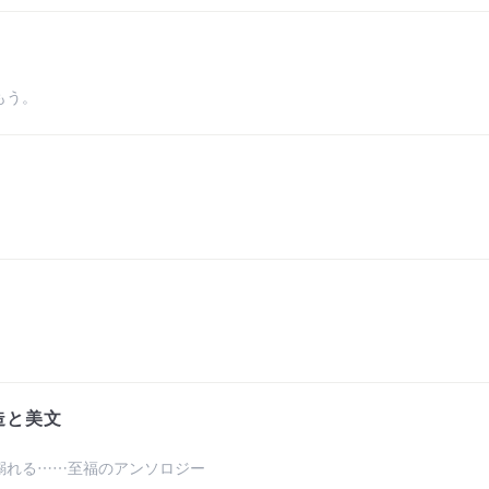
もう。
。
造と美文
溺れる……至福のアンソロジー