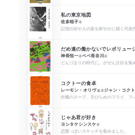
私の東京地図
佐多稲子
著
記憶の街や人の姿を鮮やかに描く代表
だめ連の働かないでレボリュー
神長恒一
ペペ長谷川
著
著
どんづまりの時代に、がぜん注目を集
コクトーの食卓
レーモン・オリヴェ
ジャン・コク
著
牡蠣のスープ、舌びらめのフライ、フィ
じゃあ君が好き
ヨシタケシンスケ
著
恋愛っぽいスケッチを集めました。