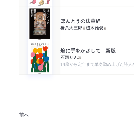
ほんとうの法華経
橋爪大三郎
植木雅俊
著
著
焔に手をかざして 新版
石垣りん
著
14歳から定年まで単身勤め上げた詩人
前へ