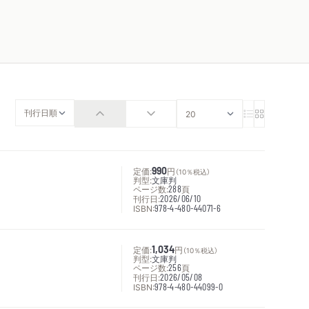
定価:
990
円
（10％税込）
判型:
文庫判
ページ数:
288
頁
刊行日:
2026/06/10
ISBN:
978-4-480-44071-6
定価:
1,034
円
（10％税込）
判型:
文庫判
ページ数:
256
頁
刊行日:
2026/05/08
ISBN:
978-4-480-44099-0