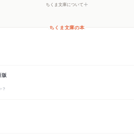
ちくま文庫について
ちくま文庫の本
新版
か？