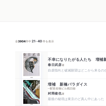
21
40
─
全
3904
件中
件を表示
不幸になりたがる人たち 増補
春日武彦
著
自虐指向と破滅願望はどこから来るの
増補 新橋パラダイス
─駅前名物ビル残日録
村岡俊也
著
最後の秘境は東京のど真ん中にあった