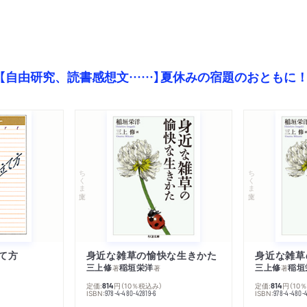
【自由研究、読書感想文……】夏休みの宿題のおともに
ちくま文庫
ちくま文庫
て方
身近な雑草の愉快な生きかた
身近な雑草
三上修
稲垣栄洋
三上修
稲垣
著
著
著
定価:
円
（10％税込み）
定価:
円
（10
814
814
ISBN:
ISBN:
978-4-480-42819-6
978-4-480-