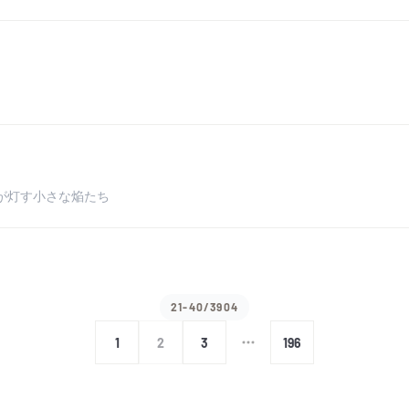
が灯す小さな焔たち
21-40/3904
1
2
3
196