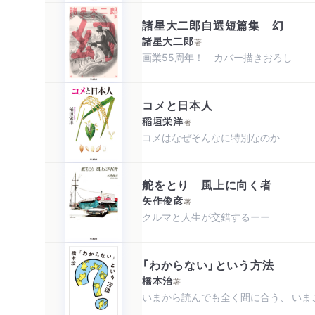
諸星大二郎自選短篇集 幻
諸星大二郎
著
画業55周年！ カバー描きおろし
コメと日本人
稲垣栄洋
著
コメはなぜそんなに特別なのか
舵をとり 風上に向く者
矢作俊彦
著
クルマと人生が交錯するーー
「わからない」という方法
橋本治
著
いまから読んでも全く間に合う、 いま