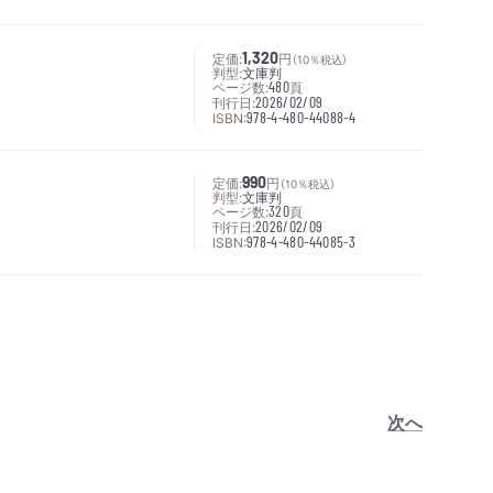
定価:
1,320
円
（10％税込）
判型:
文庫判
ページ数:
480
頁
刊行日:
2026/02/09
ISBN:
978-4-480-44088-4
定価:
990
円
（10％税込）
判型:
文庫判
ページ数:
320
頁
刊行日:
2026/02/09
ISBN:
978-4-480-44085-3
次へ