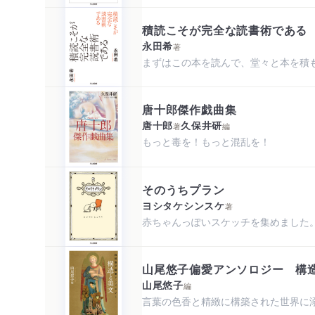
積読こそが完全な読書術である
永田希
著
まずはこの本を読んで、堂々と本を積
唐十郎傑作戯曲集
唐十郎
久保井研
著
編
もっと毒を！もっと混乱を！
そのうちプラン
ヨシタケシンスケ
著
赤ちゃんっぽいスケッチを集めました
山尾悠子偏愛アンソロジー 構
山尾悠子
編
言葉の色香と精緻に構築された世界に