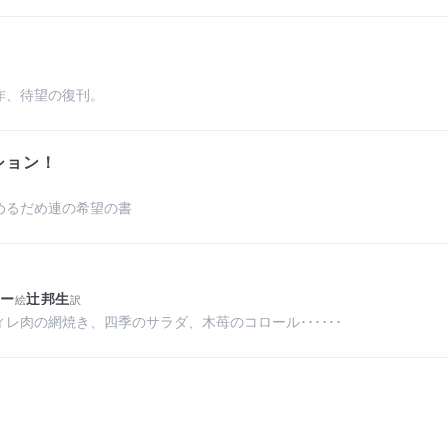
作、待望の復刊。
ション！
めるだめ連の希望の書
トー
辻邦生
絵
訳
レ肉の網焼き、四季のサラダ、木苺のコロール･･････