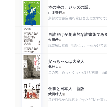
本の中の、ジャズの話。
山本善行
著
京都の古書店 善行堂は音楽と文学でで
再読だけが創造的な読書術であ
永田希
著
読書猿氏推薦「再読せよ。一生かけて読
父っちゃんは大変人
北杜夫
著
この男、めちゃくちゃだけど爽快、面
仕事と日本人 新版
武田晴人
著
江戸時代から現代までをたどる「仕事」の