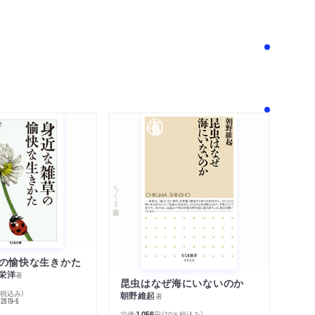
！
ちくま新書
の愉快な生きかた
栄洋
著
昆虫はなぜ海にいないのか
％税込み）
朝野維起
著
42819-6
定価:
円
（10％税込み）
1,056