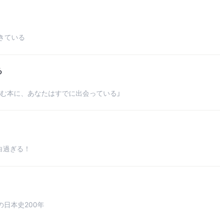
きている
る
む本に、あなたはすでに出会っている」
白過ぎる！
日本史200年