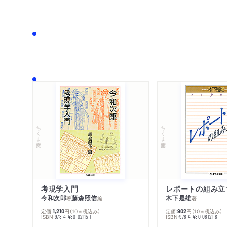
ちくま文庫
ちくま学芸文庫
考現学入門
レポートの組み立
今和次郎
藤森照信
木下是雄
著
編
著
定価:
円
（10％税込み）
定価:
円
（10％税込み）
1,210
902
ISBN:
ISBN:
978-4-480-02115-1
978-4-480-08121-6