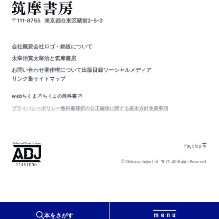
〒111-8755
東京都台東区蔵前2-5-3
会社概要
会社ロゴ・銘板について
太宰治賞
太宰治と筑摩書房
お問い合わせ
著作権について
出版目録
ソーシャルメディア
リンク集
サイトマップ
webちくま
ちくまの教科書
プライバシーポリシー
教科書採択の公正確保に関する基本方針
免責事項
PageTop
© Chikumashobo Ltd.
2024
All Rights Reserved.
本をさがす