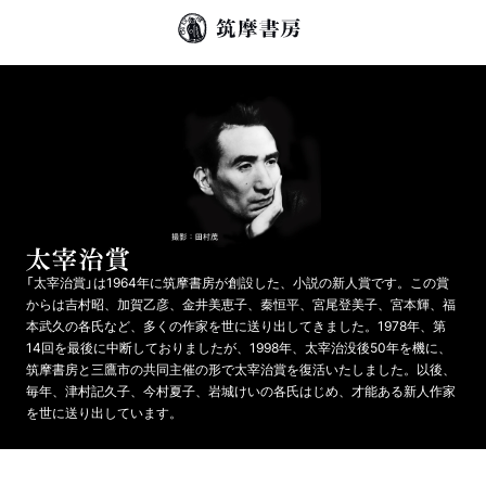
「太宰治賞」は1964年に筑摩書房が創設した、小説の新人賞です。この賞
からは吉村昭、加賀乙彦、金井美恵子、秦恒平、宮尾登美子、宮本輝、福
本武久の各氏など、多くの作家を世に送り出してきました。1978年、第
14回を最後に中断しておりましたが、1998年、太宰治没後50年を機に、
筑摩書房と三鷹市の共同主催の形で太宰治賞を復活いたしました。以後、
毎年、津村記久子、今村夏子、岩城けいの各氏はじめ、才能ある新人作家
を世に送り出しています。