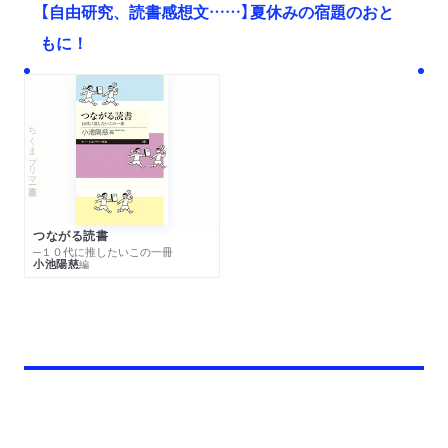
【自由研究、読書感想文……】夏休みの宿題のおと
もに！
ちくまプリマー新書
つながる読書
─１０代に推したいこの一冊
小池陽慈
編