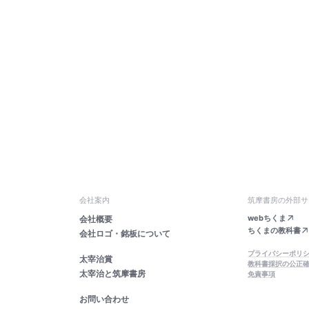
会社案内
筑摩書房の外部サ
webちくま
会社概要
ちくまの教科書
会社ロゴ・銘板について
プライバシーポリ
太宰治賞
教科書採択の公正
太宰治と筑摩書房
免責事項
お問い合わせ