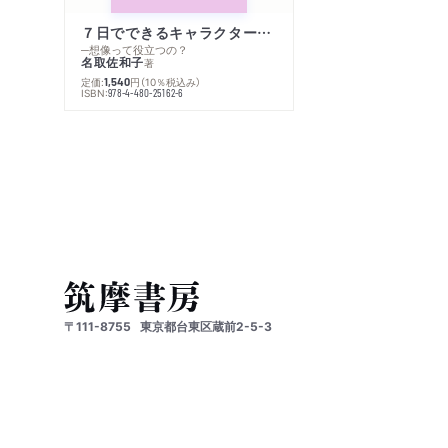
７日でできるキャラクター創作入門
─想像って役立つの？
名取佐和子
著
定価:
円
（10％税込み）
1,540
ISBN:
978-4-480-25162-6
〒111-8755
東京都台東区蔵前2-5-3