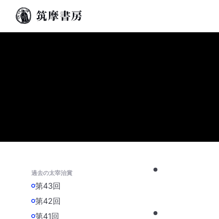
過去の太宰治賞
第43回
第42回
第41回