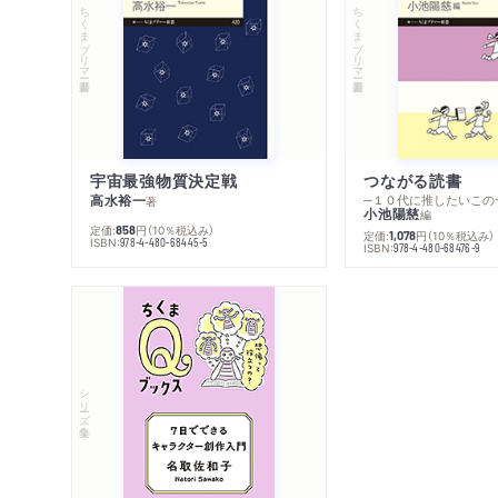
ちくまプリマー新書
ちくまプリマー新書
宇宙最強物質決定戦
つながる読書
高水裕一
─１０代に推したいこの
著
小池陽慈
編
定価:
円
（10％税込み）
858
定価:
円
（10％税込み）
1,078
ISBN:
978-4-480-68445-5
ISBN:
978-4-480-68476-9
シリーズ・全集