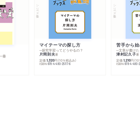
シリーズ・全集
シリーズ・全集
マイテーマの探し方
苦手から始
─探究学習ってどうやるの？
─文章が書けた
片岡則夫
津村記久子
著
著
一冊
定価:
円
（10％税込み）
定価:
円
（1
1,320
1,210
ISBN:
ISBN:
978-4-480-25117-6
978-4-480-2