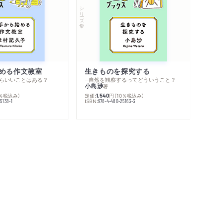
シリーズ・全集
める作文教室
生きものを探究する
らいいことはある？
─自然を観察するってどういうこと？
小島渉
著
0％税込み）
定価:
円
（10％税込み）
1,540
ISBN:
5138-1
978-4-480-25163-3