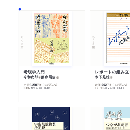
ちくま文庫
ちくま学芸文庫
考現学入門
レポートの組み立
今和次郎
藤森照信
木下是雄
著
編
著
定価:
円
（10％税込み）
定価:
円
（10％税込み）
1,210
902
ISBN:
ISBN:
978-4-480-02115-1
978-4-480-08121-6