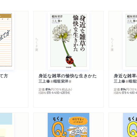
ちくま文庫
ちくま文庫
て方
身近な雑草の愉快な生きかた
身近な雑草
三上修
稲垣栄洋
三上修
稲垣
著
著
著
定価:
円
（10％税込み）
定価:
円
（10
814
814
ISBN:
ISBN:
978-4-480-42819-6
978-4-480-