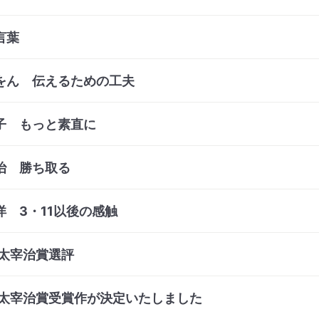
言葉
をん 伝えるための工夫
子 もっと素直に
治 勝ち取る
洋 3・11以後の感触
回太宰治賞選評
回太宰治賞受賞作が決定いたしました