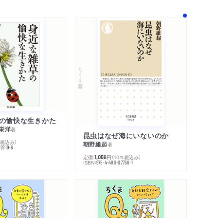
ちくま新書
の愉快な生きかた
栄洋
著
昆虫はなぜ海にいないのか
％税込み）
朝野維起
著
42819-6
定価:
円
（10％税込み）
1,056
ISBN:
978-4-480-07756-1