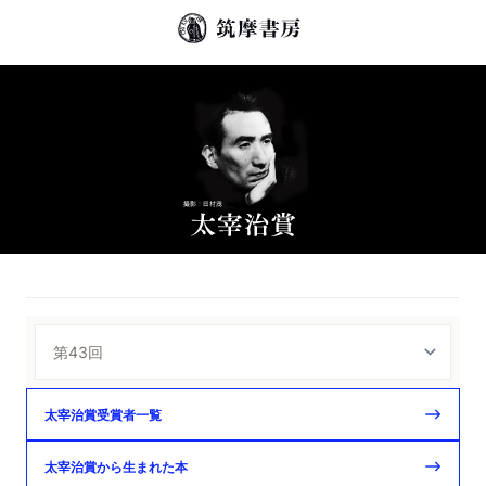
太宰治賞受賞者一覧
太宰治賞から生まれた本