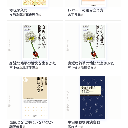
考現学入門
レポートの組み立て方
今和次郎
藤森照信
木下是雄
著
編
著
ちくま文庫
ちくま文庫
身近な雑草の愉快な生きかた
身近な雑草の愉快な生きかた
三上修
稲垣栄洋
三上修
稲垣栄洋
著
著
著
著
ちくまプリマー新書
ちくま新書
昆虫はなぜ海にいないのか
宇宙最強物質決定戦
朝野維起
高水裕一
著
著