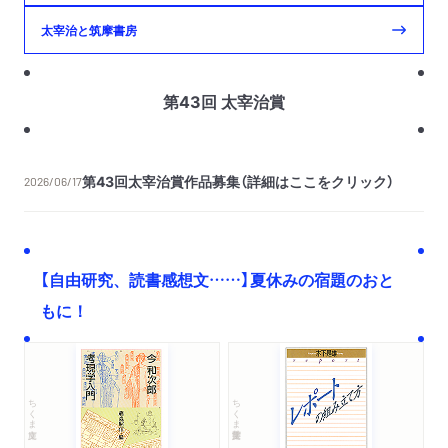
太宰治と筑摩書房
第43回 太宰治賞
第43回太宰治賞作品募集（詳細はここをクリック）
2026/06/17
【自由研究、読書感想文……】夏休みの宿題のおと
もに！
ちくま文庫
ちくま学芸文庫