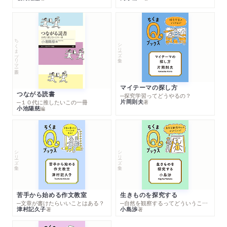
ちくまプリマー新書
シリーズ・全集
マイテーマの探し方
つながる読書
─探究学習ってどうやるの？
片岡則夫
著
─１０代に推したいこの一冊
小池陽慈
編
シリーズ・全集
シリーズ・全集
苦手から始める作文教室
生きものを探究する
─文章が書けたらいいことはある？
─自然を観察するってどういうこと？
津村記久子
小島渉
著
著