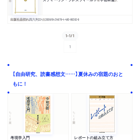
出版社品切れ
四六判
224
頁
2008/04/24
978-4-480-86382-9
1-1/1
1
次へ
【自由研究、読書感想文……】夏休みの宿題のおと
もに！
ちくま文庫
ちくま学芸文庫
考現学入門
レポートの組み立て方