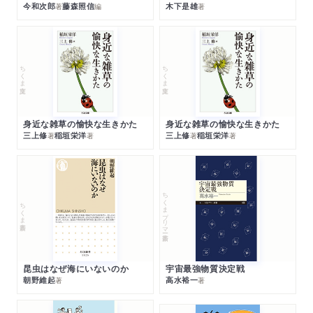
今和次郎
藤森照信
木下是雄
著
編
著
ちくま文庫
ちくま文庫
身近な雑草の愉快な生きかた
身近な雑草の愉快な生きかた
三上修
稲垣栄洋
三上修
稲垣栄洋
著
著
著
著
ちくまプリマー新書
ちくま新書
昆虫はなぜ海にいないのか
宇宙最強物質決定戦
朝野維起
高水裕一
著
著