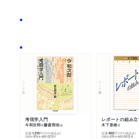
ちくま文庫
ちくま学芸文庫
考現学入門
レポートの組み立
今和次郎
藤森照信
木下是雄
著
編
著
定価:
円
（10％税込み）
定価:
円
（10％税込み）
1,210
902
ISBN:
ISBN:
978-4-480-02115-1
978-4-480-08121-6