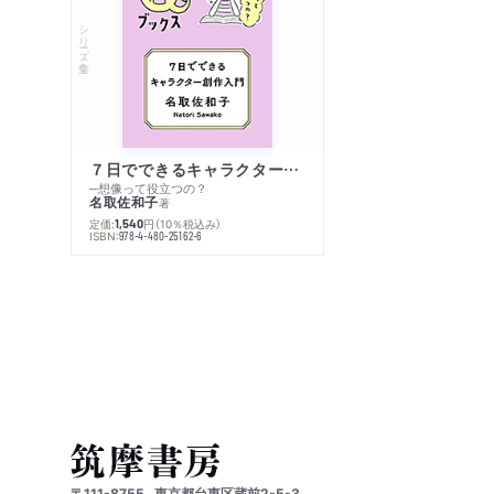
シリーズ・全集
７日でできるキャラクター創作入門
─想像って役立つの？
名取佐和子
著
定価:
円
（10％税込み）
1,540
ISBN:
978-4-480-25162-6
〒111-8755
東京都台東区蔵前2-5-3