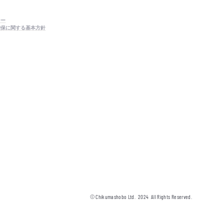
シー
確保に関する基本方針
© Chikumashobo Ltd.
2024
All Rights Reserved.