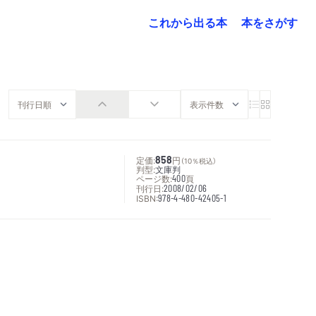
これから出る本
本をさがす
定価:
858
円
（10％税込）
判型:
文庫判
ページ数:
400
頁
刊行日:
2008/02/06
ISBN:
978-4-480-42405-1
次へ