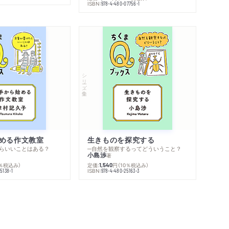
ISBN:
978-4-480-07756-1
シリーズ・全集
める作文教室
生きものを探究する
らいいことはある？
─自然を観察するってどういうこと？
小島渉
著
0％税込み）
定価:
円
（10％税込み）
1,540
ISBN:
5138-1
978-4-480-25163-3