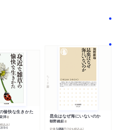
！
ちくま新書
の愉快な生きかた
昆虫はなぜ海にいないのか
栄洋
著
朝野維起
著
％税込み）
42819-6
定価:
円
（10％税込み）
1,056