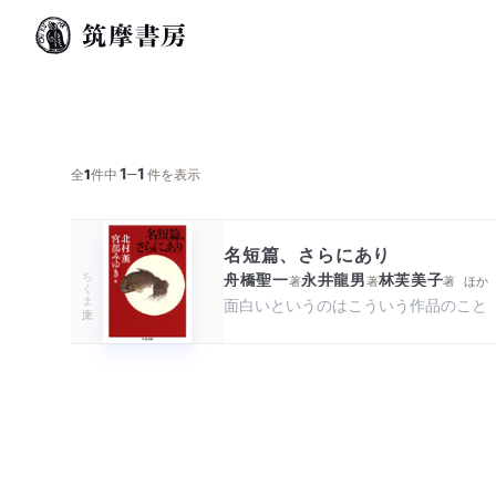
1
1
─
全
1
件中
件を表示
名短篇、さらにあり
ちくま文庫
舟橋聖一
永井龍男
林芙美子
著
著
著
ほか
面白いというのはこういう作品のこと