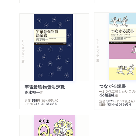
ちくまプリマー新書
ちくまプリマー新書
つながる読書
宇宙最強物質決定戦
─１０代に推したいこの
高水裕一
著
小池陽慈
編
定価:
円
（10％税込み）
858
定価:
円
（10％税込み）
1,078
ISBN:
978-4-480-68445-5
ISBN:
978-4-480-68476-9