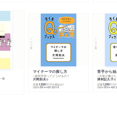
シリーズ・全集
シリーズ・全集
マイテーマの探し方
苦手から始
─探究学習ってどうやるの？
─文章が書けた
一冊
片岡則夫
津村記久子
著
著
定価:
円
（10％税込み）
定価:
円
（1
1,320
1,210
ISBN:
ISBN:
978-4-480-25117-6
978-4-480-2