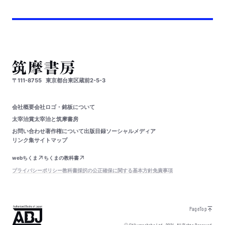
〒111-8755
東京都台東区蔵前2-5-3
会社概要
会社ロゴ・銘板について
太宰治賞
太宰治と筑摩書房
お問い合わせ
著作権について
出版目録
ソーシャルメディア
リンク集
サイトマップ
webちくま
ちくまの教科書
プライバシーポリシー
教科書採択の公正確保に関する基本方針
免責事項
PageTop