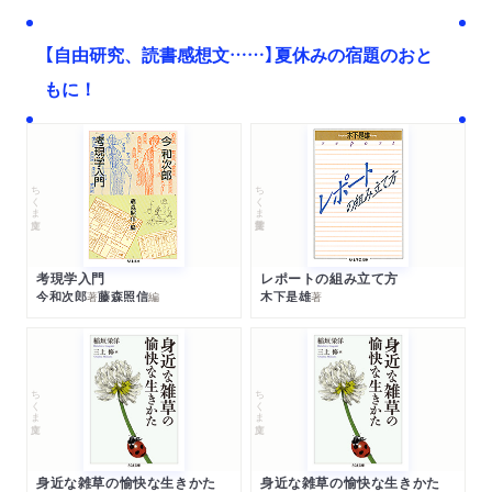
【自由研究、読書感想文……】夏休みの宿題のおと
もに！
ちくま文庫
ちくま学芸文庫
考現学入門
レポートの組み立て方
今和次郎
藤森照信
木下是雄
著
編
著
ちくま文庫
ちくま文庫
身近な雑草の愉快な生きかた
身近な雑草の愉快な生きかた