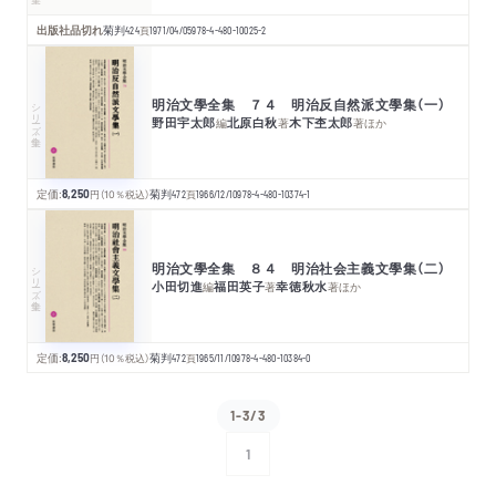
出版社品切れ
菊判
424
頁
1971/04/05
978-4-480-10025-2
明治文學全集 ７４ 明治反自然派文學集（一）
シリーズ・全集
野田宇太郎
北原白秋
木下杢太郎
編
著
著
ほか
定価:
8,250
円
（10％税込）
菊判
472
頁
1966/12/10
978-4-480-10374-1
明治文學全集 ８４ 明治社会主義文學集（二）
シリーズ・全集
小田切進
福田英子
幸徳秋水
編
著
著
ほか
定価:
8,250
円
（10％税込）
菊判
472
頁
1965/11/10
978-4-480-10384-0
1-3/3
1
次へ