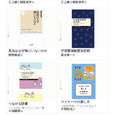
三上修
稲垣栄洋
三上修
稲垣栄洋
著
著
著
著
ちくまプリマー新書
ちくま新書
昆虫はなぜ海にいないのか
宇宙最強物質決定戦
朝野維起
高水裕一
著
著
ちくまプリマー新書
シリーズ・全集
マイテーマの探し方
つながる読書
─探究学習ってどうやるの？
─１０代に推したいこの一冊
片岡則夫
著
小池陽慈
編