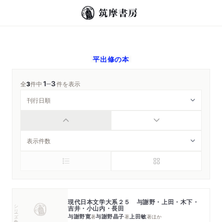
平出修
の本
1
3
─
全
3
件中
件を表示
現代日本文学大系２５ 与謝野・上田・木下・
シリーズ・全集
吉井・小山内・長田
与謝野寛
与謝野晶子
上田敏
著
著
著
ほか