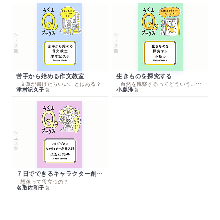
シリーズ・全集
シリーズ・全集
苦手から始める作文教室
生きものを探究する
─文章が書けたらいいことはある？
─自然を観察するってどういうこと？
津村記久子
小島渉
著
著
シリーズ・全集
７日でできるキャラクター創作入門
─想像って役立つの？
名取佐和子
著