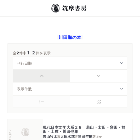
川田順
の本
1
2
─
全
2
件中
件を表示
現代日本文学大系２８ 若山・太田・窪田・前
シリーズ・全集
田・土岐・川田他集
若山牧水
太田水穂
窪田空穂
著
著
著
ほか