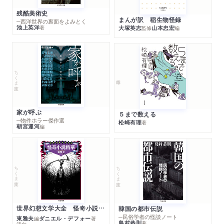
残酷美術史
まんが訳 稲生物怪録
─西洋世界の裏面をよみとく
池上英洋
著
大塚英志
山本忠宏
監修
編
ちくま文庫
家が呼ぶ
５まで数える
─物件ホラー傑作選
松崎有理
著
朝宮運河
編
ちくま文庫
ちくま文庫
世界幻想文学大全 怪奇小説精華
韓国の都市伝説
─民俗学者の怪談ノート
東雅夫
ダニエル・デフォー
編
著
島村恭則
著
ほか