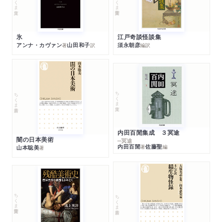
江戸奇談怪談集
氷
須永朝彦
アンナ・カヴァン
山田和子
編訳
著
訳
ちくま文庫
ちくま新書
内田百閒集成 ３冥途
闇の日本美術
─冥途
内田百閒
佐藤聖
著
編
山本聡美
著
ちくま学芸文庫
ちくま新書