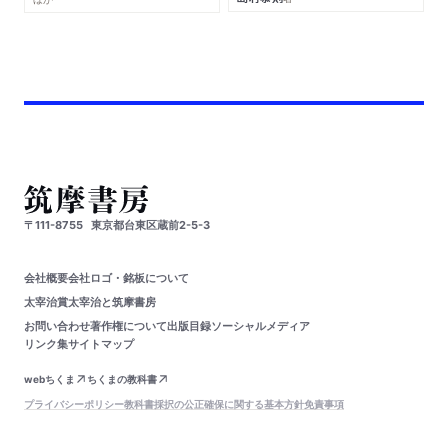
〒111-8755
東京都台東区蔵前2-5-3
会社概要
会社ロゴ・銘板について
太宰治賞
太宰治と筑摩書房
お問い合わせ
著作権について
出版目録
ソーシャルメディア
リンク集
サイトマップ
webちくま
ちくまの教科書
プライバシーポリシー
教科書採択の公正確保に関する基本方針
免責事項