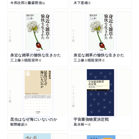
今和次郎
藤森照信
木下是雄
著
編
著
ちくま文庫
ちくま文庫
身近な雑草の愉快な生きかた
身近な雑草の愉快な生きかた
三上修
稲垣栄洋
三上修
稲垣栄洋
著
著
著
著
ちくまプリマー新書
ちくま新書
昆虫はなぜ海にいないのか
宇宙最強物質決定戦
朝野維起
高水裕一
著
著