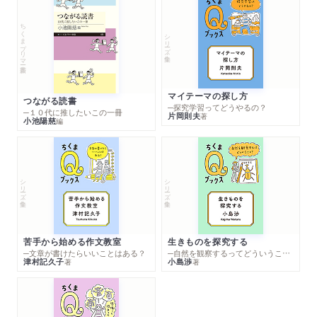
ちくまプリマー新書
シリーズ・全集
マイテーマの探し方
つながる読書
─探究学習ってどうやるの？
─１０代に推したいこの一冊
片岡則夫
著
小池陽慈
編
シリーズ・全集
シリーズ・全集
苦手から始める作文教室
生きものを探究する
─文章が書けたらいいことはある？
─自然を観察するってどういうこと？
津村記久子
小島渉
著
著