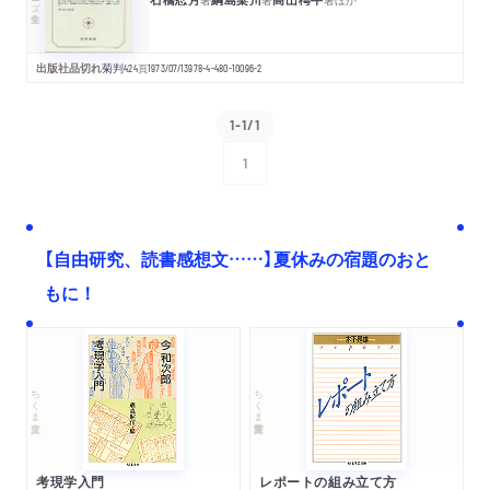
出版社品切れ
菊判
424
頁
1973/07/13
978-4-480-10096-2
1-1/1
1
次へ
【自由研究、読書感想文……】夏休みの宿題のおと
もに！
ちくま文庫
ちくま学芸文庫
考現学入門
レポートの組み立て方