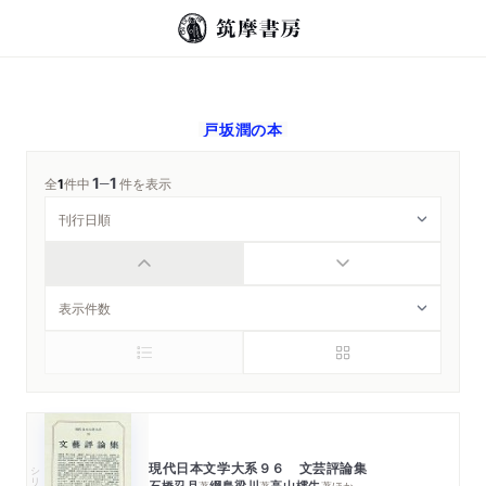
戸坂潤
の本
1
1
─
全
1
件中
件を表示
現代日本文学大系９６ 文芸評論集
シリーズ・全集
石橋忍月
綱島梁川
高山樗牛
著
著
著
ほか