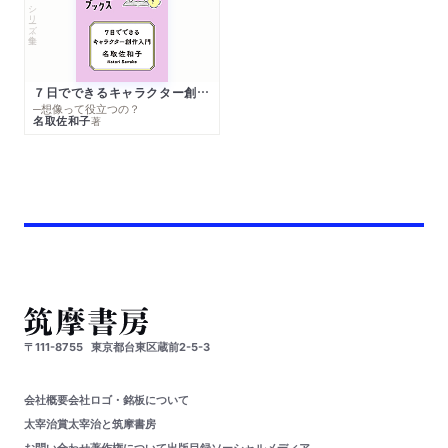
シリーズ・全集
７日でできるキャラクター創作入門
─想像って役立つの？
名取佐和子
著
〒111-8755
東京都台東区蔵前2-5-3
会社概要
会社ロゴ・銘板について
太宰治賞
太宰治と筑摩書房
お問い合わせ
著作権について
出版目録
ソーシャルメディア