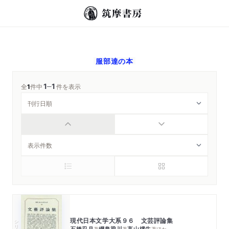
服部達
の本
1
1
─
全
1
件中
件を表示
現代日本文学大系９６ 文芸評論集
シリーズ・全集
石橋忍月
綱島梁川
高山樗牛
著
著
著
ほか