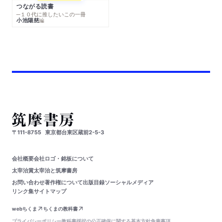
つながる読書
─１０代に推したいこの一冊
小池陽慈
編
〒111-8755
東京都台東区蔵前2-5-3
会社概要
会社ロゴ・銘板について
太宰治賞
太宰治と筑摩書房
お問い合わせ
著作権について
出版目録
ソーシャルメディア
リンク集
サイトマップ
webちくま
ちくまの教科書
プライバシーポリシー
教科書採択の公正確保に関する基本方針
免責事項