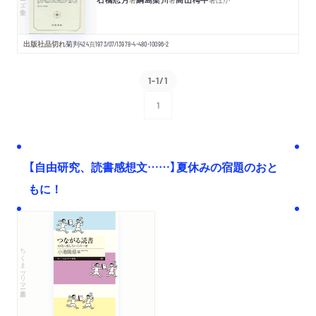
出版社品切れ
菊判
424
頁
1973/07/13
978-4-480-10096-2
1-1/1
1
次へ
【自由研究、読書感想文……】夏休みの宿題のおと
もに！
ちくまプリマー新書