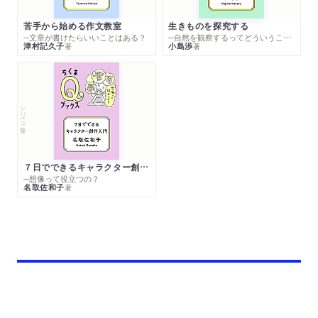
苦手から始める作文教室
生きものを探究する
─文章が書けたらいいことはある？
─自然を観察するってどういうこと？
津村記久子
小島渉
著
著
シリーズ・全集
７日でできるキャラクター創作入門
─想像って役立つの？
名取佐和子
著