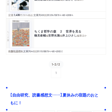
定価:
1,430
円
（10％税込）
文庫判
456
頁
2012/04/10
978-4-480-42868-4
ちくま哲学の森 ２ 世界を見る
ちくま文庫
鶴見俊輔
安野光雅
井上ひさし
編
編
編著
ほか
出版社品切れ
文庫判
440
頁
2011/10/06
978-4-480-42862-2
1-2/2
1
次へ
【自由研究、読書感想文……】夏休みの宿題のおと
もに！