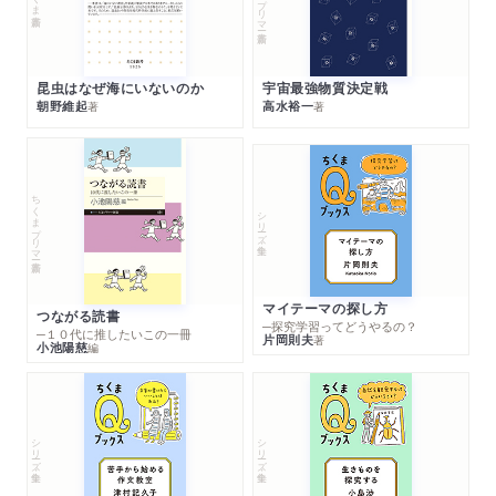
昆虫はなぜ海にいないのか
宇宙最強物質決定戦
朝野維起
高水裕一
著
著
ちくまプリマー新書
シリーズ・全集
マイテーマの探し方
つながる読書
─探究学習ってどうやるの？
─１０代に推したいこの一冊
片岡則夫
著
小池陽慈
編
シリーズ・全集
シリーズ・全集