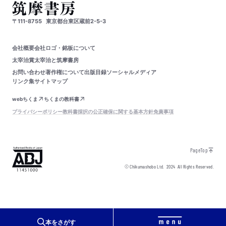
〒111-8755
東京都台東区蔵前2-5-3
会社概要
会社ロゴ・銘板について
太宰治賞
太宰治と筑摩書房
お問い合わせ
著作権について
出版目録
ソーシャルメディア
リンク集
サイトマップ
webちくま
ちくまの教科書
プライバシーポリシー
教科書採択の公正確保に関する基本方針
免責事項
PageTop
© Chikumashobo Ltd.
2024
All Rights Reserved.
本をさがす