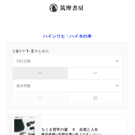
ハインリヒ・ハイネ
の本
1
2
─
全
2
件中
件を表示
ちくま哲学の森 ８ 自然と人生
ちくま文庫
鶴見俊輔
安野光雅
井上ひさし
編
編
編
ほか