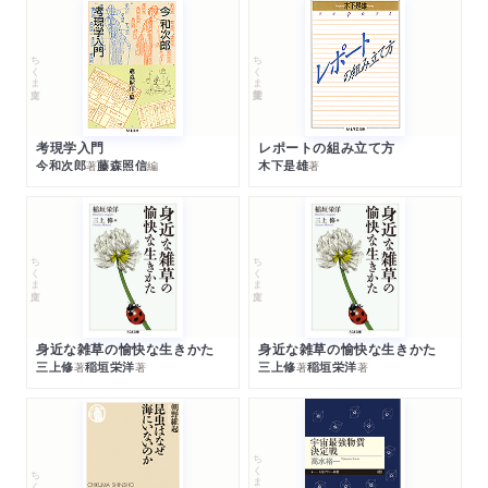
ちくま文庫
ちくま学芸文庫
考現学入門
レポートの組み立て方
今和次郎
藤森照信
木下是雄
著
編
著
ちくま文庫
ちくま文庫
身近な雑草の愉快な生きかた
身近な雑草の愉快な生きかた
三上修
稲垣栄洋
三上修
稲垣栄洋
著
著
著
著
ちくまプリマー新書
ちくま新書