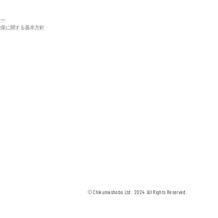
シー
確保に関する基本方針
© Chikumashobo Ltd.
2024
All Rights Reserved.