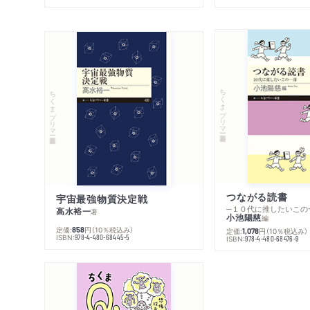
ちくまプリマー新書
ちくまプリマー新書
つながる読書
宇宙最強物質決定戦
─１０代に推したいこの
高水裕一
著
小池陽慈
編
定価:
円
（10％税込み）
858
定価:
円
（10％税込み）
1,078
ISBN:
978-4-480-68445-5
ISBN:
978-4-480-68476-9