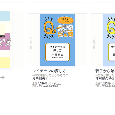
シリーズ・全集
シリーズ・全集
マイテーマの探し方
苦手から始
─探究学習ってどうやるの？
─文章が書けた
一冊
片岡則夫
津村記久子
著
著
定価:
円
（10％税込み）
定価:
円
（1
1,320
1,210
ISBN:
ISBN:
978-4-480-25117-6
978-4-480-2