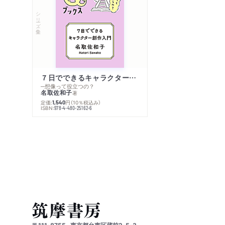
シリーズ・全集
７日でできるキャラクター創作入門
─想像って役立つの？
名取佐和子
著
定価:
円
（10％税込み）
1,540
ISBN:
978-4-480-25162-6