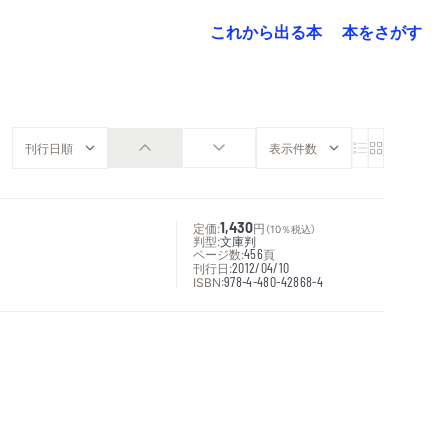
これから出る本
本をさがす
定価:
1,430
円
（10％税込）
判型:
文庫判
ページ数:
456
頁
刊行日:
2012/04/10
ISBN:
978-4-480-42868-4
次へ