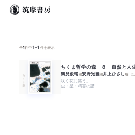
1
1
─
全
1
件中
件を表示
ちくま哲学の森 ８ 自然と人
鶴見俊輔
安野光雅
井上ひさし
編
編
編
ほ
ちくま文庫
咲く花に笑う。

虫・星・精霊の譜