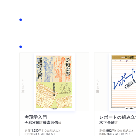
ちくま文庫
ちくま学芸文庫
考現学入門
レポートの組み立
今和次郎
藤森照信
木下是雄
著
編
著
定価:
円
（10％税込み）
定価:
円
（10％税込み）
1,210
902
ISBN:
ISBN:
978-4-480-02115-1
978-4-480-08121-6