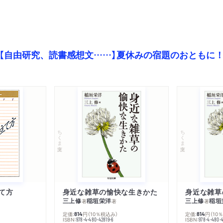
【自由研究、読書感想文……】夏休みの宿題のおともに
ちくま文庫
ちくま文庫
て方
身近な雑草の愉快な生きかた
身近な雑草
三上修
稲垣栄洋
三上修
稲垣
著
著
著
定価:
円
（10％税込み）
定価:
円
（10
814
814
ISBN:
ISBN:
978-4-480-42819-6
978-4-480-