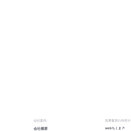
会社案内
筑摩書房の外部サ
webちくま
会社概要