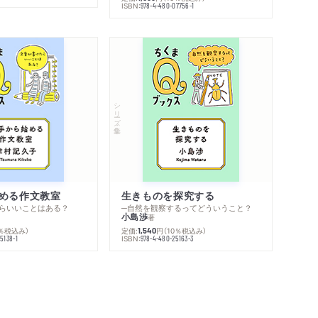
ISBN:
978-4-480-07756-1
シリーズ・全集
める作文教室
生きものを探究する
らいいことはある？
─自然を観察するってどういうこと？
小島渉
著
0％税込み）
定価:
円
（10％税込み）
1,540
ISBN:
5138-1
978-4-480-25163-3