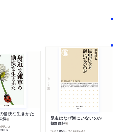
！
ちくま新書
の愉快な生きかた
昆虫はなぜ海にいないのか
栄洋
著
朝野維起
著
％税込み）
42819-6
定価:
円
（10％税込み）
1,056