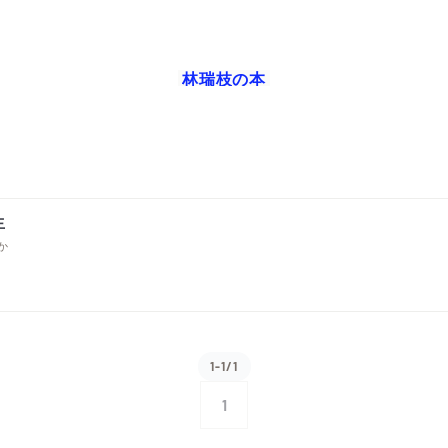
林瑞枝
の本
生
か
1-1/1
1