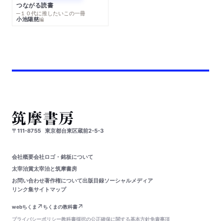
つながる読書
─１０代に推したいこの一冊
小池陽慈
編
〒111-8755
東京都台東区蔵前2-5-3
会社概要
会社ロゴ・銘板について
太宰治賞
太宰治と筑摩書房
お問い合わせ
著作権について
出版目録
ソーシャルメディア
リンク集
サイトマップ
webちくま
ちくまの教科書
プライバシーポリシー
教科書採択の公正確保に関する基本方針
免責事項