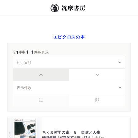
エピクロス
の本
1
1
─
全
1
件中
件を表示
ちくま哲学の森 ８ 自然と人生
ちくま文庫
鶴見俊輔
安野光雅
井上ひさし
編
編
編
ほか