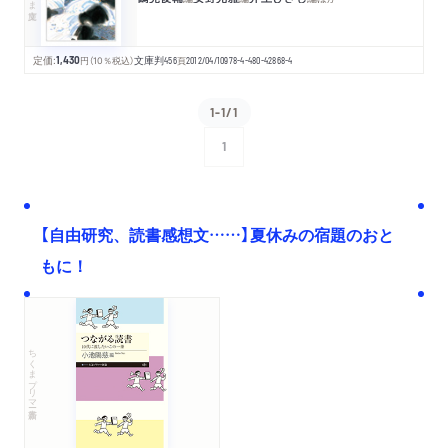
定価:
1,430
円
（10％税込）
文庫判
456
頁
2012/04/10
978-4-480-42868-4
1-1/1
1
次へ
【自由研究、読書感想文……】夏休みの宿題のおと
もに！
ちくまプリマー新書