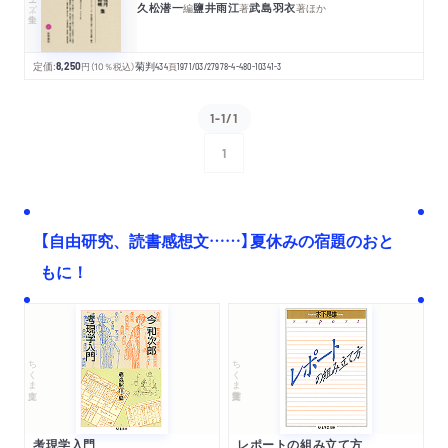
久松潜一
鹽井雨江
武島羽衣
編
著
著
ほか
定価:
8,250
円
（10％税込）
菊判
434
頁
1971/03/27
978-4-480-10341-3
1-1/1
1
次へ
【自由研究、読書感想文……】夏休みの宿題のおと
もに！
ちくま文庫
ちくま学芸文庫
考現学入門
レポートの組み立て方