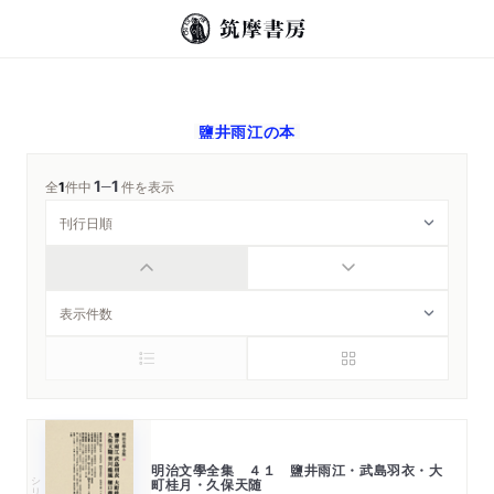
鹽井雨江
の本
1
1
─
全
1
件中
件を表示
明治文學全集 ４１ 鹽井雨江・武島羽衣・大
シリーズ・全集
町桂月・久保天随