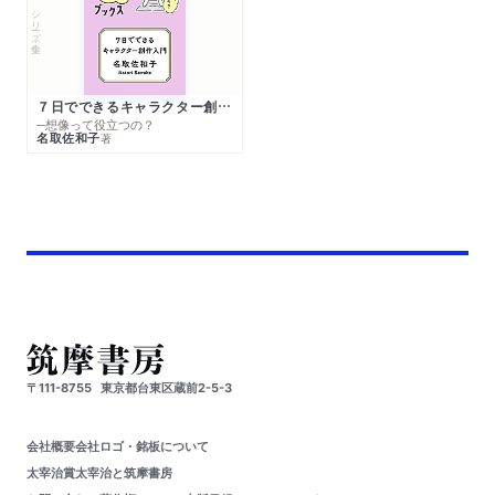
シリーズ・全集
７日でできるキャラクター創作入門
─想像って役立つの？
名取佐和子
著
〒111-8755
東京都台東区蔵前2-5-3
会社概要
会社ロゴ・銘板について
太宰治賞
太宰治と筑摩書房