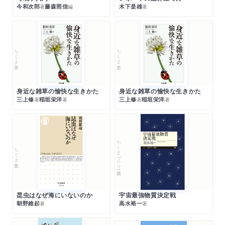
今和次郎
藤森照信
木下是雄
著
編
著
ちくま文庫
ちくま文庫
身近な雑草の愉快な生きかた
身近な雑草の愉快な生きかた
三上修
稲垣栄洋
三上修
稲垣栄洋
著
著
著
著
ちくまプリマー新書
ちくま新書
昆虫はなぜ海にいないのか
宇宙最強物質決定戦
朝野維起
高水裕一
著
著