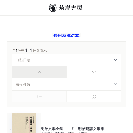
長田秋濤
の本
1
1
─
全
1
件中
件を表示
明治文學全集 ７ 明治翻譯文學集
シリーズ・全集