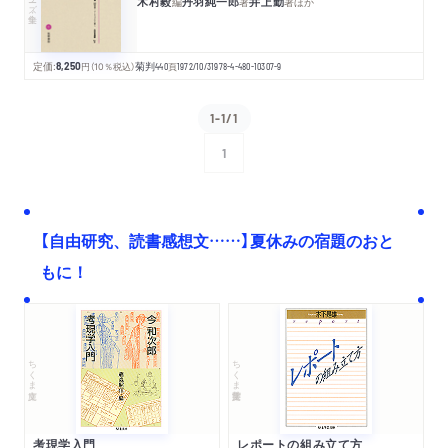
木村毅
丹羽純一郎
井上勤
編
著
著
ほか
定価:
8,250
円
（10％税込）
菊判
440
頁
1972/10/31
978-4-480-10307-9
1-1/1
1
次へ
【自由研究、読書感想文……】夏休みの宿題のおと
もに！
ちくま文庫
ちくま学芸文庫
考現学入門
レポートの組み立て方