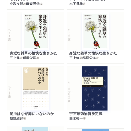
今和次郎
藤森照信
木下是雄
著
編
著
ちくま文庫
ちくま文庫
身近な雑草の愉快な生きかた
身近な雑草の愉快な生きかた
三上修
稲垣栄洋
三上修
稲垣栄洋
著
著
著
著
ちくまプリマー新書
ちくま新書
昆虫はなぜ海にいないのか
宇宙最強物質決定戦
朝野維起
高水裕一
著
著