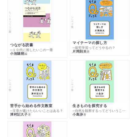
ちくまプリマー新書
シリーズ・全集
マイテーマの探し方
つながる読書
─探究学習ってどうやるの？
─１０代に推したいこの一冊
片岡則夫
著
小池陽慈
編
シリーズ・全集
シリーズ・全集
苦手から始める作文教室
生きものを探究する
─文章が書けたらいいことはある？
─自然を観察するってどういうこと？
津村記久子
小島渉
著
著