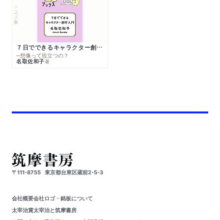
シリーズ・全集
７日でできるキャラクター創作入門
─想像って役立つの？
名取佐和子
著
〒111-8755
東京都台東区蔵前2-5-3
会社概要
会社ロゴ・銘板について
太宰治賞
太宰治と筑摩書房