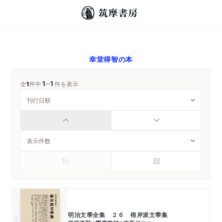
幸堂得智
の本
1
1
─
全
1
件中
件を表示
明治文學全集 ２６ 根岸派文學集
シリーズ・全集