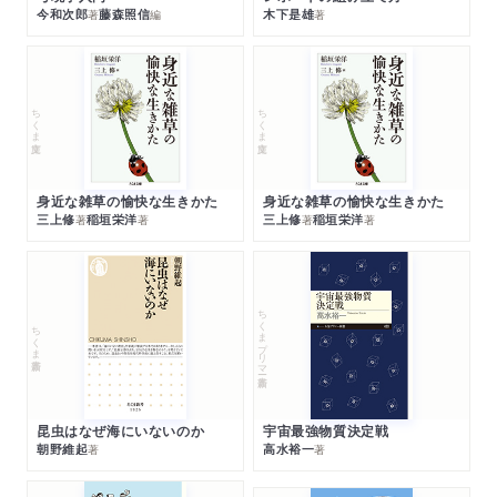
今和次郎
藤森照信
木下是雄
著
編
著
ちくま文庫
ちくま文庫
身近な雑草の愉快な生きかた
身近な雑草の愉快な生きかた
三上修
稲垣栄洋
三上修
稲垣栄洋
著
著
著
著
ちくまプリマー新書
ちくま新書
昆虫はなぜ海にいないのか
宇宙最強物質決定戦
朝野維起
高水裕一
著
著