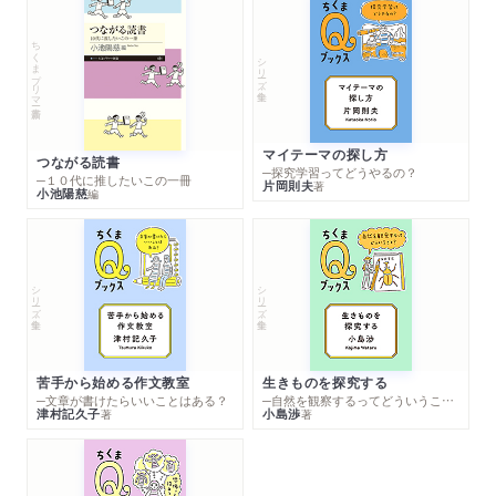
ちくまプリマー新書
シリーズ・全集
マイテーマの探し方
つながる読書
─探究学習ってどうやるの？
─１０代に推したいこの一冊
片岡則夫
著
小池陽慈
編
シリーズ・全集
シリーズ・全集
苦手から始める作文教室
生きものを探究する
─文章が書けたらいいことはある？
─自然を観察するってどういうこと？
津村記久子
小島渉
著
著