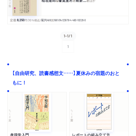
稲垣達郎
饗庭篁村
南新二
編
著
著
ほか
定価:
8,250
円
（10％税込）
菊判
488
頁
1981/04/23
978-4-480-10326-0
1-1/1
1
次へ
【自由研究、読書感想文……】夏休みの宿題のおと
もに！
ちくま文庫
ちくま学芸文庫
考現学入門
レポートの組み立て方