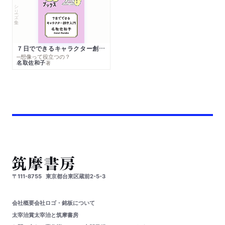
シリーズ・全集
７日でできるキャラクター創作入門
─想像って役立つの？
名取佐和子
著
〒111-8755
東京都台東区蔵前2-5-3
会社概要
会社ロゴ・銘板について
太宰治賞
太宰治と筑摩書房