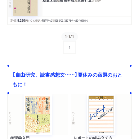
秋庭太郎
依田学海
尾崎紅葉
編
著
著
ほか
定価:
8,250
円
（10％税込）
菊判
440
頁
1969/03/28
978-4-480-10386-4
1-1/1
1
次へ
【自由研究、読書感想文……】夏休みの宿題のおと
もに！
ちくま文庫
ちくま学芸文庫
考現学入門
レポートの組み立て方