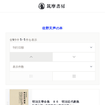
佐野天声
の本
1
1
─
全
1
件中
件を表示
明治文學全集 ８６ 明治近代劇集
シリーズ・全集