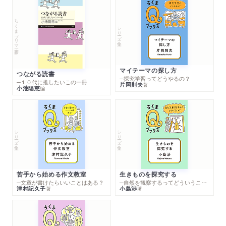
ちくまプリマー新書
シリーズ・全集
マイテーマの探し方
つながる読書
─探究学習ってどうやるの？
─１０代に推したいこの一冊
片岡則夫
著
小池陽慈
編
シリーズ・全集
シリーズ・全集
苦手から始める作文教室
生きものを探究する
─文章が書けたらいいことはある？
─自然を観察するってどういうこと？
津村記久子
小島渉
著
著