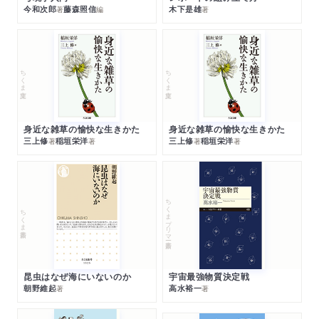
今和次郎
藤森照信
木下是雄
著
編
著
ちくま文庫
ちくま文庫
身近な雑草の愉快な生きかた
身近な雑草の愉快な生きかた
三上修
稲垣栄洋
三上修
稲垣栄洋
著
著
著
著
ちくまプリマー新書
ちくま新書
昆虫はなぜ海にいないのか
宇宙最強物質決定戦
朝野維起
高水裕一
著
著