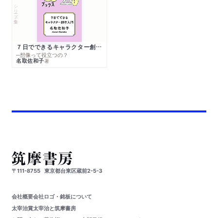
シリーズ・全集
７日でできるキャラクター創作入門
─想像って役立つの？
名取佐和子
著
〒111-8755
東京都台東区蔵前2-5-3
会社概要
会社ロゴ・銘板について
太宰治賞
太宰治と筑摩書房