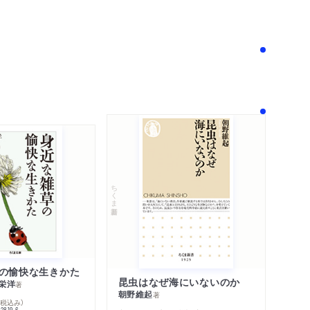
！
ちくま新書
の愉快な生きかた
昆虫はなぜ海にいないのか
栄洋
著
朝野維起
著
％税込み）
42819-6