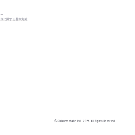
シー
確保に関する基本方針
© Chikumashobo Ltd.
2024
All Rights Reserved.