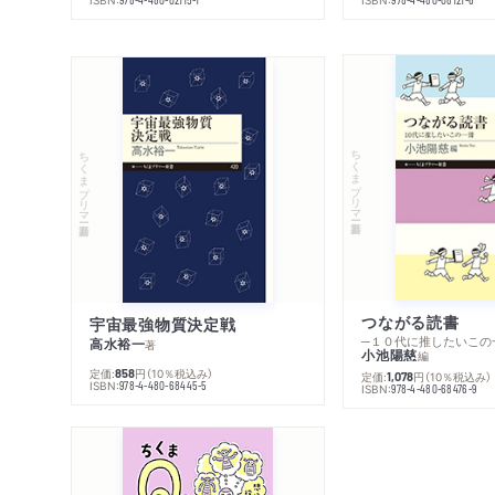
ちくまプリマー新書
ちくまプリマー新書
つながる読書
宇宙最強物質決定戦
─１０代に推したいこの
高水裕一
著
小池陽慈
編
定価:
円
（10％税込み）
858
定価:
円
（10％税込み）
1,078
ISBN:
978-4-480-68445-5
ISBN:
978-4-480-68476-9