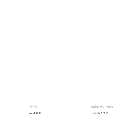
会社案内
筑摩書房の外部サ
webちくま
会社概要