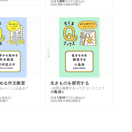
定価:
円
（10％税込み）
1,056
ISBN:
978-4-480-07756-1
シリーズ・全集
める作文教室
生きものを探究する
らいいことはある？
─自然を観察するってどういうこと？
小島渉
著
0％税込み）
定価:
円
（10％税込み）
1,540
ISBN:
5138-1
978-4-480-25163-3