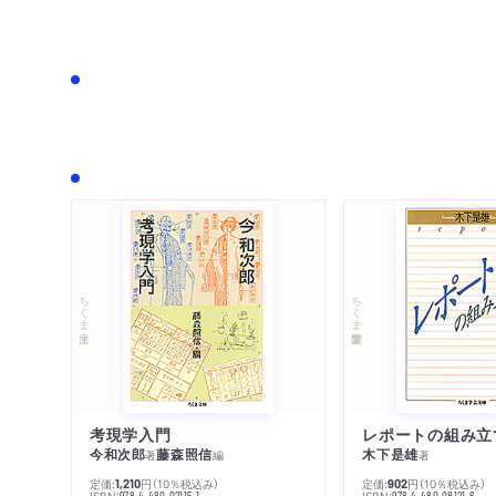
ちくま文庫
ちくま学芸文庫
考現学入門
レポートの組み立
今和次郎
藤森照信
木下是雄
著
編
著
定価:
円
（10％税込み）
定価:
円
（10％税込み）
1,210
902
ISBN:
ISBN:
978-4-480-02115-1
978-4-480-08121-6