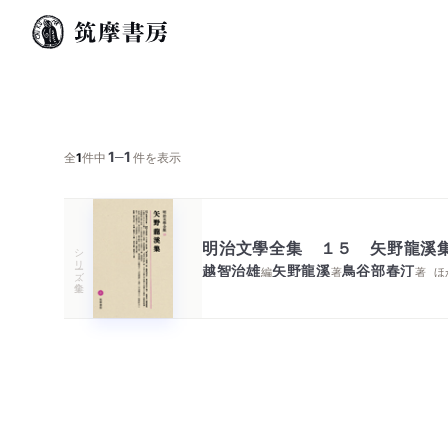
1
1
─
全
1
件中
件を表示
明治文學全集 １５ 矢野龍溪
シリーズ・全集
越智治雄
矢野龍溪
鳥谷部春汀
編
著
著
ほ