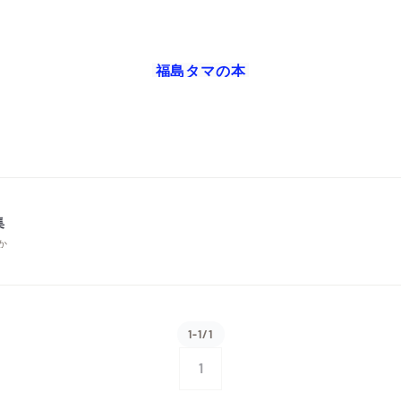
福島タマ
の本
集
か
1-1/1
1