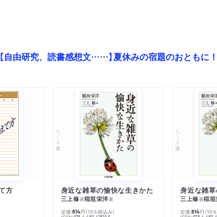
【自由研究、読書感想文……】夏休みの宿題のおともに
ちくま文庫
ちくま文庫
て方
身近な雑草の愉快な生きかた
身近な雑草
三上修
稲垣栄洋
三上修
稲垣
著
著
著
定価:
円
（10％税込み）
定価:
円
（10
814
814
ISBN:
ISBN:
978-4-480-42819-6
978-4-480-