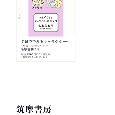
シリーズ・全集
７日でできるキャラクター創作入門
─想像って役立つの？
名取佐和子
著
定価:
円
（10％税込み）
1,540
ISBN:
978-4-480-25162-6