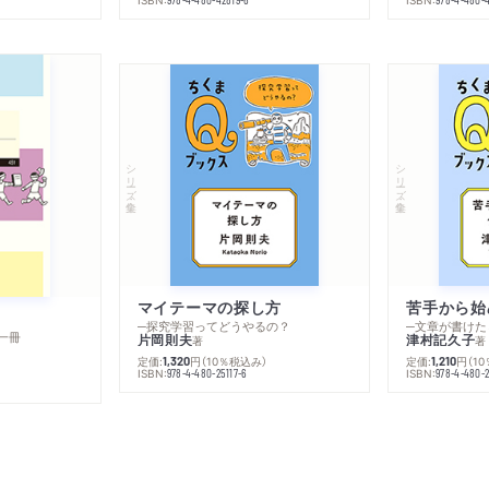
シリーズ・全集
シリーズ・全集
マイテーマの探し方
苦手から始
─探究学習ってどうやるの？
─文章が書けた
一冊
片岡則夫
津村記久子
著
著
定価:
円
（10％税込み）
定価:
円
（1
1,320
1,210
ISBN:
ISBN:
978-4-480-25117-6
978-4-480-2