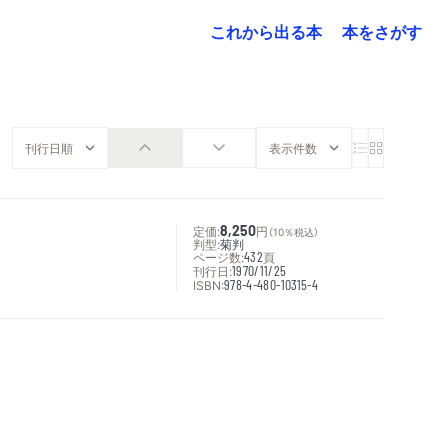
これから出る本
本をさがす
定価:
8,250
円
（10％税込）
判型:
菊判
ページ数:
432
頁
刊行日:
1970/11/25
ISBN:
978-4-480-10315-4
次へ