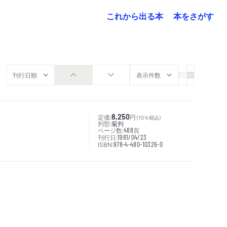
これから出る本
本をさがす
定価:
8,250
円
（10％税込）
判型:
菊判
ページ数:
488
頁
刊行日:
1981/04/23
ISBN:
978-4-480-10326-0
次へ