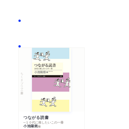
ちくまプリマー新書
つながる読書
─１０代に推したいこの一冊
小池陽慈
編