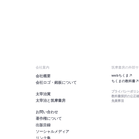
会社案内
筑摩書房の外部サ
webちくま
会社概要
ちくまの教科書
会社ロゴ・銘板について
プライバシーポリ
太宰治賞
教科書採択の公正
太宰治と筑摩書房
免責事項
お問い合わせ
著作権について
出版目録
ソーシャルメディア
リンク集