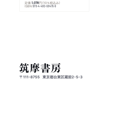
定価:
円
（10％税込み）
1,078
ISBN:
978-4-480-68476-9
〒111-8755
東京都台東区蔵前2-5-3