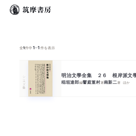
1
1
─
全
1
件中
件を表示
明治文學全集 ２６ 根岸派文
シリーズ・全集
稲垣達郎
饗庭篁村
南新二
編
著
著
ほか