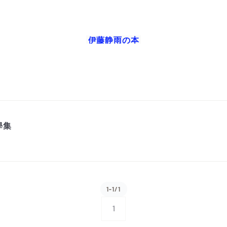
伊藤静雨
の本
學集
1-1/1
1