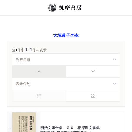
大塚豊子
の本
1
1
─
全
1
件中
件を表示
明治文學全集 ２６ 根岸派文學集
シリーズ・全集