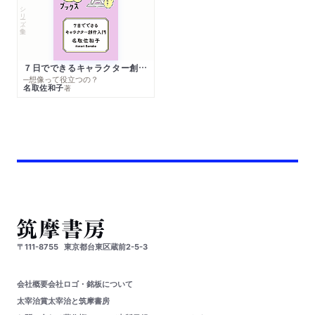
シリーズ・全集
７日でできるキャラクター創作入門
─想像って役立つの？
名取佐和子
著
〒111-8755
東京都台東区蔵前2-5-3
会社概要
会社ロゴ・銘板について
太宰治賞
太宰治と筑摩書房