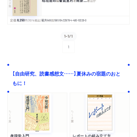
稲垣達郎
饗庭篁村
南新二
編
著
著
ほか
定価:
8,250
円
（10％税込）
菊判
488
頁
1981/04/23
978-4-480-10326-0
1-1/1
1
次へ
【自由研究、読書感想文……】夏休みの宿題のおと
もに！
ちくま文庫
ちくま学芸文庫
考現学入門
レポートの組み立て方