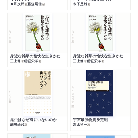
今和次郎
藤森照信
木下是雄
著
編
著
ちくま文庫
ちくま文庫
身近な雑草の愉快な生きかた
身近な雑草の愉快な生きかた
三上修
稲垣栄洋
三上修
稲垣栄洋
著
著
著
著
ちくまプリマー新書
ちくま新書
昆虫はなぜ海にいないのか
宇宙最強物質決定戦
朝野維起
高水裕一
著
著