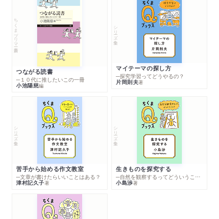
ちくまプリマー新書
シリーズ・全集
マイテーマの探し方
つながる読書
─探究学習ってどうやるの？
─１０代に推したいこの一冊
片岡則夫
著
小池陽慈
編
シリーズ・全集
シリーズ・全集
苦手から始める作文教室
生きものを探究する
─文章が書けたらいいことはある？
─自然を観察するってどういうこと？
津村記久子
小島渉
著
著