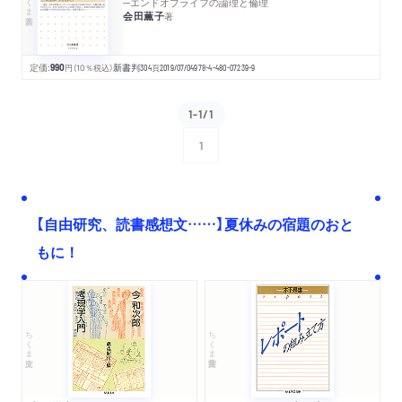
─エンドオブライフの論理と倫理
会田薫子
著
定価:
990
円
（10％税込）
新書判
304
頁
2019/07/04
978-4-480-07239-9
1-1/1
1
次へ
【自由研究、読書感想文……】夏休みの宿題のおと
もに！
ちくま文庫
ちくま学芸文庫