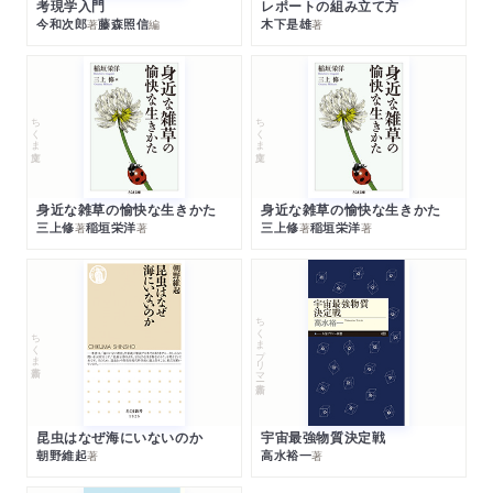
考現学入門
レポートの組み立て方
今和次郎
藤森照信
木下是雄
著
編
著
ちくま文庫
ちくま文庫
身近な雑草の愉快な生きかた
身近な雑草の愉快な生きかた
三上修
稲垣栄洋
三上修
稲垣栄洋
著
著
著
著
ちくまプリマー新書
ちくま新書
昆虫はなぜ海にいないのか
宇宙最強物質決定戦
朝野維起
高水裕一
著
著