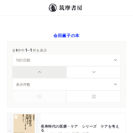
会田薫子
の本
1
1
─
全
1
件中
件を表示
長寿時代の医療・ケア シリーズ ケアを考え
る
ちくま新書