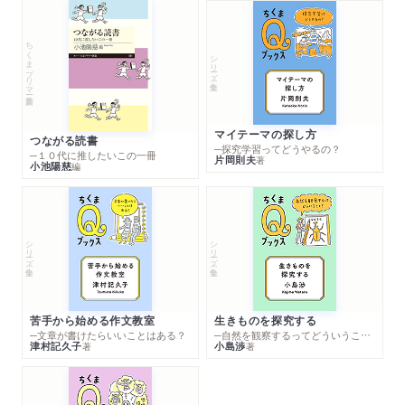
ちくまプリマー新書
シリーズ・全集
マイテーマの探し方
つながる読書
─探究学習ってどうやるの？
─１０代に推したいこの一冊
片岡則夫
著
小池陽慈
編
シリーズ・全集
シリーズ・全集
苦手から始める作文教室
生きものを探究する
─文章が書けたらいいことはある？
─自然を観察するってどういうこと？
津村記久子
小島渉
著
著