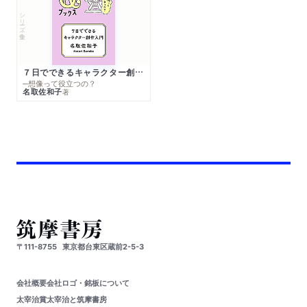
シリーズ・全集
７日でできるキャラクター創作入門
─想像って役立つの？
名取佐和子
著
〒111-8755
東京都台東区蔵前2-5-3
会社概要
会社ロゴ・銘板について
太宰治賞
太宰治と筑摩書房