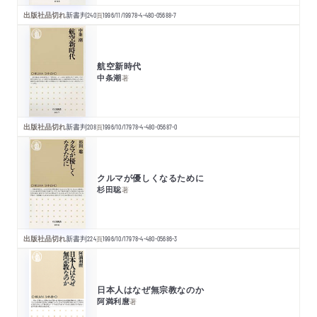
出版社品切れ
新書判
240
頁
1996/11/19
978-4-480-05688-7
航空新時代
中条潮
著
出版社品切れ
新書判
208
頁
1996/10/17
978-4-480-05687-0
クルマが優しくなるために
杉田聡
著
出版社品切れ
新書判
224
頁
1996/10/17
978-4-480-05686-3
日本人はなぜ無宗教なのか
阿満利麿
著