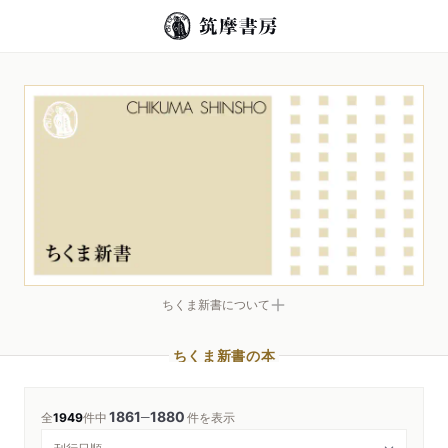
ちくま新書について
ちくま新書の本
1861
1880
─
全
1949
件中
件を表示