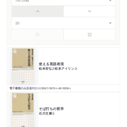
使える英語表現
松本安弘
松本アイリン
著
著
電子書籍のみ
新書判
224
頁
1996/11/19
978-4-480-05689-4
そば打ちの哲学
石川文康
著