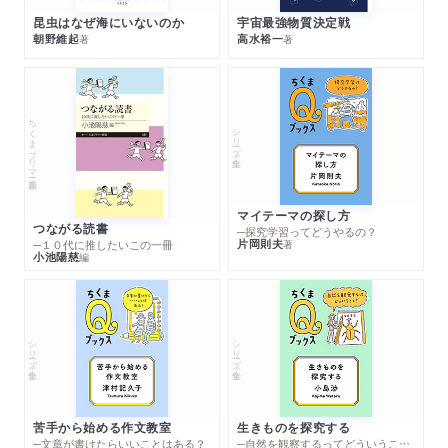
昆虫はなぜ海にいないのか
宇宙最強物質決定戦
朝野維起
高水裕一
著
著
ちくまプリマー新書
シリーズ・全集
マイテーマの探し方
つながる読書
─探究学習ってどうやるの？
片岡則夫
著
─１０代に推したいこの一冊
小池陽慈
編
シリーズ・全集
シリーズ・全集
苦手から始める作文教室
生きものを探究する
─文章が書けたらいいことはある？
─自然を観察するってどういうこと？