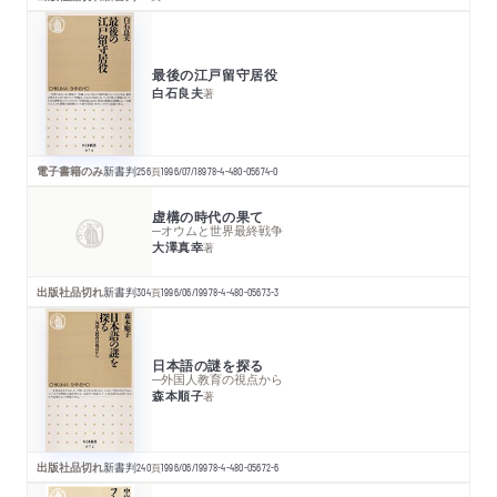
最後の江戸留守居役
白石良夫
著
電子書籍のみ
新書判
256
頁
1996/07/18
978-4-480-05674-0
虚構の時代の果て
─オウムと世界最終戦争
大澤真幸
著
出版社品切れ
新書判
304
頁
1996/06/19
978-4-480-05673-3
日本語の謎を探る
─外国人教育の視点から
森本順子
著
出版社品切れ
新書判
240
頁
1996/06/19
978-4-480-05672-6