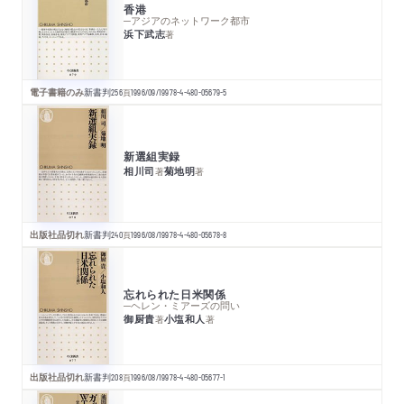
香港
─アジアのネットワーク都市
浜下武志
著
電子書籍のみ
新書判
256
頁
1996/09/19
978-4-480-05679-5
新選組実録
相川司
菊地明
著
著
出版社品切れ
新書判
240
頁
1996/08/19
978-4-480-05678-8
忘れられた日米関係
─ヘレン・ミアーズの問い
御厨貴
小塩和人
著
著
出版社品切れ
新書判
208
頁
1996/08/19
978-4-480-05677-1