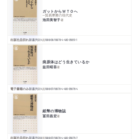
ガットからＷＴＯへ
─貿易摩擦の現代史
池田美智子
著
出版社品切れ
新書判
224
頁
1996/08/19
978-4-480-05651-1
病原体はどう生きているか
益田昭吾
著
電子書籍のみ
新書判
224
頁
1996/07/18
978-4-480-05676-4
紙幣の博物誌
冨田昌宏
著
出版社品切れ
新書判
208
頁
1996/07/18
978-4-480-05675-7