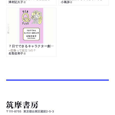
津村記久子
小島渉
著
著
シリーズ・全集
７日でできるキャラクター創作入門
─想像って役立つの？
名取佐和子
著
〒111-8755
東京都台東区蔵前2-5-3