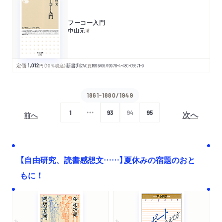
フーコー入門
中山元
著
定価:
1,012
円
（10％税込）
新書判
240
頁
1996/06/19
978-4-480-05671-9
1861-1880/1949
次へ
1
93
94
95
前へ
【自由研究、読書感想文……】夏休みの宿題のおと
もに！