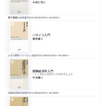
今村仁司
著
電子書籍のみ
新書判
240
頁
1996/09/19
978-4-480-05682-5
バタイユ入門
酒井健
著
定価:
1,012
円
（10％税込）
新書判
256
頁
1996/09/19
978-4-480-05681-8
国際経済学入門
─２１世紀の貿易と日本経済をよむ
中北徹
著
出版社品切れ
新書判
224
頁
1996/09/19
978-4-480-05680-1