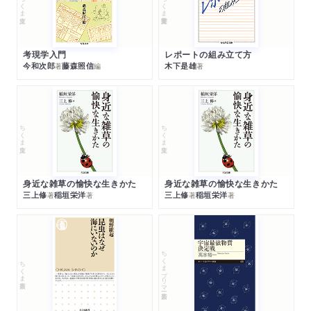
ちくま文庫
ちくま学芸文庫
考現学入門
レポートの組み立て方
今和次郎
藤森照信
木下是雄
著
編
著
ちくま文庫
ちくま文庫
身近な雑草の愉快な生きかた
身近な雑草の愉快な生きかた
三上修
稲垣栄洋
三上修
稲垣栄洋
著
著
著
著
ちくまプリマー新書
ちくま新書