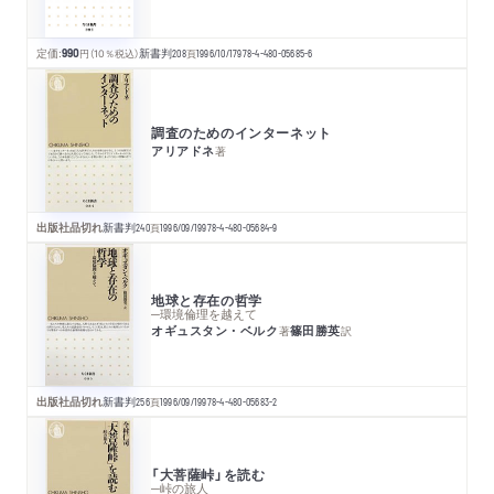
定価:
990
円
（10％税込）
新書判
208
頁
1996/10/17
978-4-480-05685-6
調査のためのインターネット
アリアドネ
著
出版社品切れ
新書判
240
頁
1996/09/19
978-4-480-05684-9
地球と存在の哲学
─環境倫理を越えて
オギュスタン・ベルク
篠田勝英
著
訳
出版社品切れ
新書判
256
頁
1996/09/19
978-4-480-05683-2
「大菩薩峠」を読む
─峠の旅人