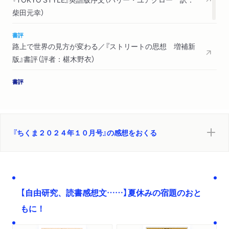
柴田元幸）
書評
路上で世界の見方が変わる／『ストリートの思想 増補新
版』書評（評者：椹木野衣）
書評
ファッションを芸術として研究する可能性を切り拓く／
『東大ファッション論集中講義』書評（評者：吉田寛）
試し読み
『ちくま２０２４年１０月号』の感想をおくる
書き下ろし短編「かぁいいきみのままで」（市街地ギャオ）
試し読み
〈重箱のすみから 29〉「あれやこれや②」（金井美恵子）
【自由研究、読書感想文……】夏休みの宿題のおと
試し読み
もに！
〈世の中ラボ 173〉「「虎に翼」が稀有な「攻めの朝ドラ」に
なった理由」（斎藤美奈子）