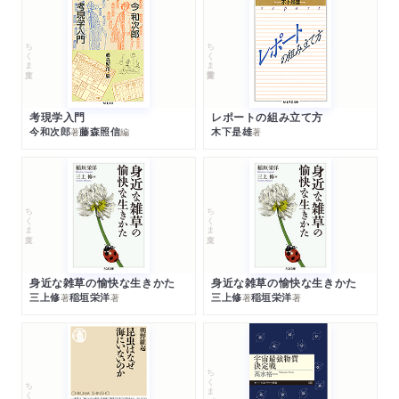
ちくま文庫
ちくま学芸文庫
考現学入門
レポートの組み立て方
今和次郎
藤森照信
木下是雄
著
編
著
ちくま文庫
ちくま文庫
身近な雑草の愉快な生きかた
身近な雑草の愉快な生きかた
三上修
稲垣栄洋
三上修
稲垣栄洋
著
著
著
著
ちくまプリマー新書
ちくま新書