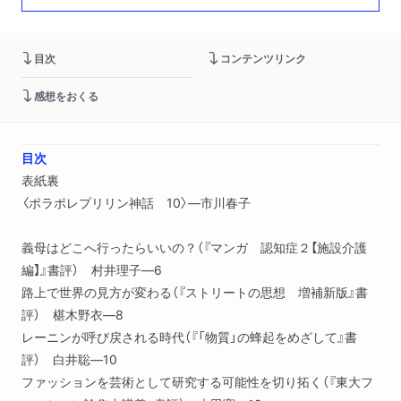
目次
コンテンツリンク
感想をおくる
目次
表紙裏
〈ポラポレプリリン神話 10〉―市川春子
義母はどこへ行ったらいいの？（『マンガ 認知症２【施設介護
編】』書評） 村井理子―6
路上で世界の見方が変わる（『ストリートの思想 増補新版』書
評） 椹木野衣―8
レーニンが呼び戻される時代（『「物質」の蜂起をめざして』書
評） 白井聡―10
ファッションを芸術として研究する可能性を切り拓く（『東大フ