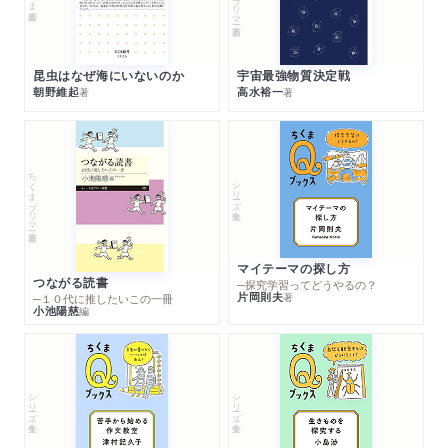
昆虫はなぜ海にいないのか
宇宙最強物質決定戦
朝野維起
高水裕一
著
著
ちくまプリマー新書
シリーズ・全集
マイテーマの探し方
つながる読書
─探究学習ってどうやるの？
片岡則夫
著
─１０代に推したいこの一冊
小池陽慈
編
シリーズ・全集
シリーズ・全集