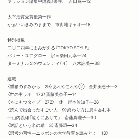
ァッション論集中講義』書評） 吉田寛―12
太宰治賞受賞後第一作
かぁいいきみのままで 市街地ギャオ―18
特別掲載
二〇二四年によみがえる『TOKYO STYLE』
バリー・ユアグロー 訳＝柴田元幸―24
ターミナル２のウェンディ（４） 八木詠美―38
連載
〈重箱のすみから 29〉あれやこれや② 金井美恵子―2
〈世の中ラボ 173〉斎藤美奈子―14
〈ネにもつタイプ 272〉一休 岸本佐知子―28
〈読んで出会ったすごい人 9〉終わり方に息を呑む本
―山内義雄『遠くにありて』 斎藤真理子―30
〈対話という名の猫 3〉斎藤環―34
〈思考の習性―ニッポンの大学教育を読みとく 18〉