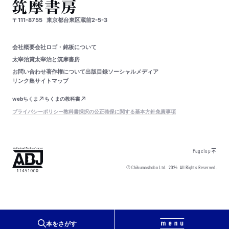
〒111-8755
東京都台東区蔵前2-5-3
会社概要
会社ロゴ・銘板について
太宰治賞
太宰治と筑摩書房
お問い合わせ
著作権について
出版目録
ソーシャルメディア
リンク集
サイトマップ
webちくま
ちくまの教科書
プライバシーポリシー
教科書採択の公正確保に関する基本方針
免責事項
PageTop
© Chikumashobo Ltd.
2024
All Rights Reserved.
本をさがす