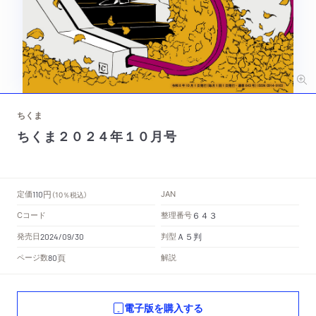
ちくま
ちくま２０２４年１０月号
円
定価
JAN
110
（10％税込）
Cコード
整理番号
６４３
Ａ５判
発売日
判型
2024/09/30
頁
ページ数
解説
80
電子版を購入する