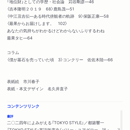
「地位財」としての学歴・社会論 苅谷剛彦―46
〈吉本隆明２０１９ 68〉鹿島茂―51
〈中江丑吉伝―ある時代傍観者の軌跡 9〉保阪正康―58
〈最果からお届けします。 102〉
あなたの気持ちがわかるけどわからないふりするわね
最果タヒ―64
コラム
〈僕が墓石を売っていた頃 3〉コンクリー 佐佐木陸―66
表紙絵 市川春子
表紙・本文デザイン 名久井直子
コンテンツリンク
書評
二〇二四年によみがえる『TOKYO STYLE』／都築響一
『TOKYO STYLE』英語版序文（バリー・ユアグロー 訳：