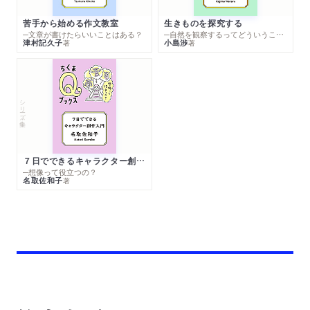
苦手から始める作文教室
生きものを探究する
─文章が書けたらいいことはある？
─自然を観察するってどういうこと？
津村記久子
小島渉
著
著
シリーズ・全集
７日でできるキャラクター創作入門
─想像って役立つの？
名取佐和子
著