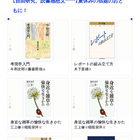
【自由研究、読書感想文……】夏休みの宿題のおと
もに！
ちくま文庫
ちくま学芸文庫
考現学入門
レポートの組み立て方
今和次郎
藤森照信
木下是雄
著
編
著
ちくま文庫
ちくま文庫
身近な雑草の愉快な生きかた
身近な雑草の愉快な生きかた
三上修
稲垣栄洋
三上修
稲垣栄洋
著
著
著
著