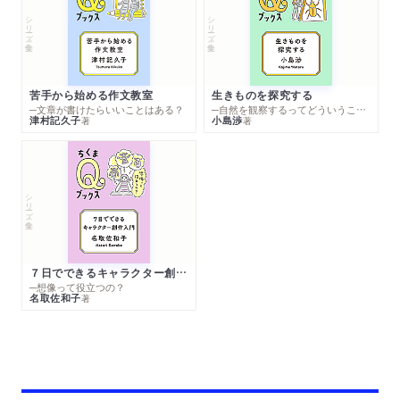
シリーズ・全集
シリーズ・全集
苦手から始める作文教室
生きものを探究する
─文章が書けたらいいことはある？
─自然を観察するってどういうこと？
津村記久子
小島渉
著
著
シリーズ・全集
７日でできるキャラクター創作入門
─想像って役立つの？
名取佐和子
著