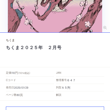
ちくま
ちくま２０２５年 ２月号
円
定価
JAN
110
（10％税込）
Cコード
整理番号
６４７
Ａ５判
発売日
判型
2025/01/29
頁
ページ数
解説
80