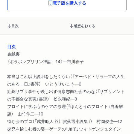
電子版を購入する
目次
感想をおくる
目次
表紙裏
〈ポラポレプリリン神話 14〉―市川春子
本当はこれ以上説明をしたくない（『アーベド・サラ―マの人生
のある一日』書評） いとうせいこう―6
紅麹サプリ事件が映し出す健康志向社会のわな（『サプリメント
の不都合な真実』書評） 松永和紀―8
フロイトに学ぶ心のケアの原理（『ほんとうのフロイト』自著解
題） 山竹伸二―10
待ち会のプロ（『戌井昭人 芥川賞落選小説集』） 村岡俊也―12
探究を愉しむ者の姿―ゲーテの「弟子」ウィトゲンシュタイン