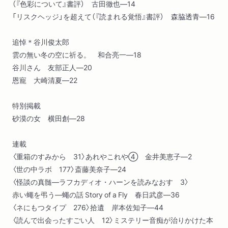
（『色彩について』書評） 古田徹也―14
「リスクヘッジ」を超えて（『読まれる覚悟』書評） 森脇透青―16
追悼＊谷川俊太郎
雲の無い冬の空に祈る。 和合亮一―18
谷川さん 友部正人―20
恩寵 大崎清夏―22
特別掲載
砂漠の女 横田創―28
連載
〈重箱のすみから 31〉あれやこれや④ 金井美恵子―2
〈世の中ラボ 177〉斎藤美奈子―24
〈怪談の真髄―ラフカディオ・ハーンを読みなおす 3〉
赤い蠅を弔う―蠅の話 Story of a Fly 春日武彦―36
〈ネにもつタイプ 276〉拾遺 岸本佐知子―44
〈読んで出会ったすごい人 12〉ミステリー音痴が治りかけた本