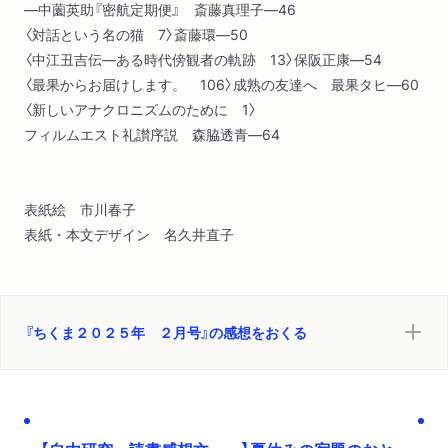
―中薗英助『密航定期便』 斎藤真理子―46
〈対話という名の猫 7〉斎藤環―50
〈中江丑吉伝―ある時代傍観者の軌跡 13〉保阪正康―54
〈最果からお届けします。 106〉成熟の友達へ 最果タヒ―60
〈新しいアナクロニズムのために 1〉
フィルムエスト礼讃序説 森脇透青―64
表紙絵 市川春子
表紙・本文デザイン 名久井直子
『ちくま２０２５年 ２月号』の感想をおくる