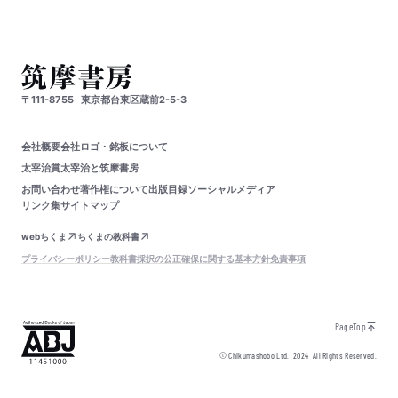
〒111-8755
東京都台東区蔵前2-5-3
会社概要
会社ロゴ・銘板について
太宰治賞
太宰治と筑摩書房
お問い合わせ
著作権について
出版目録
ソーシャルメディア
リンク集
サイトマップ
webちくま
ちくまの教科書
プライバシーポリシー
教科書採択の公正確保に関する基本方針
免責事項
PageTop
© Chikumashobo Ltd.
2024
All Rights Reserved.