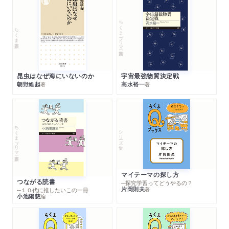
ちくまプリマー新書
ちくま新書
昆虫はなぜ海にいないのか
宇宙最強物質決定戦
朝野維起
高水裕一
著
著
ちくまプリマー新書
シリーズ・全集
マイテーマの探し方
つながる読書
─探究学習ってどうやるの？
片岡則夫
著
─１０代に推したいこの一冊
小池陽慈
編