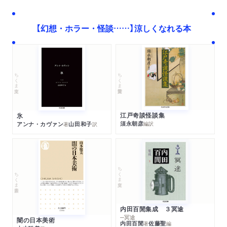
【幻想・ホラー・怪談……】涼しくなれる本
ちくま学芸文庫
ちくま文庫
江戸奇談怪談集
氷
須永朝彦
アンナ・カヴァン
山田和子
編訳
著
訳
ちくま文庫
ちくま新書
内田百閒集成 ３冥途
─冥途
闇の日本美術
内田百閒
佐藤聖
著
編