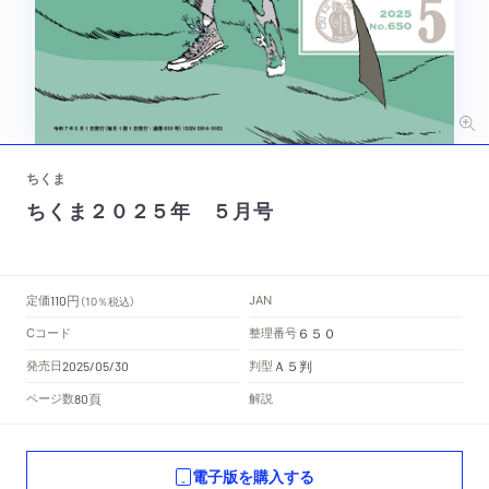
ちくま
ちくま２０２５年 ５月号
円
定価
JAN
110
（10％税込）
Cコード
整理番号
６５０
Ａ５判
発売日
判型
2025/05/30
頁
ページ数
解説
80
電子版を購入する