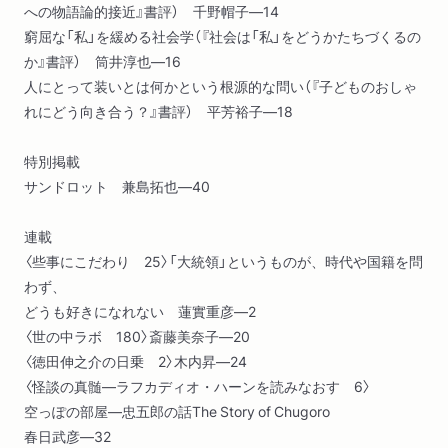
への物語論的接近』書評） 千野帽子―14
窮屈な「私」を緩める社会学（『社会は「私」をどうかたちづくるの
か』書評） 筒井淳也―16
人にとって装いとは何かという根源的な問い（『子どものおしゃ
れにどう向き合う？』書評） 平芳裕子―18
特別掲載
サンドロット 兼島拓也―40
連載
〈些事にこだわり 25〉「大統領」というものが、時代や国籍を問
わず、
どうも好きになれない 蓮實重彦―2
〈世の中ラボ 180〉斎藤美奈子―20
〈徳田伸之介の日乗 2〉木内昇―24
〈怪談の真髄―ラフカディオ・ハーンを読みなおす 6〉
空っぽの部屋―忠五郎の話The Story of Chugoro
春日武彦―32