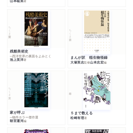
山本聡美
著
ちくま学芸文庫
ちくま新書
残酷美術史
─西洋世界の裏面をよみとく
まんが訳 稲生物怪録
池上英洋
著
大塚英志
山本忠宏
監修
編
ちくま文庫
家が呼ぶ
５まで数える
─物件ホラー傑作選
松崎有理
著
朝宮運河
編