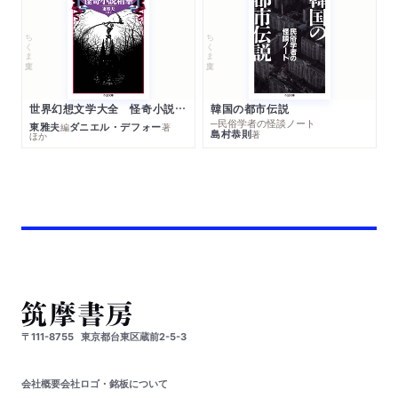
ちくま文庫
ちくま文庫
世界幻想文学大全 怪奇小説精華
韓国の都市伝説
─民俗学者の怪談ノート
東雅夫
ダニエル・デフォー
編
著
島村恭則
著
ほか
〒111-8755
東京都台東区蔵前2-5-3
会社概要
会社ロゴ・銘板について