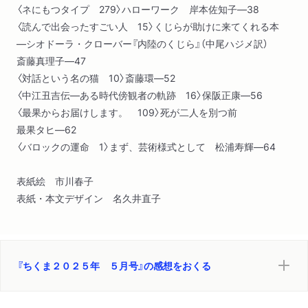
〈ネにもつタイプ 279〉ハローワーク 岸本佐知子―38
〈読んで出会ったすごい人 15〉くじらが助けに来てくれる本
―シオドーラ・クローバー『内陸のくじら』（中尾ハジメ訳）
斎藤真理子―47
〈対話という名の猫 10〉斎藤環―52
〈中江丑吉伝―ある時代傍観者の軌跡 16〉保阪正康―56
〈最果からお届けします。 109〉死が二人を別つ前
最果タヒ―62
〈バロックの運命 1〉まず、芸術様式として 松浦寿輝―64
表紙絵 市川春子
表紙・本文デザイン 名久井直子
『ちくま２０２５年 ５月号』の感想をおくる