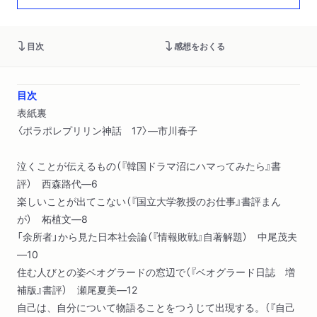
目次
感想をおくる
目次
表紙裏
〈ポラポレプリリン神話 17〉―市川春子
泣くことが伝えるもの（『韓国ドラマ沼にハマってみたら』書
評） 西森路代―6
楽しいことが出てこない（『国立大学教授のお仕事』書評まん
が） 柘植文―8
「余所者」から見た日本社会論（『情報敗戦』自著解題） 中尾茂夫
―10
住む人びとの姿ベオグラードの窓辺で（『ベオグラード日誌 増
補版』書評） 瀬尾夏美―12
自己は、自分について物語ることをつうじて出現する。（『自己