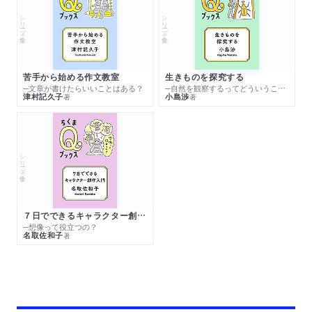
シリーズ・全集
シリーズ・全集
苦手から始める作文教室
生きものを探究する
─文章が書けたらいいことはある？
─自然を観察するってどういうこと？
津村記久子
小島渉
著
著
シリーズ・全集
７日でできるキャラクター創作入門
─想像って役立つの？
名取佐和子
著