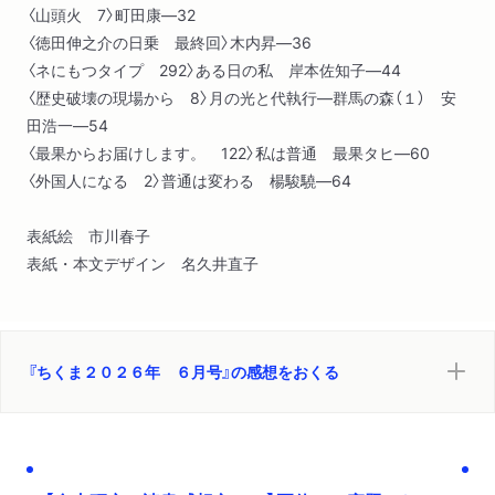
〈山頭火 7〉町田康―32
〈徳田伸之介の日乗 最終回〉木内昇―36
〈ネにもつタイプ 292〉ある日の私 岸本佐知子―44
〈歴史破壊の現場から 8〉月の光と代執行―群馬の森（１） 安
田浩一―54
〈最果からお届けします。 122〉私は普通 最果タヒ―60
〈外国人になる 2〉普通は変わる 楊駿驍―64
表紙絵 市川春子
表紙・本文デザイン 名久井直子
『ちくま２０２６年 ６月号』の感想をおくる