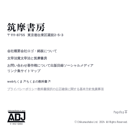
〒111-8755
東京都台東区蔵前2-5-3
会社概要
会社ロゴ・銘板について
太宰治賞
太宰治と筑摩書房
お問い合わせ
著作権について
出版目録
ソーシャルメディア
リンク集
サイトマップ
webちくま
ちくまの教科書
プライバシーポリシー
教科書採択の公正確保に関する基本方針
免責事項
PageTop
© Chikumashobo Ltd.
2024
All Rights Reserved.