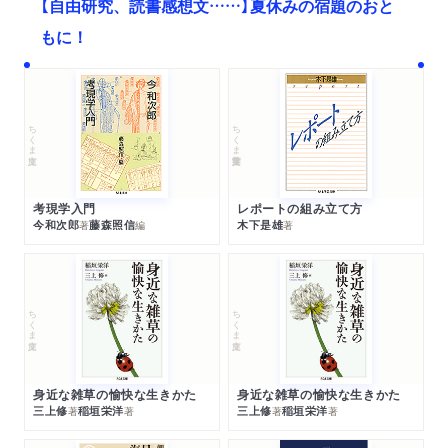
【自由研究、読書感想文……】夏休みの宿題のおと
もに！
ちくま文庫
ちくま学芸文庫
考現学入門
レポートの組み立て方
今和次郎
藤森照信
木下是雄
著
編
著
ちくま文庫
ちくま文庫
身近な雑草の愉快な生きかた
身近な雑草の愉快な生きかた
三上修
稲垣栄洋
三上修
稲垣栄洋
著
著
著
著