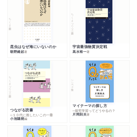
ちくまプリマー新書
ちくま新書
昆虫はなぜ海にいないのか
宇宙最強物質決定戦
朝野維起
高水裕一
著
著
ちくまプリマー新書
シリーズ・全集
マイテーマの探し方
つながる読書
─探究学習ってどうやるの？
片岡則夫
著
─１０代に推したいこの一冊
小池陽慈
編