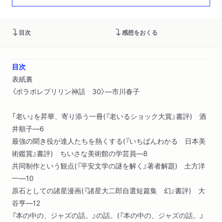
目次
感想をおくる
目次
表紙裏
〈ポラポレプリリン神話 30〉―市川春子
「老い」を昇華、寄り添う一冊(『老いるショック大賞』書評) 酒
井順子―6
最強の聞き役が達人たちを熱くする(『いちばんわかる 日本美
術鑑賞』書評) ちいさな美術館の学芸員―8
共同制作という観点(『平安文学の謎を解く』著者解題) 土方洋
一―10
原石としての諸星漫画(『諸星大二郎自選短篇集 幻』書評) 大
谷亨―12
『本の中の、ジャズの話。』の話。(『本の中の、ジャズの話。』