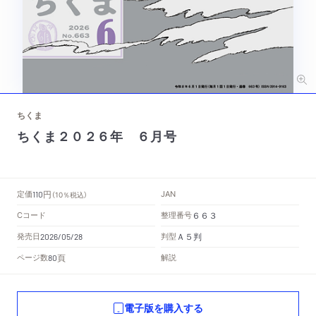
ちくま
ちくま２０２６年 ６月号
円
定価
JAN
110
（10％税込）
Cコード
整理番号
６６３
Ａ５判
発売日
判型
2026/05/28
頁
ページ数
解説
80
電子版を購入する