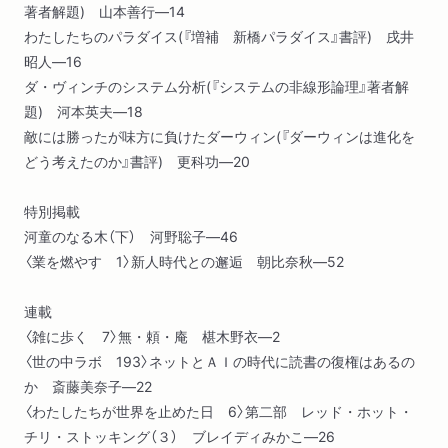
著者解題) 山本善行―14
わたしたちのパラダイス(『増補 新橋パラダイス』書評) 戌井
昭人―16
ダ・ヴィンチのシステム分析(『システムの非線形論理』著者解
題) 河本英夫―18
敵には勝ったが味方に負けたダーウィン(『ダーウィンは進化を
どう考えたのか』書評) 更科功―20
特別掲載
河童のなる木（下） 河野聡子―46
〈業を燃やす 1〉新人時代との邂逅 朝比奈秋―52
連載
〈雑に歩く 7〉無・頼・庵 椹木野衣―2
〈世の中ラボ 193〉ネットとＡＩの時代に読書の復権はあるの
か 斎藤美奈子―22
〈わたしたちが世界を止めた日 6〉第二部 レッド・ホット・
チリ・ストッキング（３） ブレイディみかこ―26