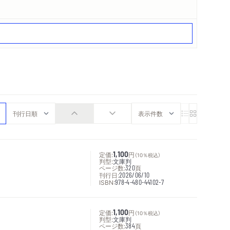
定価:
1,100
円
（10％税込）
判型:
文庫判
ページ数:
320
頁
刊行日:
2026/06/10
ISBN:
978-4-480-44102-7
定価:
1,100
円
（10％税込）
判型:
文庫判
ページ数:
384
頁