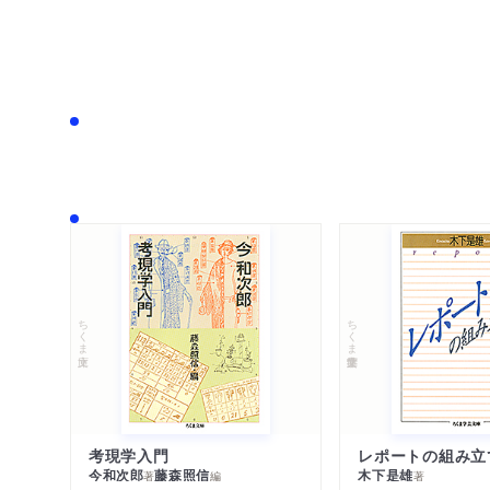
ちくま文庫
ちくま学芸文庫
考現学入門
レポートの組み立
今和次郎
藤森照信
木下是雄
著
編
著