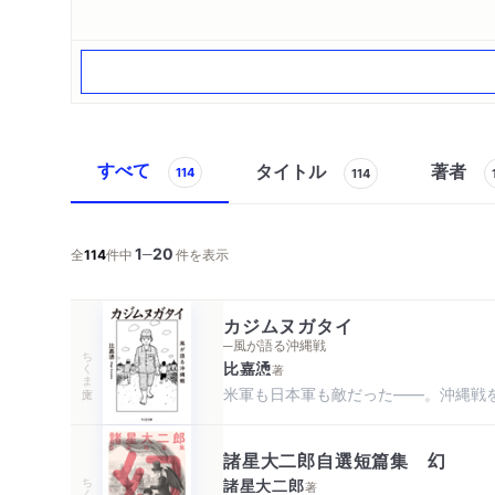
すべて
タイトル
著者
114
114
1
20
─
全
114
件中
件を表示
カジムヌガタイ
─風が語る沖縄戦
ちくま文庫
比嘉慂
著
米軍も日本軍も敵だった――。沖縄戦
諸星大二郎自選短篇集 幻
ちくま文庫
諸星大二郎
著