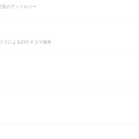
必至のアンソロジー
セツコによる幻の４コマ漫画