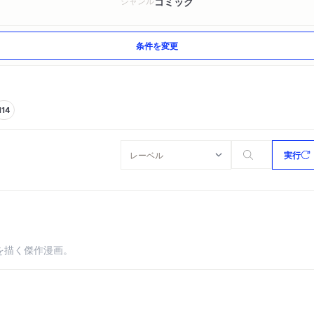
コミック
ジャンル
条件を変更
114
実行
を描く傑作漫画。