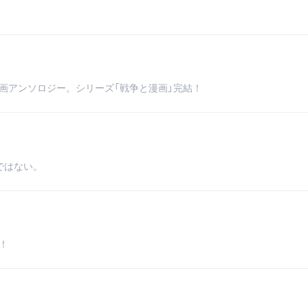
漫画アンソロジー。シリーズ「戦争と漫画」完結！
ではない。
！