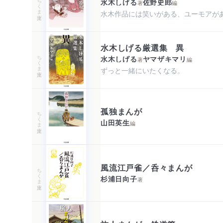
ちくま文庫
水木しげる
佐野史郎
著
編
水木作品には笑いがある、ユーモアが
水木しげる厳選集 異
ちくま文庫
水木しげる
ヤマザキマリ
著
編
ずっと一緒にいたくなる。
孤独まんが
ちくま文庫
山田英生
編
風流江戸雀／呑々まんが
ちくま文庫
杉浦日向子
著