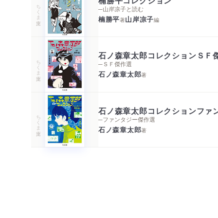
ちくま文庫
─山岸凉子と読む
楠勝平
山岸凉子
著
編
石ノ森章太郎コレクションＳＦ
ちくま文庫
─ＳＦ傑作選
石ノ森章太郎
著
石ノ森章太郎コレクションファ
ちくま文庫
─ファンタジー傑作選
石ノ森章太郎
著