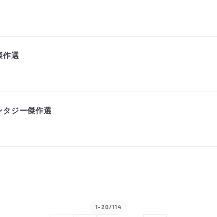
傑作選
ンタジー傑作選
1-20/114