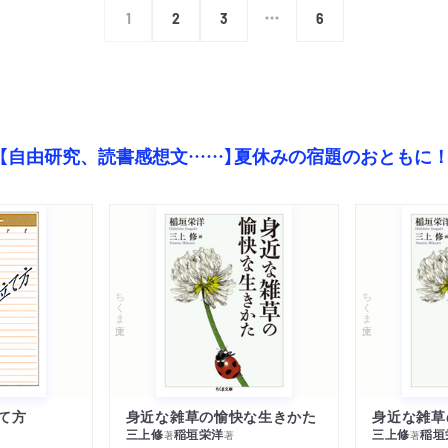
1
2
3
6
【自由研究、読書感想文……】夏休みの宿題のおともに
ちくま文庫
ちくま文庫
て方
身近な雑草の愉快な生きかた
身近な雑草
三上修
稲垣栄洋
三上修
稲垣
著
著
著