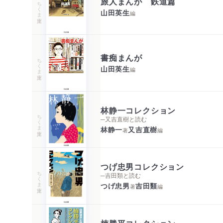
旅人まんが 鉄道篇
ちくま文庫
山田英生
編
書痴まんが
ちくま文庫
山田英生
編
林静一コレクション
ちくま文庫
─又吉直樹と読む
林静一
又吉直樹
著
編
つげ忠男コレクション
ちくま文庫
─吉田類と読む
つげ忠男
吉田類
著
編
楠勝平コレクション