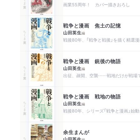
画業55周年！ カバー描きおろし
戦争と漫画 焦土の記憶
ちくま文庫
山田英生
編
戦後80年、「戦争と戦後」を描く精選
戦争と漫画 銃後の物語
ちくま文庫
山田英生
編
出征、疎開、空襲……戦地だけが戦場
戦争と漫画 戦地の物語
ちくま文庫
山田英生
編
戦後80年、シリーズ「戦争と漫画」始動
余生まんが
ちくま文庫
山田英生
編