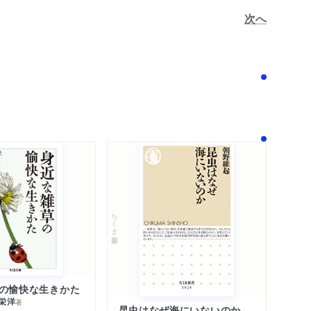
次へ
！
ちくま新書
の愉快な生きかた
栄洋
著
昆虫はなぜ海にいないのか