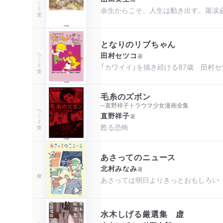
余生からこそ、人生は動き出す。落涙
となりのリブちゃん
ちくま文庫
田村セツコ
著
「カワイイ」を描き続ける87歳 田村
毛糸のズボン
─直野祥子トラウマ少女漫画全集
ちくま文庫
直野祥子
著
甦る恐怖
あさってのニュース
北村みなみ
著
あさっては明日よりきっとおもしろい
水木しげる厳選集 虚