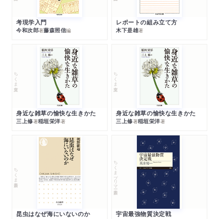
考現学入門
レポートの組み立て方
今和次郎
藤森照信
木下是雄
著
編
著
ちくま文庫
ちくま文庫
身近な雑草の愉快な生きかた
身近な雑草の愉快な生きかた
三上修
稲垣栄洋
三上修
稲垣栄洋
著
著
著
著
ちくまプリマー新書
ちくま新書
昆虫はなぜ海にいないのか
宇宙最強物質決定戦