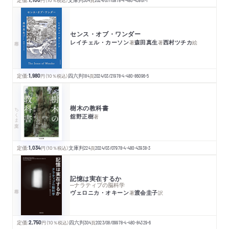
円
（10％税込）
頁
センス・オブ・ワンダー
レイチェル・カーソン
森田真生
西村ツチカ
著
著
絵
定価:
1,980
円
（10％税込）
四六判
184
頁
2024/03/21
978-4-480-86096-5
樹木の教科書
ちくま文庫
舘野正樹
著
定価:
1,034
円
（10％税込）
文庫判
224
頁
2024/03/07
978-4-480-43938-3
記憶は実在するか
─ナラティブの脳科学
ヴェロニカ・オキーン
渡会圭子
著
訳
定価:
2,750
円
（10％税込）
四六判
304
頁
2023/08/09
978-4-480-84329-6