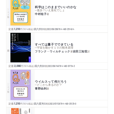
科学はこのままでいいのかな
シリーズ・全集
─進歩？いえ進化でしょ
中村桂子
著
定価:
1,210
円
（10％税込）
四六判
128
頁
2022/09/26
978-4-480-25140-4
すべては量子でできている
─宇宙を動かす１０の根本原理
フランク・ウィルチェック
吉田三知世
著
訳
定価:
2,090
円
（10％税込）
四六判
320
頁
2022/09/14
978-4-480-01754-3
ウイルスって何だろう
シリーズ・全集
─どこから来るのか？
青野由利
著
定価:
1,210
円
（10％税込）
四六変判
128
頁
2022/07/12
978-4-480-25135-0