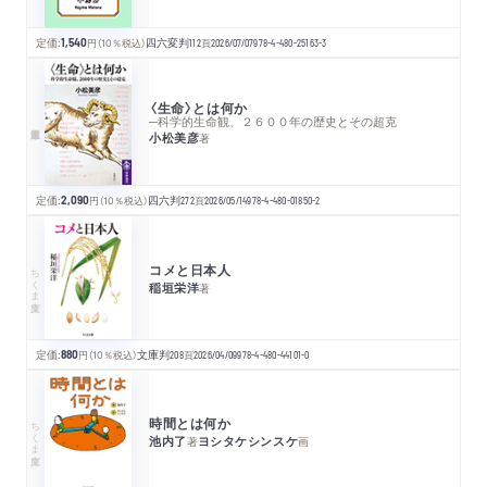
定価:
1,540
円
（10％税込）
四六変判
112
頁
2026/07/07
978-4-480-25163-3
〈生命〉とは何か
─科学的生命観、２６００年の歴史とその超克
小松美彦
著
定価:
2,090
円
（10％税込）
四六判
272
頁
2026/05/14
978-4-480-01850-2
コメと日本人
ちくま文庫
稲垣栄洋
著
定価:
880
円
（10％税込）
文庫判
208
頁
2026/04/09
978-4-480-44101-0
時間とは何か
ちくま文庫
池内了
ヨシタケシンスケ
著
画