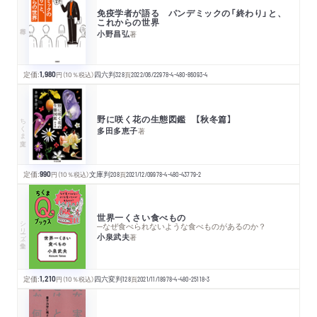
免疫学者が語る パンデミックの「終わり」と、
これからの世界
小野昌弘
著
定価:
1,980
円
（10％税込）
四六判
328
頁
2022/06/22
978-4-480-86093-4
野に咲く花の生態図鑑 【秋冬篇】
ちくま文庫
多田多恵子
著
定価:
990
円
（10％税込）
文庫判
208
頁
2021/12/09
978-4-480-43779-2
世界一くさい食べもの
シリーズ・全集
─なぜ食べられないような食べものがあるのか？
小泉武夫
著
定価:
1,210
円
（10％税込）
四六変判
128
頁
2021/11/18
978-4-480-25118-3