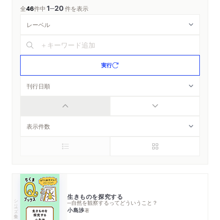
1
20
─
全
46
件中
件を表示
実行
生きものを探究する
シリーズ・全集
─自然を観察するってどういうこと？
小島渉
著