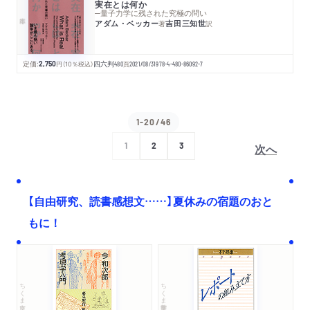
実在とは何か
─量子力学に残された究極の問い
アダム・ベッカー
吉田三知世
著
訳
定価:
2,750
円
（10％税込）
四六判
480
頁
2021/08/31
978-4-480-86092-7
1-20/46
次へ
1
2
3
【自由研究、読書感想文……】夏休みの宿題のおと
もに！
ちくま文庫
ちくま学芸文庫