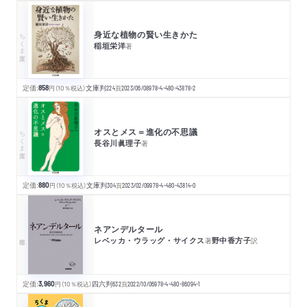
身近な植物の賢い生きかた
ちくま文庫
稲垣栄洋
著
定価:
858
円
（10％税込）
文庫判
224
頁
2023/06/08
978-4-480-43878-2
オスとメス＝進化の不思議
ちくま文庫
長谷川眞理子
著
定価:
880
円
（10％税込）
文庫判
304
頁
2023/02/09
978-4-480-43814-0
ネアンデルタール
レベッカ・ウラッグ・サイクス
野中香方子
著
訳
定価:
3,960
円
（10％税込）
四六判
632
頁
2022/10/06
978-4-480-86094-1