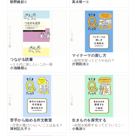
朝野維起
高水裕一
著
著
ちくまプリマー新書
シリーズ・全集
マイテーマの探し方
つながる読書
─探究学習ってどうやるの？
片岡則夫
著
─１０代に推したいこの一冊
小池陽慈
編
シリーズ・全集
シリーズ・全集
苦手から始める作文教室
生きものを探究する
─文章が書けたらいいことはある？
─自然を観察するってどういうこと？
津村記久子
小島渉
著
著