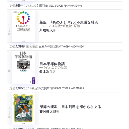
定価:
880
円
（10％税込）
文庫判
128
頁
2026/01/08
978-4-480-44057-0
新版 「色のふしぎ」と不思議な社会
ちくま文庫
─２０２０年代の「色覚」原論
川端裕人
著
定価:
1,320
円
（10％税込）
文庫判
456
頁
2025/07/10
978-4-480-44046-4
日本半導体物語
─パイオニアの証言
牧本次生
著
定価:
1,925
円
（10％税込）
四六判
272
頁
2024/09/17
978-4-480-01806-9
深海の楽園 日本列島を海からさぐる
ちくま文庫
藤岡換太郎
著
定価:
1,100
文庫判
304
2024/07/10
978-4-480-43961-1