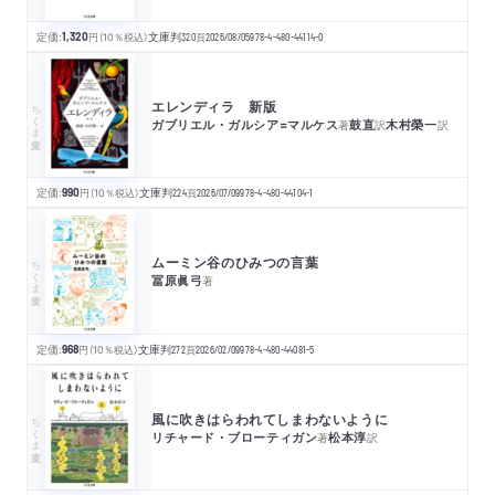
定価:
1,320
円
（10％税込）
文庫判
320
頁
2026/08/05
978-4-480-44114-0
エレンディラ 新版
ちくま文庫
ガブリエル・ガルシア=マルケス
鼓直
木村榮一
著
訳
訳
定価:
990
円
（10％税込）
文庫判
224
頁
2026/07/09
978-4-480-44104-1
ムーミン谷のひみつの言葉
ちくま文庫
冨原眞弓
著
定価:
968
円
（10％税込）
文庫判
272
頁
2026/02/09
978-4-480-44081-5
風に吹きはらわれてしまわないように
ちくま文庫
リチャード・ブローティガン
松本淳
著
訳