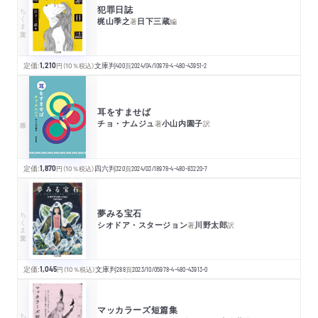
犯罪日誌
ちくま文庫
梶山季之
日下三蔵
著
編
定価:
1,210
円
（10％税込）
文庫判
400
頁
2024/04/10
978-4-480-43951-2
耳をすませば
チョ・ナムジュ
小山内園子
著
訳
定価:
1,870
円
（10％税込）
四六判
320
頁
2024/03/18
978-4-480-83220-7
夢みる宝石
ちくま文庫
シオドア・スタージョン
川野太郎
著
訳
定価:
1,045
円
（10％税込）
文庫判
288
頁
2023/10/05
978-4-480-43913-0
マッカラーズ短篇集