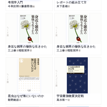
考現学入門
レポートの組み立て方
今和次郎
藤森照信
木下是雄
著
編
著
ちくま文庫
ちくま文庫
身近な雑草の愉快な生きかた
身近な雑草の愉快な生きかた
三上修
稲垣栄洋
三上修
稲垣栄洋
著
著
著
著
ちくまプリマー新書
ちくま新書
昆虫はなぜ海にいないのか
宇宙最強物質決定戦
朝野維起
高水裕一
著
著