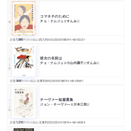
コマネチのために
チョ・ナムジュ
すんみ
著
訳
定価:
1,980
円
（10％税込）
四六判
240
頁
2025/07/08
978-4-480-83222-1
彼女の名前は
ちくま文庫
チョ・ナムジュ
小山内園子
すんみ
著
訳
訳
定価:
946
円
（10％税込）
文庫判
288
頁
2025/01/09
978-4-480-43998-7
チーヴァー短篇選集
ちくま文庫
ジョン・チーヴァ―
川本三郎
著
訳
定価:
1,210
円
（10％税込）
文庫判
336
頁
2024/12/10
978-4-480-43995-6