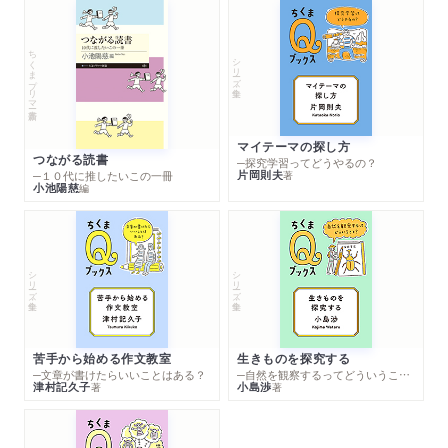
ちくまプリマー新書
シリーズ・全集
マイテーマの探し方
つながる読書
─探究学習ってどうやるの？
片岡則夫
著
─１０代に推したいこの一冊
小池陽慈
編
シリーズ・全集
シリーズ・全集
苦手から始める作文教室
生きものを探究する
─文章が書けたらいいことはある？
─自然を観察するってどういうこと？
津村記久子
小島渉
著
著