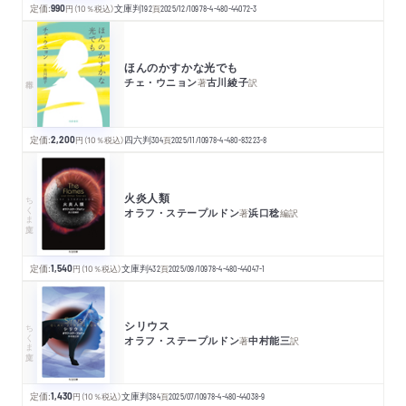
定価:
990
円
（10％税込）
文庫判
192
頁
2025/12/10
978-4-480-44072-3
ほんのかすかな光でも
チェ・ウニョン
古川綾子
著
訳
定価:
2,200
円
（10％税込）
四六判
304
頁
2025/11/10
978-4-480-83223-8
火炎人類
ちくま文庫
オラフ・ステープルドン
浜口稔
著
編訳
定価:
1,540
円
（10％税込）
文庫判
432
頁
2025/09/10
978-4-480-44047-1
シリウス
ちくま文庫
オラフ・ステープルドン
中村能三
著
訳
定価:
1,430
円
（10％税込）
文庫判
384
頁
2025/07/10
978-4-480-44038-9