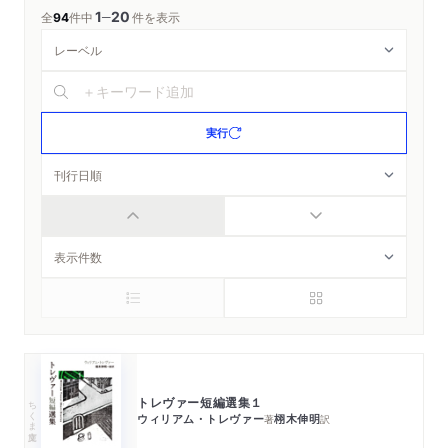
1
20
─
全
94
件中
件を表示
実行
トレヴァー短編選集１
ちくま文庫
ウィリアム・トレヴァー
栩木伸明
著
訳