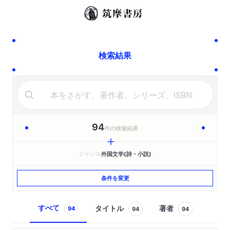
検索結果
94
件の検索結果
ジャンル
外国文学(詩・小説)
条件を変更
すべて
タイトル
著者
94
94
94