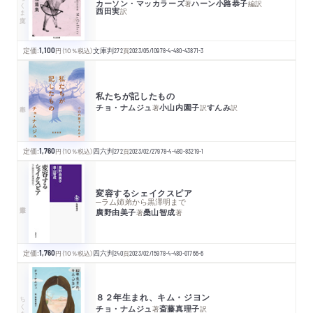
ちくま文庫
カーソン・マッカラーズ
ハーン小路恭子
著
編訳
西田実
訳
定価:
1,100
円
（10％税込）
文庫判
272
頁
2023/05/10
978-4-480-43871-3
私たちが記したもの
チョ・ナムジュ
小山内園子
すんみ
著
訳
訳
定価:
1,760
円
（10％税込）
四六判
272
頁
2023/02/27
978-4-480-83219-1
変容するシェイクスピア
─ラム姉弟から黒澤明まで
廣野由美子
桑山智成
著
著
定価:
1,760
円
（10％税込）
四六判
240
頁
2023/02/15
978-4-480-01766-6
８２年生まれ、キム・ジヨン
ちくま文庫
チョ・ナムジュ
斎藤真理子
著
訳