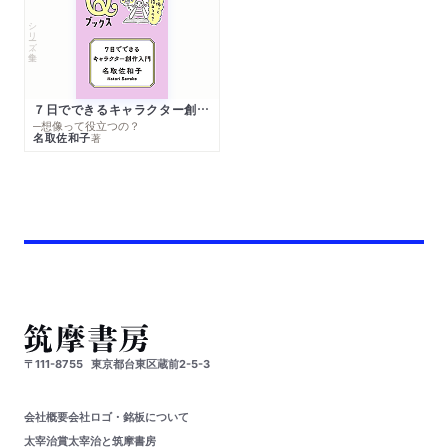
シリーズ・全集
７日でできるキャラクター創作入門
─想像って役立つの？
名取佐和子
著
〒111-8755
東京都台東区蔵前2-5-3
会社概要
会社ロゴ・銘板について
太宰治賞
太宰治と筑摩書房