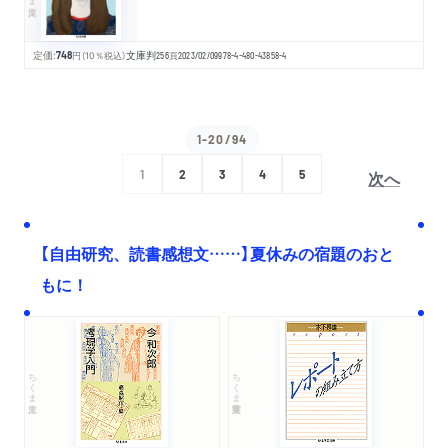
定価:
748
円
（10％税込）
文庫判
256
頁
2023/02/09
978-4-480-43858-4
1-20/94
次へ
1
2
3
4
5
【自由研究、読書感想文……】夏休みの宿題のおと
もに！
ちくま文庫
ちくま学芸文庫