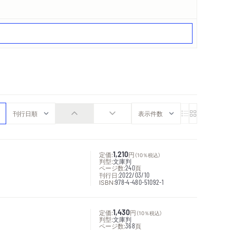
定価:
1,210
円
（10％税込）
判型:
文庫判
ページ数:
240
頁
刊行日:
2022/03/10
ISBN:
978-4-480-51092-1
定価:
1,430
円
（10％税込）
判型:
文庫判
ページ数:
368
頁