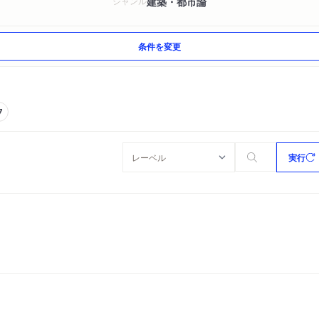
建築・都市論
ジャンル
条件を変更
7
実行