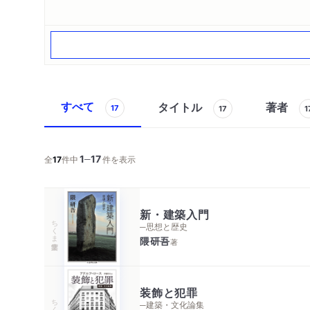
すべて
タイトル
著者
17
17
1
1
17
─
全
17
件中
件を表示
新・建築入門
ちくま学芸文庫
─思想と歴史
隈研吾
著
装飾と犯罪
ちくま学芸文庫
─建築・文化論集