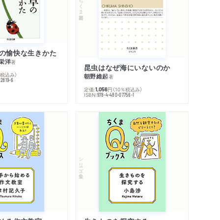
ちくま新書
の愉快な生きかた
栄洋
著
昆虫はなぜ海にいないのか
％税込み）
朝野維起
著
42819-6
定価:
円
（10％税込み）
1,056
ISBN:
978-4-480-07756-1
シリーズ・全集