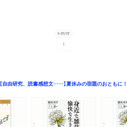
1-17/17
1
【自由研究、読書感想文……】夏休みの宿題のおともに
ちくま文庫
ちくま文庫