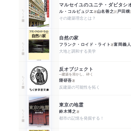
マルセイユのユニテ・ダビタシ
ちくま学芸文庫
ル・コルビュジエ
山名善之
戸田穣
著
訳
その建築理念とは？
自然の家
ちくま学芸文庫
フランク・ロイド・ライト
富岡義
著
大地と調和する美学
反オブジェクト
─建築を溶かし、砕く
ちくま学芸文庫
隈研吾
著
反建築の可能性を拓く
東京の地霊
ちくま学芸文庫
鈴木博之
著
都市の記憶を発掘する！