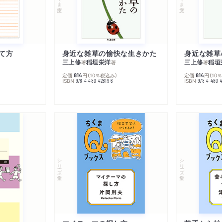
て方
身近な雑草の愉快な生きかた
身近な雑草
三上修
稲垣栄洋
三上修
稲垣
著
著
著
定価:
円
（10％税込み）
定価:
円
（10
814
814
ISBN:
ISBN:
978-4-480-42819-6
978-4-480-
シリーズ・全集
シリーズ・全集