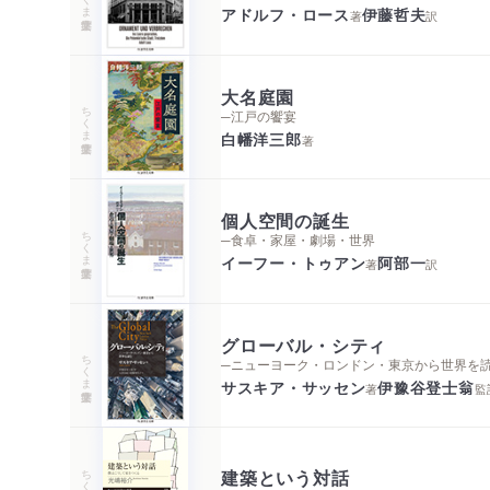
アドルフ・ロース
伊藤哲夫
著
訳
大名庭園
ちくま学芸文庫
─江戸の饗宴
白幡洋三郎
著
個人空間の誕生
ちくま学芸文庫
─食卓・家屋・劇場・世界
イーフー・トゥアン
阿部一
著
訳
グローバル・シティ
ちくま学芸文庫
─ニューヨーク・ロンドン・東京から世界を
サスキア・サッセン
伊豫谷登士翁
著
監
建築という対話