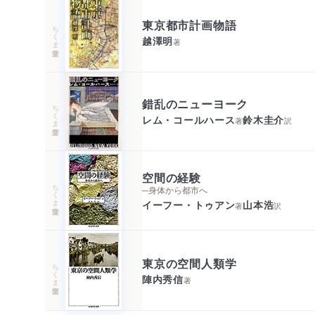
東京都市計画物語
ちくま学芸文庫
越澤明
著
錯乱のニューヨーク
ちくま学芸文庫
レム・コールハース
鈴木圭介
著
訳
空間の経験
ちくま学芸文庫
─身体から都市へ
イーフー・トゥアン
山本浩
著
訳
東京の空間人類学
ちくま学芸文庫
陣内秀信
著