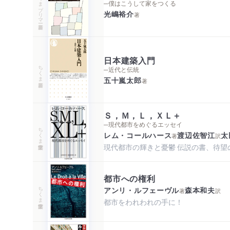
ちくまプリマー新書
─僕はこうして家をつくる
光嶋裕介
著
日本建築入門
ちくま新書
─近代と伝統
五十嵐太郎
著
Ｓ，Ｍ，Ｌ，ＸＬ＋
─現代都市をめぐるエッセイ
ちくま学芸文庫
レム・コールハース
渡辺佐智江
太
著
訳
現代都市の輝きと憂鬱 伝説の書、待望
都市への権利
ちくま学芸文庫
アンリ・ルフェーヴル
森本和夫
著
訳
都市をわれわれの手に！