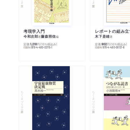
考現学入門
レポートの組み立
今和次郎
藤森照信
木下是雄
著
編
著
定価:
円
（10％税込み）
定価:
円
（10％税込み）
1,210
902
ISBN:
ISBN:
978-4-480-02115-1
978-4-480-08121-6
ちくまプリマー新書
ちくまプリマー新書