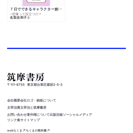
７日でできるキャラクター創作入門
─想像って役立つの？
名取佐和子
著
〒111-8755
東京都台東区蔵前2-5-3
会社概要
会社ロゴ・銘板について
太宰治賞
太宰治と筑摩書房
お問い合わせ
著作権について
出版目録
ソーシャルメディア
リンク集
サイトマップ
webちくま
ちくまの教科書