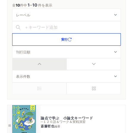
1
10
─
全
10
件中
件を表示
実行
論点で学ぶ 小論文キーワード
─１２０語＆ワーク＆実戦演習
斎藤哲也
編著