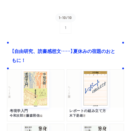
1-10/10
1
次へ
【自由研究、読書感想文……】夏休みの宿題のおと
もに！
ちくま文庫
ちくま学芸文庫
考現学入門
レポートの組み立て方
今和次郎
藤森照信
木下是雄
著
編
著