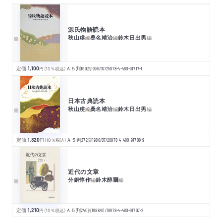
源氏物語読本
秋山虔
桑名靖治
鈴木日出男
編
編
編
定価:
1,100
円
（10％税込）
Ａ５判
160
頁
1996/07/25
978-4-480-91717-1
日本古典読本
秋山虔
桑名靖治
鈴木日出男
編
編
編
定価:
1,320
円
（10％税込）
Ａ５判
272
頁
1988/07/28
978-4-480-91708-9
近代の文章
分銅惇作
鈴木醇爾
編
編
定価:
1,210
円
（10％税込）
Ａ５判
240
頁
1988/01/18
978-4-480-91707-2