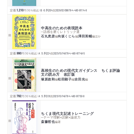
定価:
1,210
円
（10％税込）
Ｂ６判
304
頁
2026/03/09
978-4-480-91114-8
中高生のための表現読本
─語感を磨くレトリック選
石丸恵彦
向坂くじら
澤田英輔
編
編
編
ほか
定価:
990
円
（10％税込）
Ａ５判
224
頁
2025/10/14
978-4-480-91748-5
高校生のための現代文ガイダンス ちくま評論
文の読み方 改訂版
塚原政和
松田顕子
吉田光
編
編
編
定価:
792
円
（10％税込）
Ａ５判
136
頁
2025/10/14
978-4-480-91750-8
ちくま現代文記述トレーニング
─テーマ理解×読解×論述力
斎藤哲也
編著