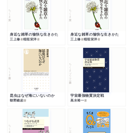
ちくま文庫
ちくま文庫
身近な雑草の愉快な生きかた
身近な雑草の愉快な生きかた
三上修
稲垣栄洋
三上修
稲垣栄洋
著
著
著
著
ちくまプリマー新書
ちくま新書
昆虫はなぜ海にいないのか
宇宙最強物質決定戦
朝野維起
高水裕一
著
著
ちくまプリマー新書
シリーズ・全集