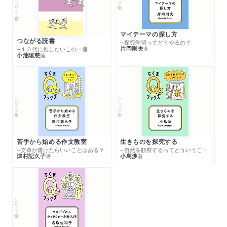
マイテーマの探し方
つながる読書
─探究学習ってどうやるの？
片岡則夫
著
─１０代に推したいこの一冊
小池陽慈
編
シリーズ・全集
シリーズ・全集
苦手から始める作文教室
生きものを探究する
─文章が書けたらいいことはある？
─自然を観察するってどういうこと？
津村記久子
小島渉
著
著
シリーズ・全集