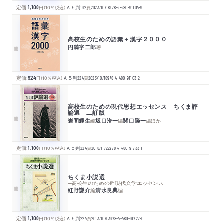
定価:
1,100
円
（10％税込）
Ａ５判
192
頁
2023/10/18
978-4-480-91104-9
高校生のための語彙＋漢字２０００
円満字二郎
著
定価:
924
円
（10％税込）
Ａ５判
224
頁
2023/10/18
978-4-480-91103-2
高校生のための現代思想エッセンス ちくま評
論選 二訂版
岩間輝生
坂口浩一
関口隆一
編
編
編
ほか
定価:
1,100
円
（10％税込）
Ａ５判
224
頁
2018/11/22
978-4-480-91733-1
ちくま小説選
─高校生のための近現代文学エッセンス
紅野謙介
清水良典
編
編
定価:
1,100
円
（10％税込）
Ａ５判
224
頁
2013/10/03
978-4-480-91727-0