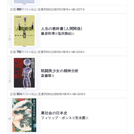
定価:
990
円
（10％税込）
文庫判
368
頁
2007/10/10
978-4-480-42371-9
人生の教科書［人間関係］
ちくま文庫
藤原和博
塩田雅紀
著
絵
定価:
792
円
（10％税込）
文庫判
192
頁
2007/04/10
978-4-480-42318-4
戦闘美少女の精神分析
ちくま文庫
斎藤環
著
定価:
924
円
（10％税込）
文庫判
368
頁
2006/05/10
978-4-480-42216-3
裏社会の日本史
フィリップ・ポンス
安永愛
著
訳