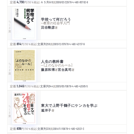
定価:
4,730
円
（10％税込）
Ａ５判
416
頁
2006/03/22
978-4-480-85782-8
学校って何だろう
ちくま文庫
─教育の社会学入門
苅谷剛彦
著
定価:
814
円
（10％税込）
文庫判
256
頁
2005/12/07
978-4-480-42157-9
人生の教科書
ちくま文庫
─［よのなかのルール］
藤原和博
宮台真司
著
著
定価:
1,045
円
（10％税込）
文庫判
544
頁
2005/05/10
978-4-480-42085-5
東大で上野千鶴子にケンカを学ぶ
ちくま文庫
遙洋子
著
定価:
836
円
（10％税込）
文庫判
336
頁
2004/11/10
978-4-480-42021-3