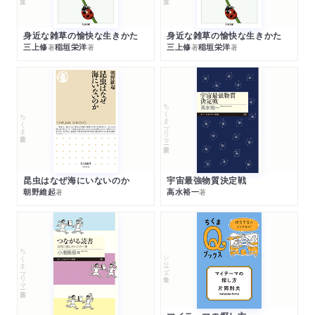
身近な雑草の愉快な生きかた
身近な雑草の愉快な生きかた
三上修
稲垣栄洋
三上修
稲垣栄洋
著
著
著
著
ちくまプリマー新書
ちくま新書
昆虫はなぜ海にいないのか
宇宙最強物質決定戦
朝野維起
高水裕一
著
著
ちくまプリマー新書
シリーズ・全集