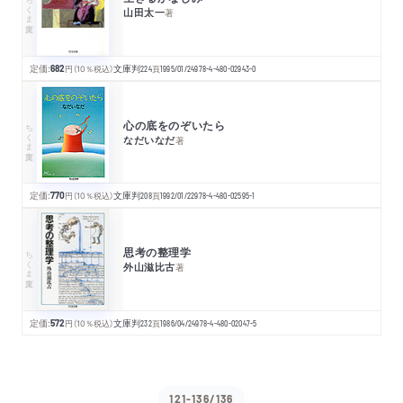
ちくま文庫
山田太一
著
定価:
682
円
（10％税込）
文庫判
224
頁
1995/01/24
978-4-480-02943-0
心の底をのぞいたら
ちくま文庫
なだいなだ
著
定価:
770
円
（10％税込）
文庫判
208
頁
1992/01/22
978-4-480-02595-1
思考の整理学
ちくま文庫
外山滋比古
著
定価:
572
円
（10％税込）
文庫判
232
頁
1986/04/24
978-4-480-02047-5
121-136/136