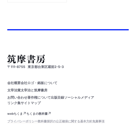
〒111-8755
東京都台東区蔵前2-5-3
会社概要
会社ロゴ・銘板について
太宰治賞
太宰治と筑摩書房
お問い合わせ
著作権について
出版目録
ソーシャルメディア
リンク集
サイトマップ
webちくま
ちくまの教科書
プライバシーポリシー
教科書採択の公正確保に関する基本方針
免責事項