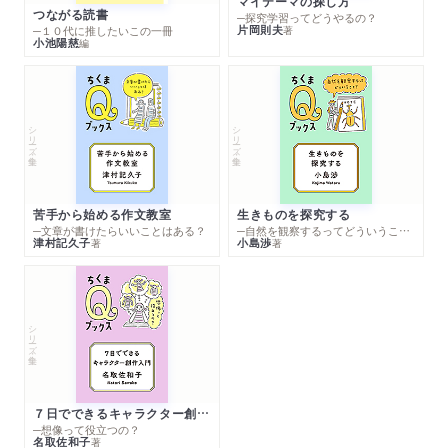
マイテーマの探し方
つながる読書
─探究学習ってどうやるの？
片岡則夫
著
─１０代に推したいこの一冊
小池陽慈
編
シリーズ・全集
シリーズ・全集
苦手から始める作文教室
生きものを探究する
─文章が書けたらいいことはある？
─自然を観察するってどういうこと？
津村記久子
小島渉
著
著
シリーズ・全集
７日でできるキャラクター創作入門
─想像って役立つの？
名取佐和子
著