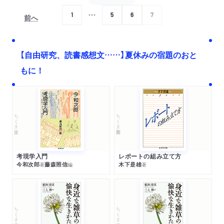
1
5
6
7
前へ
次へ
【自由研究、読書感想文……】夏休みの宿題のおと
もに！
ちくま文庫
ちくま学芸文庫
考現学入門
レポートの組み立て方
今和次郎
藤森照信
木下是雄
著
編
著
ちくま文庫
ちくま文庫