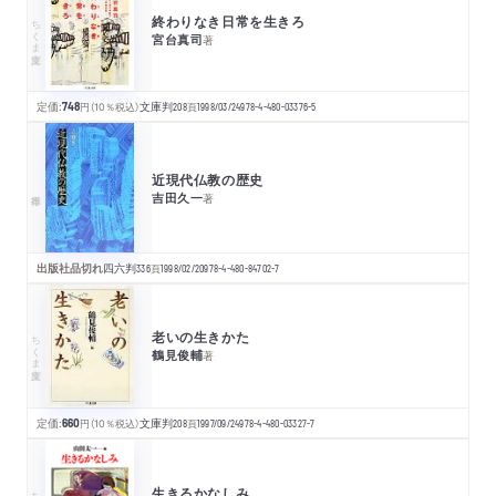
終わりなき日常を生きろ
ちくま文庫
宮台真司
著
定価:
748
円
（10％税込）
文庫判
208
頁
1998/03/24
978-4-480-03376-5
近現代仏教の歴史
吉田久一
著
出版社品切れ
四六判
336
頁
1998/02/20
978-4-480-84702-7
老いの生きかた
ちくま文庫
鶴見俊輔
著
定価:
660
円
（10％税込）
文庫判
208
頁
1997/09/24
978-4-480-03327-7
生きるかなしみ