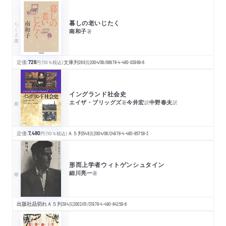
暮しの老いじたく
ちくま文庫
南和子
著
定価:
726
円
（10％税込）
文庫判
288
頁
2004/09/08
978-4-480-03999-6
イングランド社会史
エイザ・ブリッグズ
今井宏
中野春夫
著
訳
訳
定価:
7,480
円
（10％税込）
Ａ５判
548
頁
2004/06/24
978-4-480-85758-3
形而上学者ウィトゲンシュタイン
細川亮一
著
出版社品切れ
Ａ５判
384
頁
2002/01/31
978-4-480-84259-6