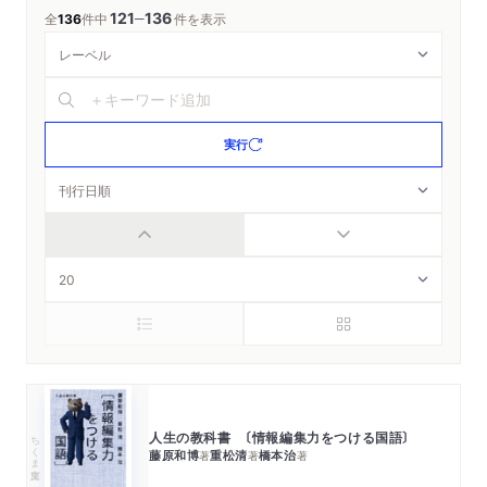
121
136
─
全
136
件中
件を表示
実行
人生の教科書 〔情報編集力をつける国語〕
ちくま文庫
藤原和博
重松清
橋本治
著
著
著