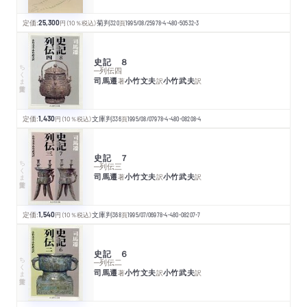
定価:
25,300
円
（10％税込）
菊判
320
頁
1995/08/25
978-4-480-50532-3
史記 ８
ちくま学芸文庫
─列伝四
司馬遷
小竹文夫
小竹武夫
著
訳
訳
定価:
1,430
円
（10％税込）
文庫判
336
頁
1995/08/07
978-4-480-08208-4
史記 ７
ちくま学芸文庫
─列伝三
司馬遷
小竹文夫
小竹武夫
著
訳
訳
定価:
1,540
円
（10％税込）
文庫判
368
頁
1995/07/06
978-4-480-08207-7
史記 ６
ちくま学芸文庫
─列伝二
司馬遷
小竹文夫
小竹武夫
著
訳
訳