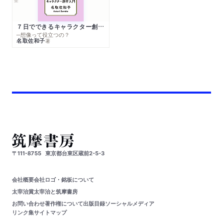
７日でできるキャラクター創作入門
─想像って役立つの？
名取佐和子
著
〒111-8755
東京都台東区蔵前2-5-3
会社概要
会社ロゴ・銘板について
太宰治賞
太宰治と筑摩書房
お問い合わせ
著作権について
出版目録
ソーシャルメディア
リンク集
サイトマップ