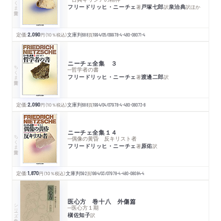
フリードリッヒ・ニーチェ
戸塚七郎
泉治典
著
訳
訳
ほか
定価:
2,090
円
（10％税込）
文庫判
688
頁
1994/05/09
978-4-480-08071-4
ニーチェ全集 ３
ちくま学芸文庫
─哲学者の書
フリードリッヒ・ニーチェ
渡邊二郎
著
訳
定価:
2,090
円
（10％税込）
文庫判
688
頁
1994/04/07
978-4-480-08073-8
ニーチェ全集１４
ちくま学芸文庫
─偶像の黄昏 反キリスト者
フリードリッヒ・ニーチェ
原佑
著
訳
定価:
1,870
円
（10％税込）
文庫判
592
頁
1994/03/07
978-4-480-08084-4
医心方 巻十八 外傷篇
シリーズ・全集
─医心方１期
槇佐知子
訳