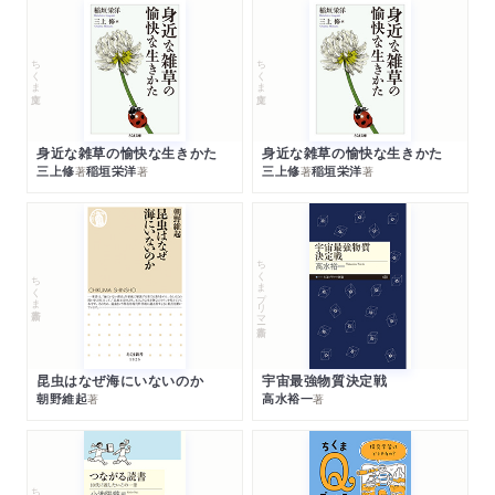
ちくま文庫
ちくま文庫
身近な雑草の愉快な生きかた
身近な雑草の愉快な生きかた
三上修
稲垣栄洋
三上修
稲垣栄洋
著
著
著
著
ちくまプリマー新書
ちくま新書
昆虫はなぜ海にいないのか
宇宙最強物質決定戦
朝野維起
高水裕一
著
著