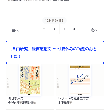
121-140/156
次へ
1
6
7
8
前へ
【自由研究、読書感想文……】夏休みの宿題のおと
もに！
ちくま文庫
ちくま学芸文庫
考現学入門
レポートの組み立て方
今和次郎
藤森照信
木下是雄
著
編
著