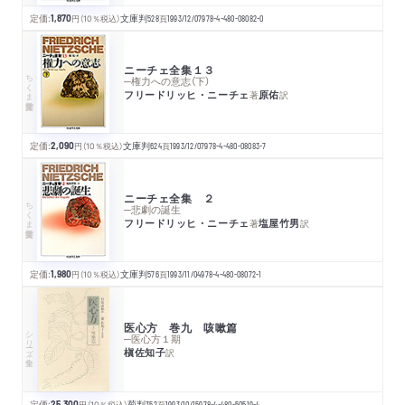
定価:
1,870
円
（10％税込）
文庫判
528
頁
1993/12/07
978-4-480-08082-0
ニーチェ全集１３
ちくま学芸文庫
─権力への意志（下）
フリードリッヒ・ニーチェ
原佑
著
訳
定価:
2,090
円
（10％税込）
文庫判
624
頁
1993/12/07
978-4-480-08083-7
ニーチェ全集 ２
ちくま学芸文庫
─悲劇の誕生
フリードリッヒ・ニーチェ
塩屋竹男
著
訳
定価:
1,980
円
（10％税込）
文庫判
576
頁
1993/11/04
978-4-480-08072-1
医心方 巻九 咳嗽篇
シリーズ・全集
─医心方１期
槇佐知子
訳
定価:
25,300
円
（10％税込）
菊判
352
頁
1993/10/15
978-4-480-50519-4