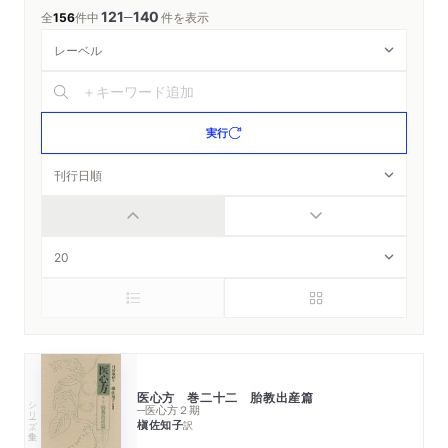
121
140
─
全
156
件中
件を表示
実行
医心方 巻二十二 胎教出産篇
シリーズ・全集
─医心方２期
槇佐知子
訳