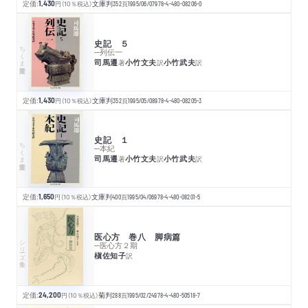
定価:
1,430
円
（10％税込）
文庫判
352
頁
1995/06/07
978-4-480-08206-0
史記 ５
ちくま学芸文庫
─列伝一
司馬遷
小竹文夫
小竹武夫
著
訳
訳
定価:
1,430
円
（10％税込）
文庫判
352
頁
1995/05/08
978-4-480-08205-3
史記 １
ちくま学芸文庫
─本紀
司馬遷
小竹文夫
小竹武夫
著
訳
訳
定価:
1,650
円
（10％税込）
文庫判
400
頁
1995/04/06
978-4-480-08201-5
医心方 巻八 脚病篇
シリーズ・全集
─医心方２期
槇佐知子
訳
定価:
24,200
円
（10％税込）
菊判
288
頁
1995/02/24
978-4-480-50518-7