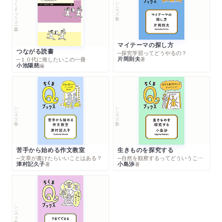
ちくまプリマー新書
シリーズ・全集
マイテーマの探し方
つながる読書
─探究学習ってどうやるの？
片岡則夫
著
─１０代に推したいこの一冊
小池陽慈
編
シリーズ・全集
シリーズ・全集
苦手から始める作文教室
生きものを探究する
─文章が書けたらいいことはある？
─自然を観察するってどういうこと？
津村記久子
小島渉
著
著
シリーズ・全集