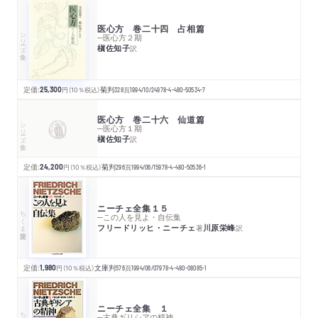
医心方 巻二十四 占相篇
シリーズ・全集
─医心方２期
槇佐知子
訳
定価:
25,300
円
（10％税込）
菊判
328
頁
1994/10/24
978-4-480-50534-7
医心方 巻二十六 仙道篇
シリーズ・全集
─医心方１期
槇佐知子
訳
定価:
24,200
円
（10％税込）
菊判
296
頁
1994/06/15
978-4-480-50536-1
ニーチェ全集１５
ちくま学芸文庫
─この人を見よ・自伝集
フリードリッヒ・ニーチェ
川原栄峰
著
訳
定価:
1,980
円
（10％税込）
文庫判
576
頁
1994/06/07
978-4-480-08085-1
ニーチェ全集 １
ちくま学芸文庫
─古典ギリシアの精神