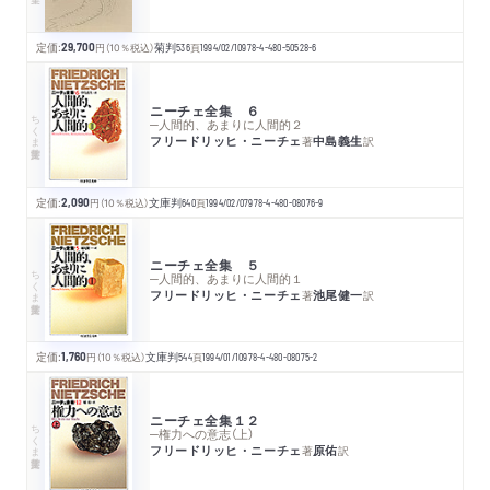
定価:
29,700
円
（10％税込）
菊判
536
頁
1994/02/10
978-4-480-50528-6
ニーチェ全集 ６
ちくま学芸文庫
─人間的、あまりに人間的２
フリードリッヒ・ニーチェ
中島義生
著
訳
定価:
2,090
円
（10％税込）
文庫判
640
頁
1994/02/07
978-4-480-08076-9
ニーチェ全集 ５
ちくま学芸文庫
─人間的、あまりに人間的１
フリードリッヒ・ニーチェ
池尾健一
著
訳
定価:
1,760
円
（10％税込）
文庫判
544
頁
1994/01/10
978-4-480-08075-2
ニーチェ全集１２
ちくま学芸文庫
─権力への意志（上）
フリードリッヒ・ニーチェ
原佑
著
訳