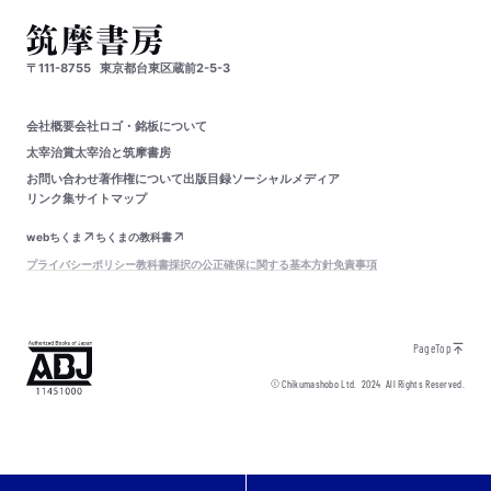
〒111-8755
東京都台東区蔵前2-5-3
会社概要
会社ロゴ・銘板について
太宰治賞
太宰治と筑摩書房
お問い合わせ
著作権について
出版目録
ソーシャルメディア
リンク集
サイトマップ
webちくま
ちくまの教科書
プライバシーポリシー
教科書採択の公正確保に関する基本方針
免責事項
PageTop
© Chikumashobo Ltd.
2024
All Rights Reserved.